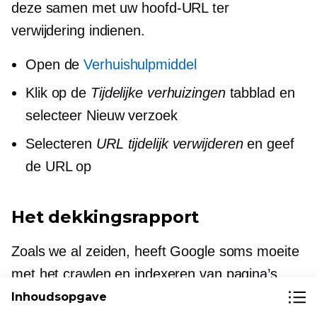
deze samen met uw hoofd-URL ter
verwijdering indienen.
Open de
Verhuishulpmiddel
Klik op de
Tijdelijke verhuizingen
tabblad en
selecteer Nieuw verzoek
Selecteren
URL tijdelijk verwijderen
en geef
de URL op
Het dekkingsrapport
Zoals we al zeiden, heeft Google soms moeite
met het crawlen en indexeren van pagina’s.
Het goede nieuws is dat Google u via Index
Inhoudsopgave