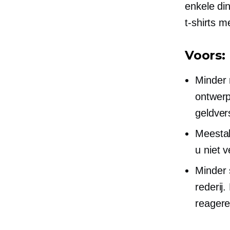
enkele di
t-shirts
me
Voors:
Minder 
ontwerp
geldvers
Meesta
u niet v
Minder 
rederij
reagere