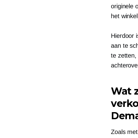
originele
het winkel
Hierdoor 
aan te sch
te zetten
achterover
Wat z
verk
Dem
Zoals met 