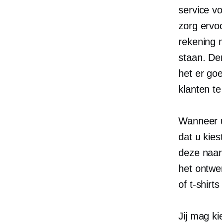
service vo
zorg ervo
rekening 
staan. Den
het er go
klanten t
Wanneer u
dat u kie
deze naar
het ontwer
of
t-shirts
Jij mag k