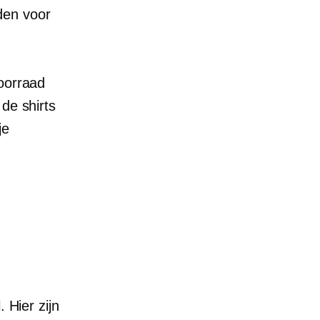
den voor
voorraad
de shirts
je
 Hier zijn