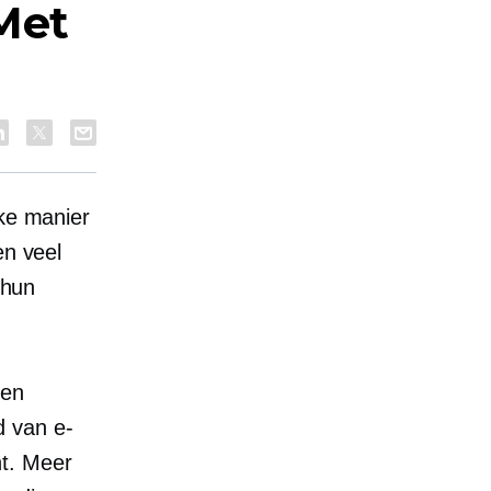
Met
jke manier
en veel
 hun
een
d van e-
nt. Meer