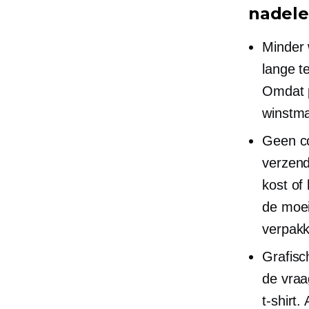
nadele
Minder 
lange t
Omdat p
winstma
Geen co
verzend
kost of
de moei
verpakk
Grafisc
de vraa
t-shirt.
A