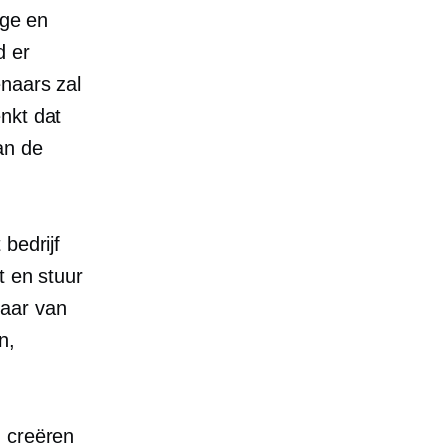
rge en
d er
naars zal
nkt dat
an de
 bedrijf
t
en stuur
aar van
n,
 creëren