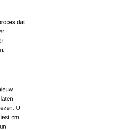
proces dat
er
er
n.
nieuw
laten
iezen. U
kiest om
hun