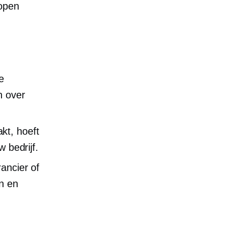
kopen
e
n over
kt, hoeft
 bedrijf.
ancier of
en en