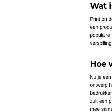
Wat 
Print on 
een produc
populaire
verspillin
Hoe 
Nu je een
ontwerp h
bedrukken.
zult een 
mee samen