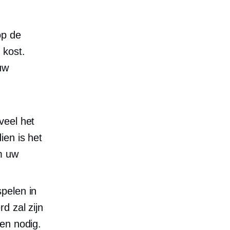
op de
 kost.
uw
veel het
ien is het
om uw
spelen in
d zal zijn
en nodig.