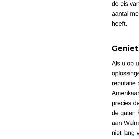
de eis van
aantal me
heeft.
Geniet
Als u op 
oplossinge
reputatie
Amerikaans
precies d
de gaten 
aan Walma
niet lang v