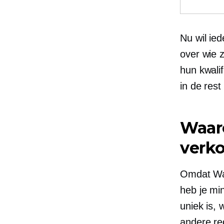
Nu wil ie
over wie z
hun kwali
in de rest
Waar
verk
Omdat Wal
heb je mi
uniek is, 
andere r