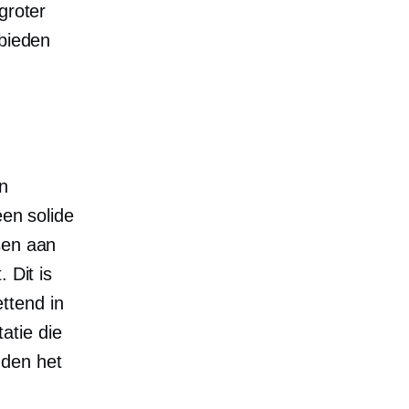
groter
 bieden
n
n ​​solide
sen aan
 Dit is
ttend in
atie die
uden het