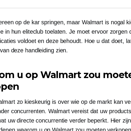
dereen op de kar springen, maar Walmart is nogal k
e in hun eliteclub toelaten. Je moet ervoor zorgen 
ficaties voldoet en deze behoudt. Hoe u dat doet, l
 van deze handleiding zien.
om u op Walmart zou moet
open
mart zo kieskeurig is over wie op de markt kan v
nder concurrenten. Walmart vereist dat uw products
wat uw directe concurrentie verder beperkt. Hier zij
edenen waarom u op Walmart zou moeten verkopen