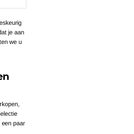
ieskeurig
dat je aan
aten we u
en
erkopen,
electie
n een paar
.