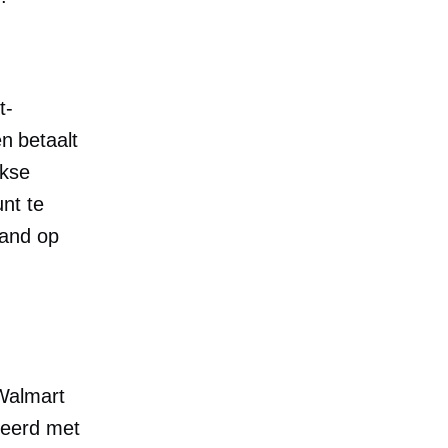
t-
en betaalt
jkse
nt te
aand op
Walmart
neerd met