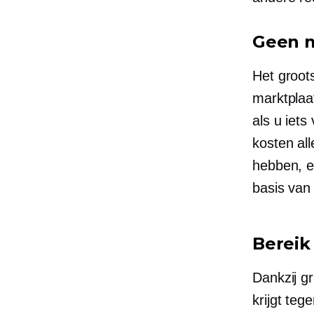
Geen m
Het groot
marktplaat
als u iet
kosten al
hebben, e
basis va
Bereik
Dankzij g
krijgt te