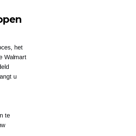
kopen
ces, het
de Walmart
deld
angt u
n te
uw