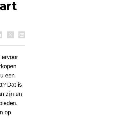
art
 ervoor
rkopen
nu een
t? Dat is
n zijn en
bieden.
en op