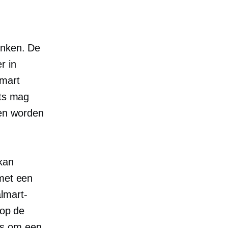
enken. De
r in
lmart
ats mag
en worden
kan
 met een
lmart-
 op de
 om een ​​