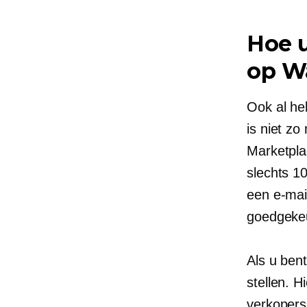
Hoe u
op W
Ook al he
is niet z
Marketpla
slechts 1
een e-mai
goedgekeu
Als u ben
stellen. H
verkopers