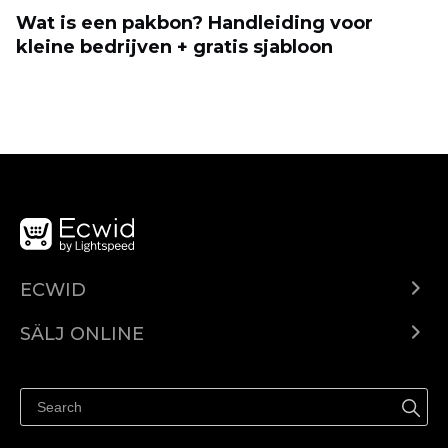
Wat is een pakbon? Handleiding voor
kleine bedrijven + gratis sjabloon
ECWID
Ecwid.com
SÄLJ ONLINE
Pris
Sälj överallt
Hjälpcenter
Sälj på Facebook
Sälj på Instagram