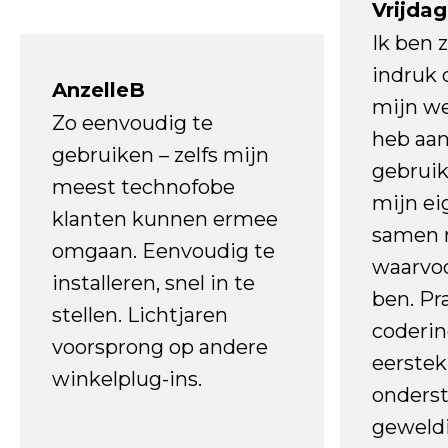
Vrijdag
Ik ben 
indruk 
AnzelleB
mijn we
Zo eenvoudig te
heb aa
gebruiken – zelfs mijn
gebruik
meest technofobe
mijn ei
klanten kunnen ermee
samen 
omgaan. Eenvoudig te
waarvo
installeren, snel in te
ben. Pr
stellen. Lichtjaren
coderin
voorsprong op andere
eerstek
winkelplug-ins.
onderst
geweld