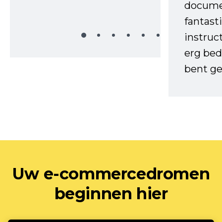
docume
fantast
instruc
erg bed
bent ge
Uw e-commercedromen
beginnen hier