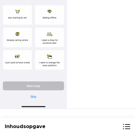
2. Waar gaat uw bedrijf over?
Is het een
Inhoudsopgave
kledingzaak, digitale diensten,