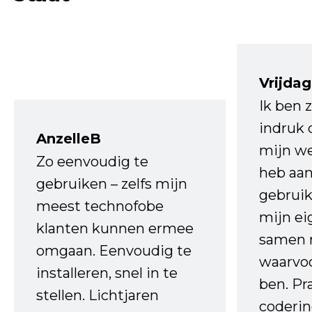
Vrijdag
Ik ben 
indruk 
AnzelleB
mijn we
Zo eenvoudig te
heb aa
gebruiken – zelfs mijn
gebruik
meest technofobe
mijn ei
klanten kunnen ermee
samen 
omgaan. Eenvoudig te
waarvo
installeren, snel in te
ben. Pr
stellen. Lichtjaren
coderin