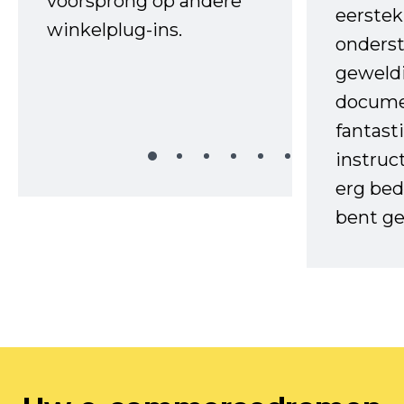
voorsprong op andere
eerstek
winkelplug-ins.
onderst
geweld
docume
fantast
instruc
erg bed
bent ge