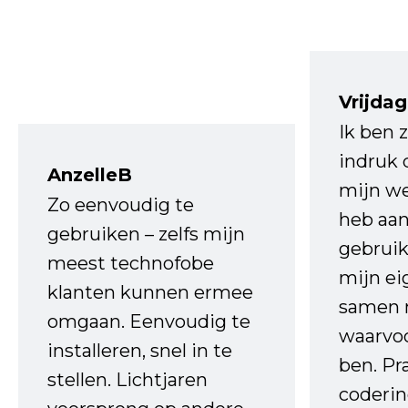
Vrijdag
Ik ben 
indruk 
AnzelleB
mijn we
Zo eenvoudig te
heb aa
gebruiken – zelfs mijn
gebruik
meest technofobe
mijn ei
klanten kunnen ermee
samen 
omgaan. Eenvoudig te
waarvo
installeren, snel in te
ben. Pr
stellen. Lichtjaren
coderin