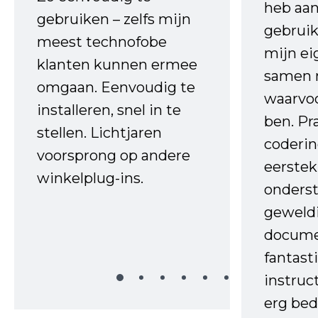
heb aa
gebruiken – zelfs mijn
gebruik
meest technofobe
mijn ei
klanten kunnen ermee
samen 
omgaan. Eenvoudig te
waarvo
installeren, snel in te
ben. Pr
stellen. Lichtjaren
coderin
voorsprong op andere
eerstek
winkelplug-ins.
onderst
geweld
docume
fantast
instruc
erg bed