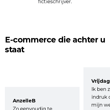
fictieschrijver.
E-commerce die achter u
staat
Vrijdag
Ik ben 
indruk 
AnzelleB
mijn we
Zo eenvoudig te