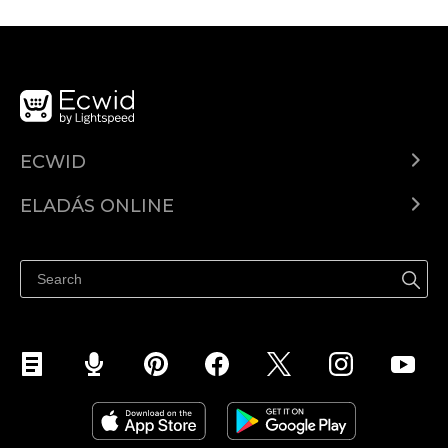
ECWID
Ecwid.com
ELADÁS ONLINE
Árkalkuláció
Eladni mindenhol
Súgó
Eladás a Facebookon
Eladás Instagramon