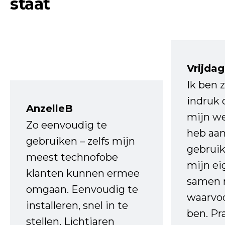
staat
Vrijdag
Ik ben 
indruk 
AnzelleB
mijn we
Zo eenvoudig te
heb aa
gebruiken – zelfs mijn
gebruik
meest technofobe
mijn ei
klanten kunnen ermee
samen 
omgaan. Eenvoudig te
waarvo
installeren, snel in te
ben. Pr
stellen. Lichtjaren