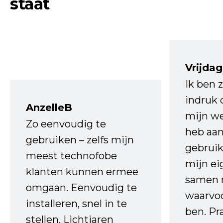
staat
Vrijdag
Ik ben 
indruk 
AnzelleB
mijn we
Zo eenvoudig te
heb aa
gebruiken – zelfs mijn
gebruik
meest technofobe
mijn ei
klanten kunnen ermee
samen 
omgaan. Eenvoudig te
waarvo
installeren, snel in te
ben. Pr
stellen. Lichtjaren