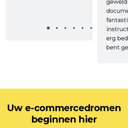
geweld
docume
fantast
instruc
erg bed
bent ge
Uw e-commercedromen
beginnen hier