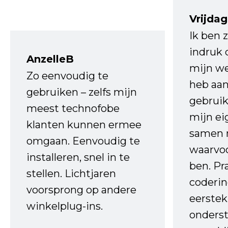
Vrijdag
Ik ben 
indruk 
AnzelleB
mijn we
Zo eenvoudig te
heb aa
gebruiken – zelfs mijn
gebruik
meest technofobe
mijn ei
klanten kunnen ermee
samen 
omgaan. Eenvoudig te
waarvo
installeren, snel in te
ben. Pr
stellen. Lichtjaren
coderin
voorsprong op andere
eerstek
winkelplug-ins.
onderst