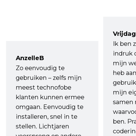
Vrijdag
Ik ben 
indruk 
AnzelleB
mijn we
Zo eenvoudig te
heb aa
gebruiken – zelfs mijn
gebruik
meest technofobe
mijn ei
klanten kunnen ermee
samen 
omgaan. Eenvoudig te
waarvo
installeren, snel in te
ben. Pr
stellen. Lichtjaren
coderin
voorsprong op andere