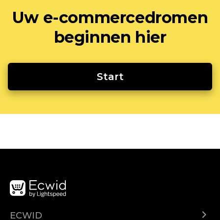
Uw e-commercedromen
beginnen hier
Start
ECWID