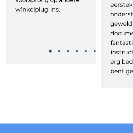
eerstek
winkelplug-ins.
onderst
geweld
docume
fantast
instruc
erg bed
bent ge