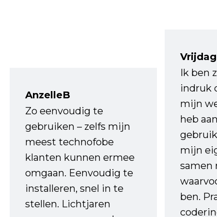
Vrijdag
Ik ben 
indruk 
AnzelleB
mijn we
Zo eenvoudig te
heb aa
gebruiken – zelfs mijn
gebruik
meest technofobe
mijn ei
klanten kunnen ermee
samen 
omgaan. Eenvoudig te
waarvo
installeren, snel in te
ben. Pr
stellen. Lichtjaren
coderin