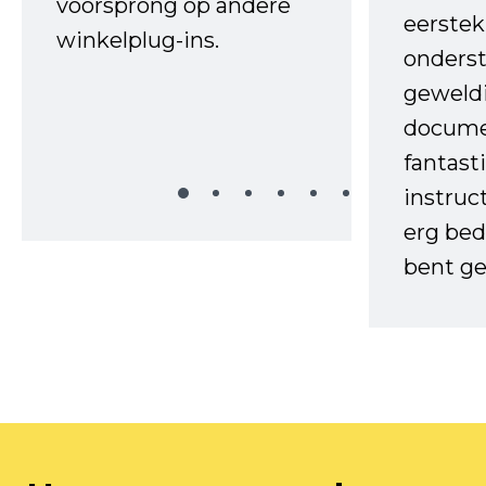
voorsprong op andere
eerstek
winkelplug-ins.
onderst
geweld
docume
fantast
instruc
erg bed
bent ge