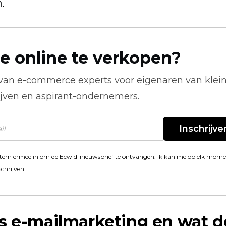
n.
e online te verkopen?
 van
e-commerce
experts voor eigenaren van klei
ijven en aspirant-ondernemers.
Inschrijve
stem ermee in om de Ecwid-nieuwsbrief te ontvangen. Ik kan me op elk mom
schrijven.
s e-mailmarketing en wat d