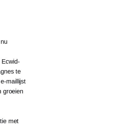
 nu
 Ecwid-
agnes te
-maillijst
n groeien
tie met