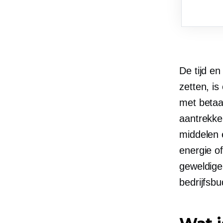
De tijd e
zetten, is
met betaa
aantrekke
middelen e
energie o
geweldige
bedrijfsbu