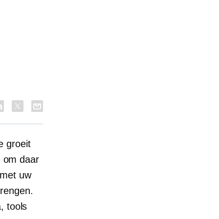
-
e
groeit
en om daar
 met uw
brengen.
, tools