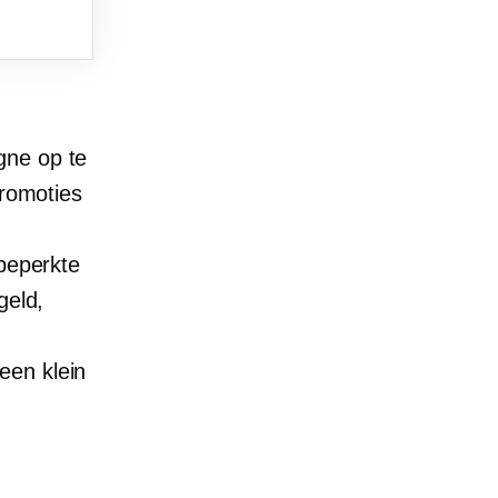
gne op te
promoties
 beperkte
geld,
een klein