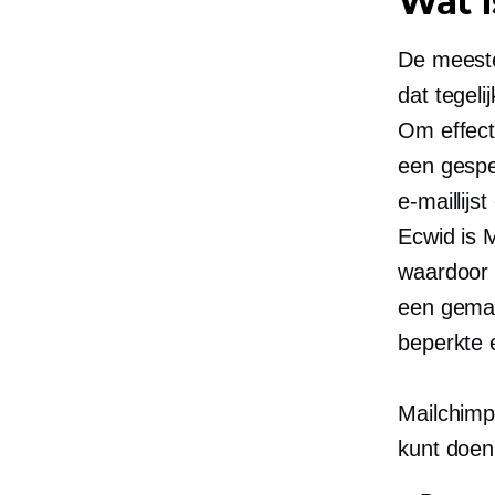
Wat 
De meeste
dat tegeli
Om effect
een gespe
e-maillijs
Ecwid is 
waardoor 
een gemak
beperkte 
Mailchimp 
kunt doen