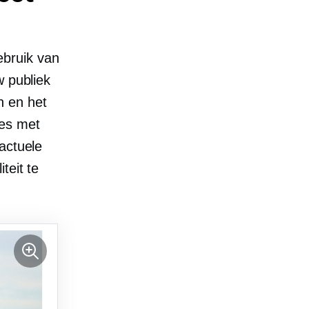
ebruik van
w publiek
n en het
ies met
actuele
teit te