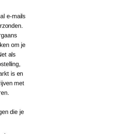
al e-mails
erzonden.
orgaans
iken om je
et als
stelling,
rkt is en
ijven met
ren.
gen die je