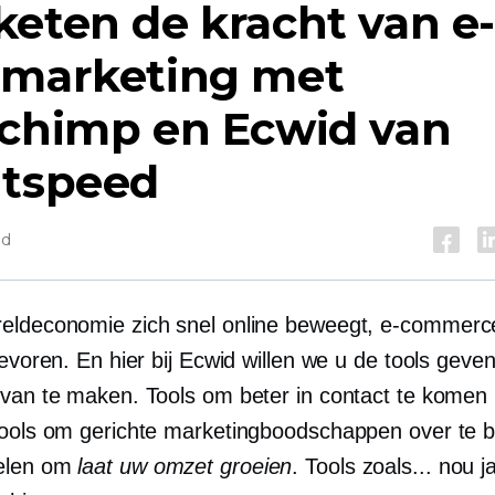
eten de kracht van e
lmarketing met
lchimp en Ecwid van
htspeed
jd
eldeconomie zich snel online beweegt,
e-commerc
tevoren. En hier bij Ecwid willen we u de tools gev
 van te maken. Tools om beter in contact te komen
Tools om gerichte marketingboodschappen over te 
elen om
laat uw omzet groeien
. Tools zoals... nou ja