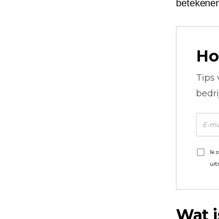
betekene
Ho
Tips
bedr
Ik 
uit
Wat i