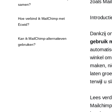
zoals Mai
samen?
Introduct
Hoe verbind ik MailChimp met
Ecwid?
Dankzij o
Kan ik MailChimp-alternatieven
gebruik 
gebruiken?
automatis
winkel om 
maken, ni
laten gro
terwijl u s
Lees verd
Mailchimp