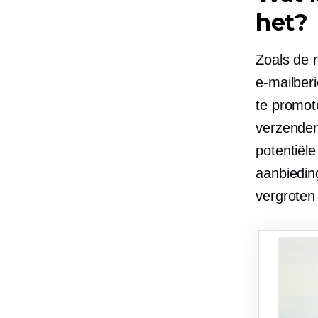
het?
Zoals de 
e-mailber
te promot
verzenden
potentiël
aanbieding
vergroten