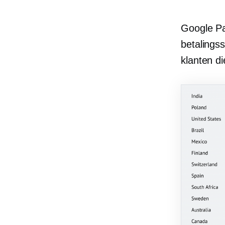
Google Pa
betalings
klanten d