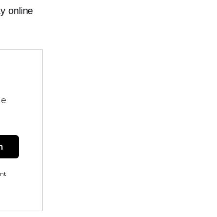
y online
ne
n
ent