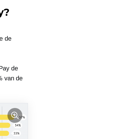
y?
e de
 Pay de
8% van de