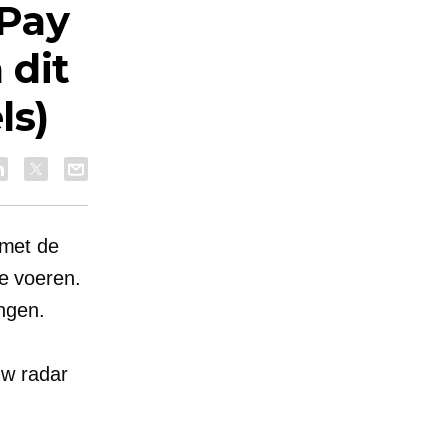
 Pay
 dit
ls)
 met de
te voeren.
ngen.
uw radar