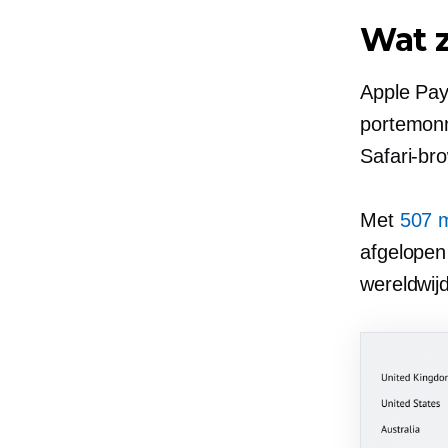
Wat z
Apple Pay 
portemonn
Safari-br
Met
507 m
afgelopen
wereldwij