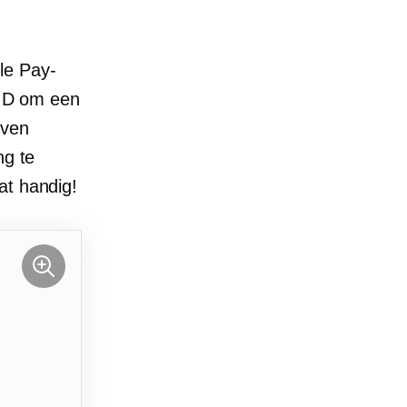
le Pay-
e ID om een
even
ng te
at handig!