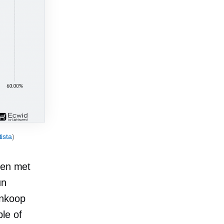
tista
)
len met
un
ankoop
le of