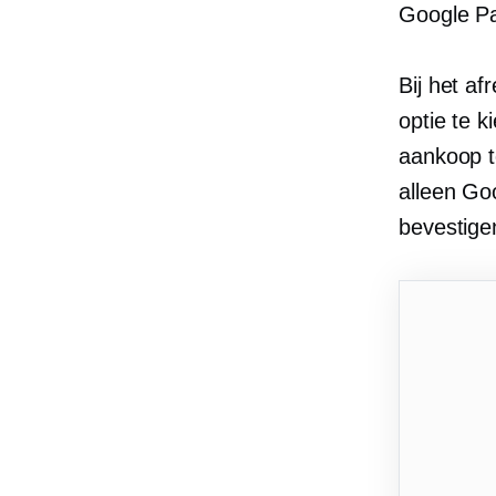
Google P
Bij het a
optie te k
​​aankoop
alleen Goo
bevestige