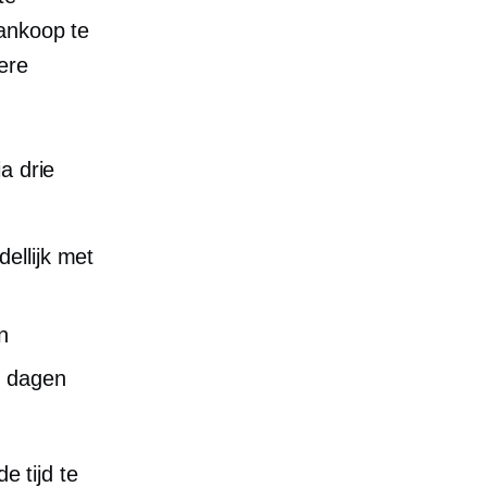
aankoop te
ere
a drie
ellijk met
n
0 dagen
e tijd te