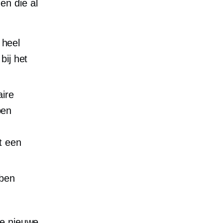
n die al
 heel
bij het
aire
pen
t een
bben
ie nieuwe