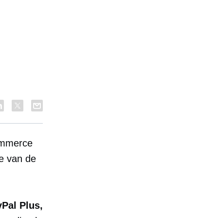
mmerce
e van de
yPal Plus,