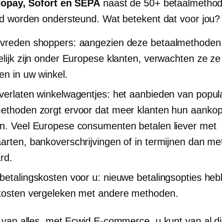
ropay, Sofort en SEPA
naast de 50+ betaalmethode
d worden ondersteund. Wat betekent dat voor jou?
vreden shoppers: aangezien deze betaalmethoden
elijk zijn onder Europese klanten, verwachten ze ze 
en in uw winkel.
verlaten winkelwagentjes: het aanbieden van popul
ethoden zorgt ervoor dat meer klanten hun aanko
n. Veel Europese consumenten betalen liever met
arten, bankoverschrijvingen of in termijnen dan me
rd.
betalingskosten voor u: nieuwe betalingsopties he
kosten vergeleken met andere methoden.
 van alles, met Ecwid
E-commerce,
u kunt van al d