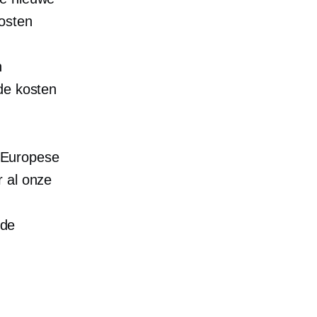
osten
n
de kosten
t Europese
 al onze
 de