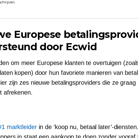
schrijven.
we Europese betalingsprovi
rsteund door Ecwid
n om meer Europese klanten te overtuigen (zoals
 laten kopen) door hun favoriete manieren van beta
er zijn zes nieuwe betalingsproviders die ze graag 
et afrekenen.
#1 marktleider
in de ‘koop nu, betaal later’-diensten.
oppers in staat een aankoop te doen zonder vooraf 