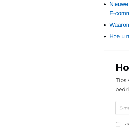
Nieuwe 
E-comm
Waarom
Hoe u n
Ho
Tips
bedr
Ik 