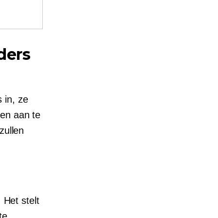
ders
 in, ze
len aan te
zullen
 Het stelt
te