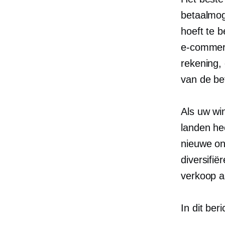
betaalmog
hoeft te b
e-comme
rekening,
van de be
Als uw win
landen he
nieuwe on
diversifië
verkoop 
In dit beri