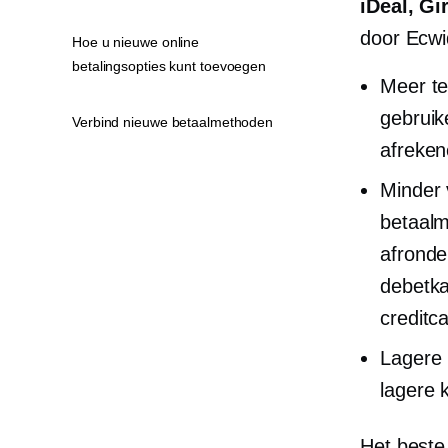
iDeal, Gi
door Ecwi
Hoe u nieuwe online
betalingsopties kunt toevoegen
Meer te
gebruik
Verbind nieuwe betaalmethoden
afreken
Minder 
betaalm
afronde
debetka
creditca
Lagere 
lagere 
Het beste