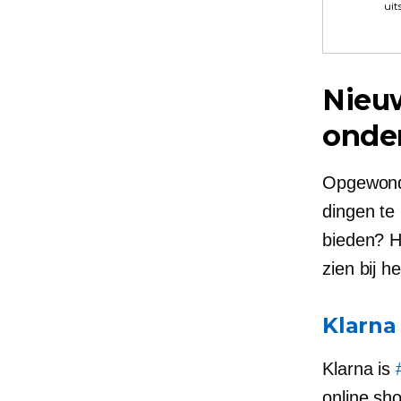
uit
Nieu
onde
Opgewonde
dingen te
bieden? Hi
zien bij h
Klarna
Klarna is
online sh