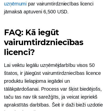
uzņēmumi
par vairumtirdzniecības licenci
jāmaksā aptuveni 6,500 USD.
FAQ: Kā iegūt
vairumtirdzniecības
licenci?
Lai veiktu legālu uzņēmējdarbību visos 50
štatos, ir jāiegūst vairumtirdzniecības licence
produktu lielapjoma iegādei un
tālākpārdošanai. Process var šķist biedējošs,
taču tas nav tik sarežģīts, ja veicat iepriekš
aprakstītās darbības. Šeit ir daži bieži uzdotie