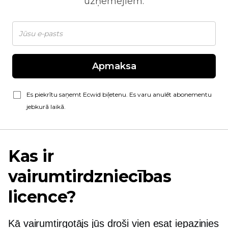
uzņēmējiem.
Apmaksa
Es piekrītu saņemt Ecwid biļetenu. Es varu anulēt abonementu
jebkurā laikā.
Kas ir
vairumtirdzniecības
licence?
Kā vairumtirgotājs jūs droši vien esat iepazinies