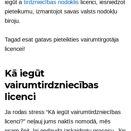
iegūt a
tirdzniecības nodoklis
licenci, iesniedzot
pieteikumu, izmantojot savas valsts nodokļu
biroju.
Tagad esat gatavs pieteikties vairumtirgotāja
licencei!
Kā iegūt
vairumtirdzniecības
licenci
Ja rodas stress “Kā iegūt vairumtirdzniecības
licenci?” neļauj jums naktīs nomodā, mēs
esam šeit, lai nedaudz izskaidrotu procesu. Jūs