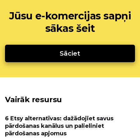
Jūsu e-komercijas sapņi
sākas šeit
Sāciet
Vairāk resursu
6 Etsy alternatīvas: dažādojiet savus
pārdošanas kanālus un palieliniet
pārdošanas apjomus