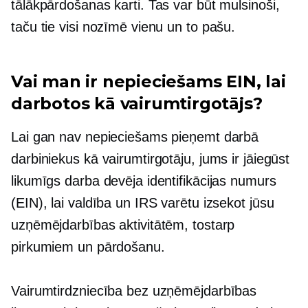
tālākpārdošanas karti. Tas var būt mulsinoši,
taču tie visi nozīmē vienu un to pašu.
Vai man ir nepieciešams EIN, lai
darbotos kā vairumtirgotājs?
Lai gan nav nepieciešams pieņemt darbā
darbiniekus kā vairumtirgotāju, jums ir jāiegūst
likumīgs darba devēja identifikācijas numurs
(EIN), lai valdība un IRS varētu izsekot jūsu
uzņēmējdarbības aktivitātēm, tostarp
pirkumiem un pārdošanu.
Vairumtirdzniecība bez uzņēmējdarbības