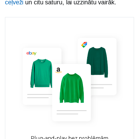
ceļveži
un citu saturu, lai uzzinātu vairāk.
Plug-and-play
bez problēmām