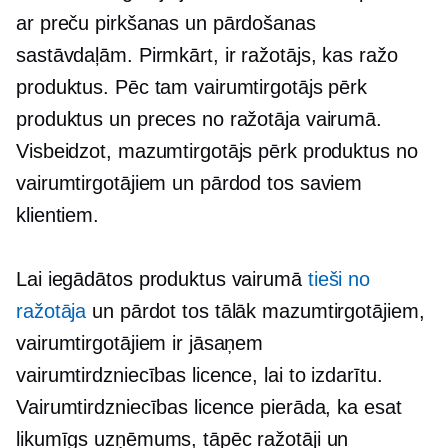
ar preču pirkšanas un pārdošanas
sastāvdaļām. Pirmkārt, ir ražotājs, kas ražo
produktus. Pēc tam vairumtirgotājs pērk
produktus un preces no ražotāja vairumā.
Visbeidzot, mazumtirgotājs pērk produktus no
vairumtirgotājiem un pārdod tos saviem
klientiem.
Lai iegādātos produktus vairumā
tieši no
ražotāja
un pārdot tos tālāk mazumtirgotājiem,
vairumtirgotājiem ir jāsaņem
vairumtirdzniecības licence, lai to izdarītu.
Vairumtirdzniecības licence pierāda, ka esat
likumīgs uzņēmums, tāpēc ražotāji un