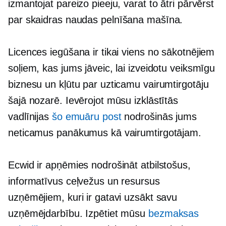
izmantojat pareizo pieeju, varat to ātri pārvērst
par
skaidras naudas pelnīšana
mašīna.
Licences iegūšana ir tikai viens no sākotnējiem
soļiem, kas jums jāveic, lai izveidotu veiksmīgu
biznesu un kļūtu par uzticamu vairumtirgotāju
šajā nozarē. Ievērojot mūsu izklāstītās
vadlīnijas
šo emuāru post
nodrošinās jums
neticamus panākumus kā vairumtirgotājam.
Ecwid ir apņēmies nodrošināt atbilstošus,
informatīvus ceļvežus un resursus
uzņēmējiem, kuri ir gatavi uzsākt savu
uzņēmējdarbību. Izpētiet mūsu
bezmaksas