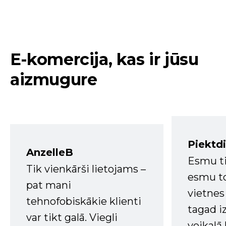
E-komercija, kas ir jūsu
aizmugure
Piektd
AnzelleB
Esmu ti
Tik vienkārši lietojams –
esmu to
pat mani
vietnes
tehnofobiskākie klienti
tagad i
var tikt galā. Viegli
veikalā