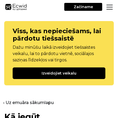
Začíname
Viss, kas nepieciešams, lai
pārdotu tiešsaistē
Dažu minūšu laikā izveidojiet tiešsaistes
veikalu, lai to pārdotu vietnē, sociālajos
saziņas līdzekļos vai tirgos.
Izveidojiet veikalu
‹ Uz emuāra sākumlapu
Kā iegūt