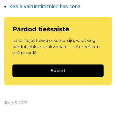
Kas ir vairumtirdzniecības cena
Pārdod tiešsaistē
Izmantojot Ecwid e-komerciju, varat viegli
pārdot jebkur un ikvienam — internetā un
visā pasaulē.
Sāciet
Jūnijs 5, 2023