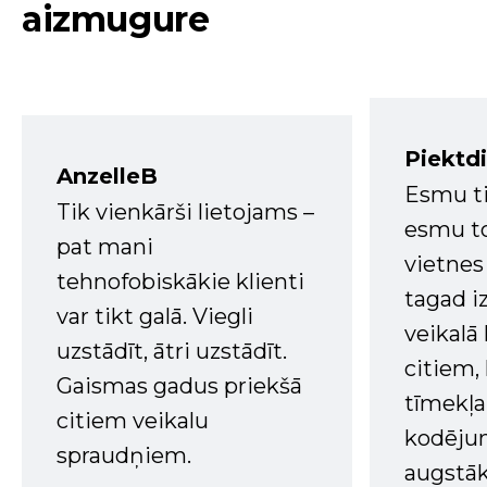
aizmugure
Piektd
AnzelleB
Esmu ti
Tik vienkārši lietojams –
esmu to
pat mani
vietnes
tehnofobiskākie klienti
tagad i
var tikt galā. Viegli
veikalā
uzstādīt, ātri uzstādīt.
citiem
Gaismas gadus priekšā
tīmekļa 
citiem veikalu
kodējum
spraudņiem.
augstā