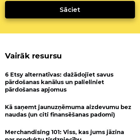
Sāciet
Vairāk resursu
6 Etsy alternatīvas: dažādojiet savus
pārdošanas kanālus un palieliniet
pārdošanas apjomus
Kā saņemt jaunuzņēmuma aizdevumu bez
naudas (un citi finansēšanas padomi)
Merchandising 101: Viss, kas jums jāzina
par produktu tirdzniecību