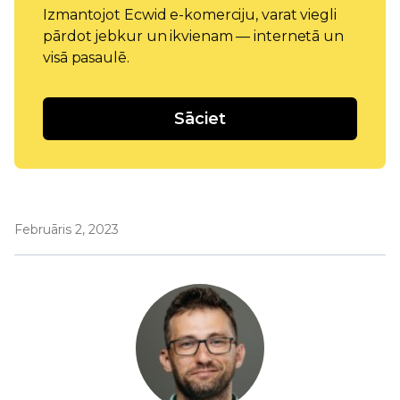
Izmantojot Ecwid e-komerciju, varat viegli
pārdot jebkur un ikvienam — internetā un
visā pasaulē.
Sāciet
Februāris 2, 2023