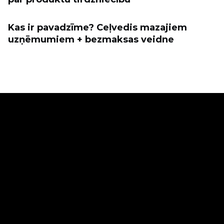
Kas ir pavadzīme? Ceļvedis mazajiem
uzņēmumiem + bezmaksas veidne
Pārdod tiešsaistē
Biznesa risinājumi
Tehnoloģiskie risinājumi
Privātpersonām
Ecwid