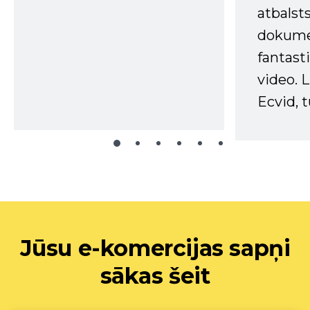
atbalsts
dokume
fantast
video. L
Ecvid, t
Jūsu e-komercijas sapņi
sākas šeit