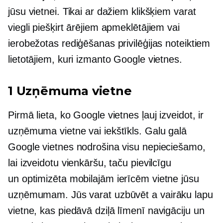
jūsu vietnei. Tikai ar dažiem klikšķiem varat
viegli piešķirt ārējiem apmeklētājiem vai
ierobežotas rediģēšanas privilēģijas noteiktiem
lietotājiem, kuri izmanto Google vietnes.
1 Uzņēmuma vietne
Pirmā lieta, ko Google vietnes ļauj izveidot, ir
uzņēmuma vietne vai iekštīkls. Galu galā
Google vietnes nodrošina visu nepieciešamo,
lai izveidotu vienkāršu, taču pievilcīgu
un
optimizēta mobilajām ierīcēm
vietne jūsu
uzņēmumam. Jūs varat uzbūvēt a
vairāku lapu
vietne, kas piedāvā
dziļā līmenī
navigāciju un