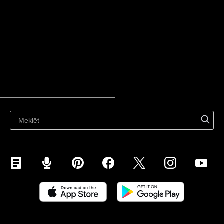
Apkalpošana
resursi
Jaunākais emuārs
Pārdod tiešsaistē
Pārdod visur
Pārdod tīmekļa vietnē
Pārdod sociālajos medijos
Pārdod Instagram
Pārdodiet TikTok
Pārdod Facebook
Pārdod Google
Pārdod tirgos