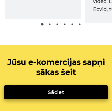
video. L
Ecvid, t
Jūsu e-komercijas sapņi
sākas šeit
Sāciet