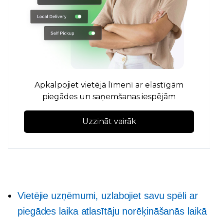
Apkalpojiet vietējā līmenī ar elastīgām
piegādes un saņemšanas iespējām
Uzzināt vairāk
Vietējie uzņēmumi, uzlabojiet savu spēli ar
piegādes laika atlasītāju norēķināšanās laikā