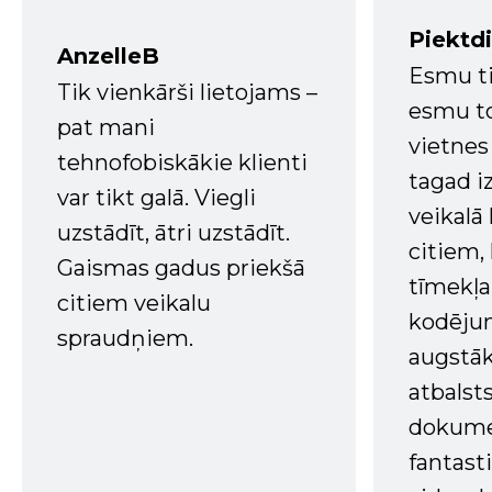
Piektd
AnzelleB
Esmu ti
Tik vienkārši lietojams –
esmu to
pat mani
vietnes
tehnofobiskākie klienti
tagad i
var tikt galā. Viegli
veikalā
uzstādīt, ātri uzstādīt.
citiem
Gaismas gadus priekšā
tīmekļa 
citiem veikalu
kodējum
spraudņiem.
augstā
atbalsts
dokume
fantast