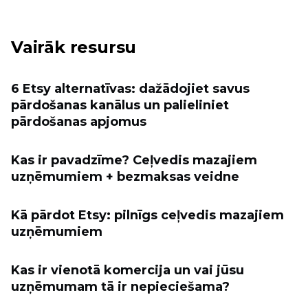
Vairāk resursu
6 Etsy alternatīvas: dažādojiet savus
pārdošanas kanālus un palieliniet
pārdošanas apjomus
Kas ir pavadzīme? Ceļvedis mazajiem
uzņēmumiem + bezmaksas veidne
Kā pārdot Etsy: pilnīgs ceļvedis mazajiem
uzņēmumiem
Kas ir vienotā komercija un vai jūsu
uzņēmumam tā ir nepieciešama?