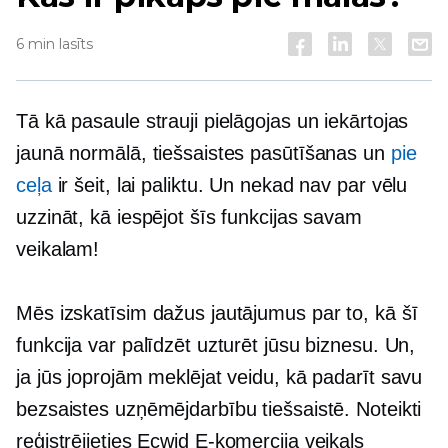
6 min lasīts
Tā kā pasaule strauji pielāgojas un iekārtojas
jaunā normālā, tiešsaistes pasūtīšanas un
pie
ceļa
ir šeit, lai paliktu. Un nekad nav par vēlu
uzzināt, kā iespējot šīs funkcijas savam
veikalam!
Mēs izskatīsim dažus jautājumus par to, kā šī
funkcija var palīdzēt uzturēt jūsu biznesu. Un,
ja jūs joprojām meklējat veidu, kā padarīt savu
bezsaistes uzņēmējdarbību tiešsaistē. Noteikti
reģistrējieties Ecwid
E-komercija
veikals