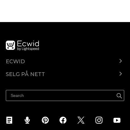
ECWID
Ecwid.com
SELG PÅ NETT
Pris
Selg hvor som helst
Hjelpesenter
Selg på Facebook
Selg på Instagram