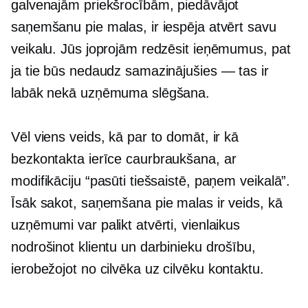
galvenajām priekšrocībām, piedāvājot
saņemšanu pie malas, ir iespēja atvērt savu
veikalu. Jūs joprojām redzēsit ieņēmumus, pat
ja tie būs nedaudz samazinājušies — tas ir
labāk nekā uzņēmuma slēgšana.
Vēl viens veids, kā par to domāt, ir kā
bezkontakta ierīce
caurbraukšana,
ar
modifikāciju “pasūti tiešsaistē, paņem
veikalā”.
Īsāk sakot, saņemšana pie malas ir veids, kā
uzņēmumi var palikt atvērti, vienlaikus
nodrošinot klientu un darbinieku drošību,
ierobežojot
no cilvēka uz cilvēku
kontaktu.