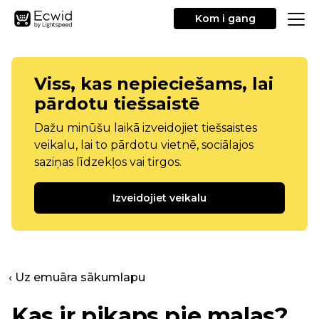
Kom i gang
Viss, kas nepieciešams, lai
pārdotu tiešsaistē
Dažu minūšu laikā izveidojiet tiešsaistes
veikalu, lai to pārdotu vietnē, sociālajos
saziņas līdzekļos vai tirgos.
Izveidojiet veikalu
‹ Uz emuāra sākumlapu
Kas ir pikaps pie malas?