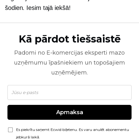
šodien. Iesim tajā iekšā!
Kā pārdot tiešsaistē
Padomi no
E-komercijas
eksperti mazo
uzņēmumu īpašniekiem un topošajiem
uzņēmējiem.
Apmaksa
Es piekrītu saņemt Ecwid biļetenu. Es varu anulēt abonementu
jebkurā laikā.