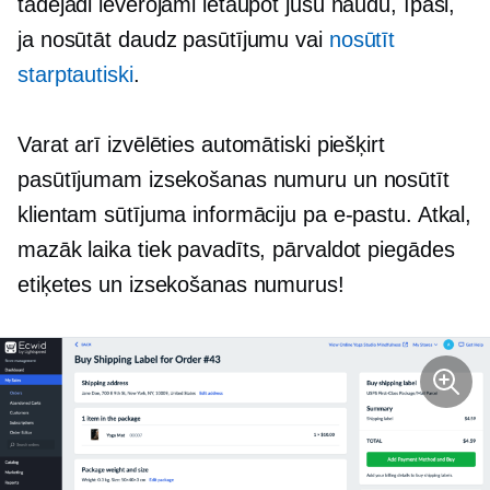
tādējādi ievērojami ietaupot jūsu naudu, īpaši,
ja nosūtāt daudz pasūtījumu vai
nosūtīt
starptautiski
.
Varat arī izvēlēties automātiski piešķirt
pasūtījumam izsekošanas numuru un nosūtīt
klientam sūtījuma informāciju pa e-pastu. Atkal,
mazāk laika tiek pavadīts, pārvaldot piegādes
etiķetes un izsekošanas numurus!