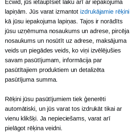
Ecwid, jūs ietaupīsiet laiku arī ar iepakojuma
lapiņām. Jūs varat izmantot
izdrukājamie rēķini
kā jūsu iepakojuma lapiņas. Tajos ir norādīts
jūsu uzņēmuma nosaukums un adrese, pircēja
nosaukums un
nosūtīt uz
adrese, maksājuma
veids un piegādes veids, ko viņi izvēlējušies
savam pasūtījumam, informācija par
pasūtītajiem produktiem un detalizēta
pasūtījuma summa.
Rēķini jūsu pasūtījumiem tiek ģenerēti
automātiski, un jūs varat tos izdrukāt tikai ar
vienu klikšķi. Ja nepieciešams, varat arī
pielāgot rēķina veidni.