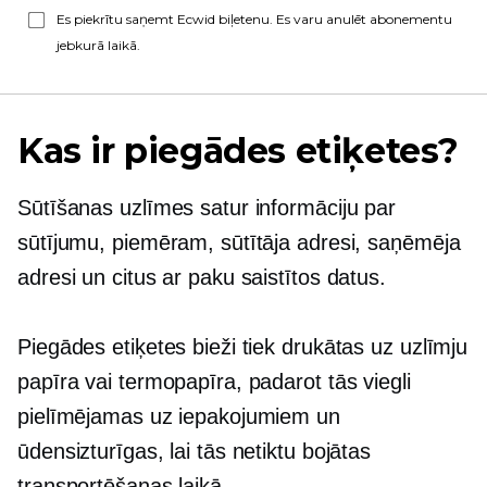
Es piekrītu saņemt Ecwid biļetenu. Es varu anulēt abonementu
jebkurā laikā.
Kas ir piegādes etiķetes?
Sūtīšanas uzlīmes satur informāciju par
sūtījumu, piemēram, sūtītāja adresi, saņēmēja
adresi un citus ar paku saistītos datus.
Piegādes etiķetes bieži tiek drukātas uz uzlīmju
papīra vai termopapīra, padarot tās viegli
pielīmējamas uz iepakojumiem un
ūdensizturīgas, lai tās netiktu bojātas
transportēšanas laikā.