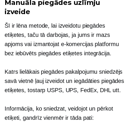
Manuāla piegādes uzlīmju
izveide
Šī ir lēna metode, lai izveidotu piegādes
etiķetes, taču tā darbojas, ja jums ir mazs
apjoms vai izmantojat e-komercijas platformu
bez
iebūvēts
piegādes etiķetes integrācija.
Katrs lielākais piegādes pakalpojumu sniedzējs
savā vietnē ļauj izveidot un iegādāties piegādes
etiķetes, tostarp USPS, UPS, FedEx, DHL utt.
Informācija, ko sniedzat, veidojot un pērkot
etiķeti, gandrīz vienmēr ir tāda pati: