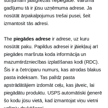
sūtījumam jāatgriežas
nepiegāde.
Vairumā
gadījumu tā ir jūsu uzņēmuma adrese. Ja
nosūtāt ārpakalpojumus trešai pusei, šeit
izmantosit tās adresi.
The
piegādes adrese
ir adrese, uz kuru
nosūtāt paku. Papildus adresei ir jāiekļauj arī
piegādes maršruta koda informācija un
mazumtirdzniecības izplatīšanas kodi (RDC).
Šis ir a
četrciparu
numurs, kas atrodas blakus
pasta indeksam. Tas palīdz pasta
apstrādātājiem izdomāt ceļu, kas jāveic, lai
piegādātu produktu. USPS automātiski ģenerē
šo kodu jūsu vietā, kad izmantojat viņu vietni