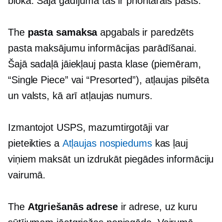
blokā. Šajā gadījumā tas ir prioritārais pasts.
The
pasta samaksa
apgabals ir paredzēts
pasta maksājumu informācijas parādīšanai.
Šajā sadaļā jāiekļauj pasta klase (piemēram,
“Single Piece” vai “Presorted”), atļaujas pilsēta
un valsts, kā arī atļaujas numurs.
Izmantojot USPS, mazumtirgotāji var
pieteikties a
Atļaujas nospiedums
kas ļauj
viņiem maksāt un izdrukāt piegādes informāciju
vairumā.
The
Atgriešanās adrese
ir adrese, uz kuru