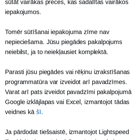
sūtāt vairākas preces, kas sadalītas vairākos
iepakojumos.
Tomēr sūtīšanai iepakojuma zīme nav
nepieciešama. Jūsu piegādes pakalpojums
neiebilst, ja to neiekļausiet komplektā.
Parasti jūsu piegādes vai rēķinu izrakstīšanas
programmatūra var izveidot arī pavadzīmes.
Varat arī pats izveidot pavadzīmi pakalpojumā
Google izklājlapas vai Excel, izmantojot tādas
veidnes kā
šī
.
Ja pārdodat tiešsaistē, izmantojot Lightspeed