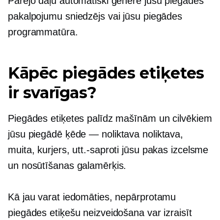
Pārējo daļu automātiski ģenerē jūsu piegādes
pakalpojumu sniedzējs vai jūsu piegādes
programmatūra.
Kāpēc piegādes etiķetes
ir svarīgas?
Piegādes etiķetes palīdz mašīnām un cilvēkiem
jūsu piegādē
ķēde — noliktava
noliktava,
muita, kurjers,
utt.-saproti
jūsu pakas izcelsme
un nosūtīšanas galamērķis.
Kā jau varat iedomāties, nepārprotamu
piegādes etiķešu neizveidošana var izraisīt