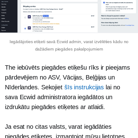
Iegādājoties etiķeti savā Ecwid admin, varat izvēlēties kādu no
dažādiem piegādes pakalpojumiem
The
iebūvēts
piegādes etiķešu rīks ir pieejams
pārdevējiem no ASV, Vācijas, Beļģijas un
Nīderlandes. Sekojiet
šīs instrukcijas
lai no
sava Ecwid administratora iegādātos un
izdrukātu piegādes etiķetes ar atlaidi.
Ja esat no citas valsts, varat iegādāties
piegādes etiķetes, izmantojot mūsu lietotnes