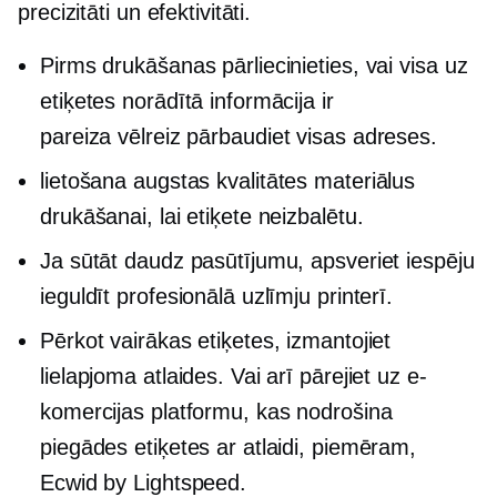
precizitāti un efektivitāti.
Pirms drukāšanas pārliecinieties, vai visa uz
etiķetes norādītā informācija ir
pareiza
vēlreiz pārbaudiet
visas adreses.
lietošana
augstas kvalitātes
materiālus
drukāšanai, lai etiķete neizbalētu.
Ja sūtāt daudz pasūtījumu, apsveriet iespēju
ieguldīt profesionālā uzlīmju printerī.
Pērkot vairākas etiķetes, izmantojiet
lielapjoma atlaides. Vai arī pārejiet uz e-
komercijas platformu, kas nodrošina
piegādes etiķetes ar atlaidi, piemēram,
Ecwid by Lightspeed.