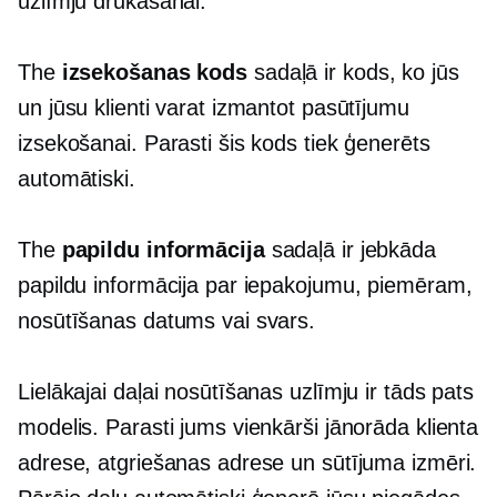
uzlīmju drukāšanai.
The
izsekošanas kods
sadaļā ir kods, ko jūs
un jūsu klienti varat izmantot pasūtījumu
izsekošanai. Parasti šis kods tiek ģenerēts
automātiski.
The
papildu informācija
sadaļā ir jebkāda
papildu informācija par iepakojumu, piemēram,
nosūtīšanas datums vai svars.
Lielākajai daļai nosūtīšanas uzlīmju ir tāds pats
modelis. Parasti jums vienkārši jānorāda klienta
adrese, atgriešanas adrese un sūtījuma izmēri.