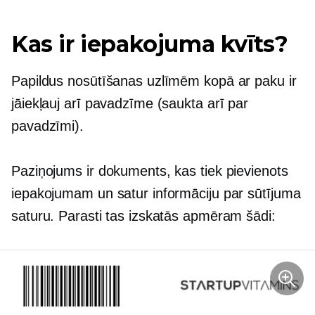
Kas ir iepakojuma kvīts?
Papildus nosūtīšanas uzlīmēm kopā ar paku ir
jāiekļauj arī pavadzīme (saukta arī par
pavadzīmi).
Paziņojums ir dokuments, kas tiek pievienots
iepakojumam un satur informāciju par sūtījuma
saturu. Parasti tas izskatās apmēram šādi: