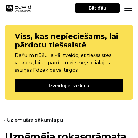
Bắt đầu
Viss, kas nepieciešams, lai
pārdotu tiešsaistē
Dažu minūšu laikā izveidojiet tiešsaistes
veikalu, lai to pārdotu vietnē, sociālajos
saziņas līdzekļos vai tirgos.
Izveidojiet veikalu
‹ Uz emuāra sākumlapu
Uzņēmēja rokasgrāmata