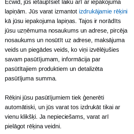
Ecwid, jūs ietaupīsiet laiku arī ar iepakojuma
lapiņām. Jūs varat izmantot
izdrukājamie rēķini
kā jūsu iepakojuma lapiņas. Tajos ir norādīts
jūsu uzņēmuma nosaukums un adrese, pircēja
nosaukums un
nosūtīt uz
adrese, maksājuma
veids un piegādes veids, ko viņi izvēlējušies
savam pasūtījumam, informācija par
pasūtītajiem produktiem un detalizēta
pasūtījuma summa.
Rēķini jūsu pasūtījumiem tiek ģenerēti
automātiski, un jūs varat tos izdrukāt tikai ar
vienu klikšķi. Ja nepieciešams, varat arī
pielāgot rēķina veidni.