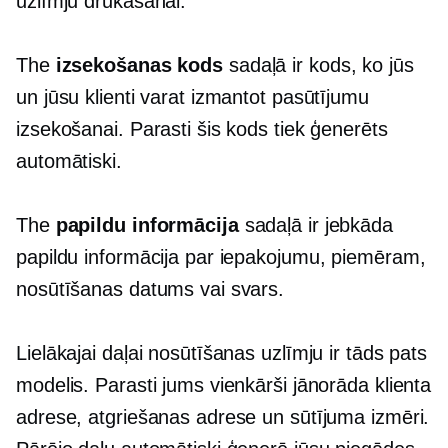
uzlīmju drukāšanai.
The
izsekošanas kods
sadaļā ir kods, ko jūs
un jūsu klienti varat izmantot pasūtījumu
izsekošanai. Parasti šis kods tiek ģenerēts
automātiski.
The
papildu informācija
sadaļā ir jebkāda
papildu informācija par iepakojumu, piemēram,
nosūtīšanas datums vai svars.
Lielākajai daļai nosūtīšanas uzlīmju ir tāds pats
modelis. Parasti jums vienkārši jānorāda klienta
adrese, atgriešanas adrese un sūtījuma izmēri.