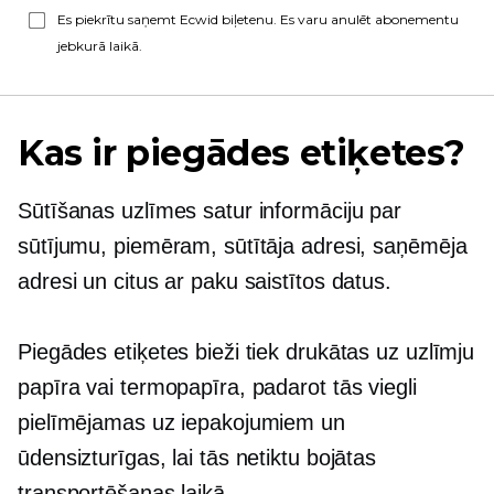
Es piekrītu saņemt Ecwid biļetenu. Es varu anulēt abonementu
jebkurā laikā.
Kas ir piegādes etiķetes?
Sūtīšanas uzlīmes satur informāciju par
sūtījumu, piemēram, sūtītāja adresi, saņēmēja
adresi un citus ar paku saistītos datus.
Piegādes etiķetes bieži tiek drukātas uz uzlīmju
papīra vai termopapīra, padarot tās viegli
pielīmējamas uz iepakojumiem un
ūdensizturīgas, lai tās netiktu bojātas
transportēšanas laikā.