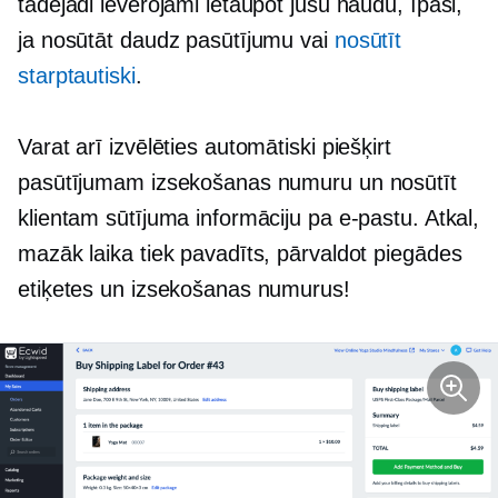
tādējādi ievērojami ietaupot jūsu naudu, īpaši,
ja nosūtāt daudz pasūtījumu vai
nosūtīt
starptautiski
.
Varat arī izvēlēties automātiski piešķirt
pasūtījumam izsekošanas numuru un nosūtīt
klientam sūtījuma informāciju pa e-pastu. Atkal,
mazāk laika tiek pavadīts, pārvaldot piegādes
etiķetes un izsekošanas numurus!