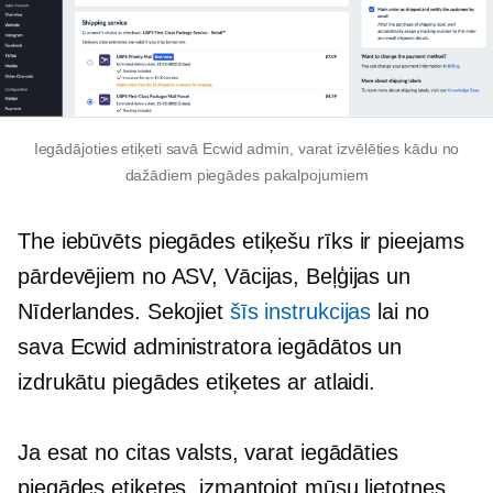
Iegādājoties etiķeti savā Ecwid admin, varat izvēlēties kādu no
dažādiem piegādes pakalpojumiem
The
iebūvēts
piegādes etiķešu rīks ir pieejams
pārdevējiem no ASV, Vācijas, Beļģijas un
Nīderlandes. Sekojiet
šīs instrukcijas
lai no
sava Ecwid administratora iegādātos un
izdrukātu piegādes etiķetes ar atlaidi.
Ja esat no citas valsts, varat iegādāties
piegādes etiķetes, izmantojot mūsu lietotnes