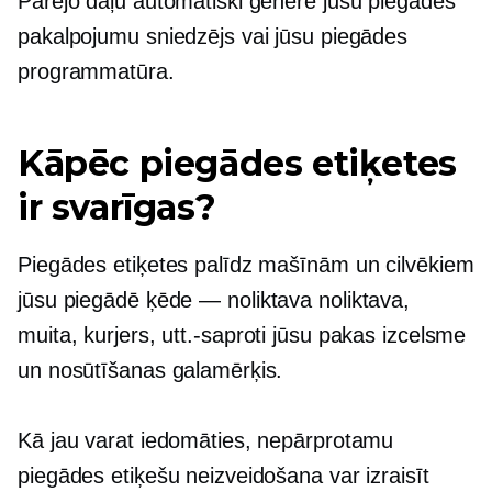
Pārējo daļu automātiski ģenerē jūsu piegādes
pakalpojumu sniedzējs vai jūsu piegādes
programmatūra.
Kāpēc piegādes etiķetes
ir svarīgas?
Piegādes etiķetes palīdz mašīnām un cilvēkiem
jūsu piegādē
ķēde — noliktava
noliktava,
muita, kurjers,
utt.-saproti
jūsu pakas izcelsme
un nosūtīšanas galamērķis.
Kā jau varat iedomāties, nepārprotamu
piegādes etiķešu neizveidošana var izraisīt