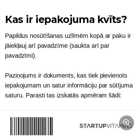
Kas ir iepakojuma kvīts?
Papildus nosūtīšanas uzlīmēm kopā ar paku ir
jāiekļauj arī pavadzīme (saukta arī par
pavadzīmi).
Paziņojums ir dokuments, kas tiek pievienots
iepakojumam un satur informāciju par sūtījuma
saturu. Parasti tas izskatās apmēram šādi: