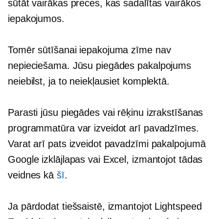
sūtāt vairākas preces, kas sadalītas vairākos
iepakojumos.
Tomēr sūtīšanai iepakojuma zīme nav
nepieciešama. Jūsu piegādes pakalpojums
neiebilst, ja to neiekļausiet komplektā.
Parasti jūsu piegādes vai rēķinu izrakstīšanas
programmatūra var izveidot arī pavadzīmes.
Varat arī pats izveidot pavadzīmi pakalpojumā
Google izklājlapas vai Excel, izmantojot tādas
veidnes kā
šī
.
Ja pārdodat tiešsaistē, izmantojot Lightspeed