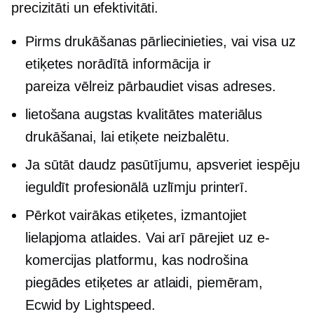
precizitāti un efektivitāti.
Pirms drukāšanas pārliecinieties, vai visa uz
etiķetes norādītā informācija ir
pareiza
vēlreiz pārbaudiet
visas adreses.
lietošana
augstas kvalitātes
materiālus
drukāšanai, lai etiķete neizbalētu.
Ja sūtāt daudz pasūtījumu, apsveriet iespēju
ieguldīt profesionālā uzlīmju printerī.
Pērkot vairākas etiķetes, izmantojiet
lielapjoma atlaides. Vai arī pārejiet uz e-
komercijas platformu, kas nodrošina
piegādes etiķetes ar atlaidi, piemēram,
Ecwid by Lightspeed.