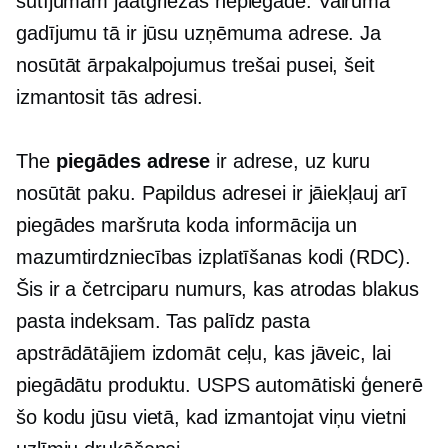
sūtījumam jāatgriežas
nepiegāde.
Vairumā
gadījumu tā ir jūsu uzņēmuma adrese. Ja
nosūtāt ārpakalpojumus trešai pusei, šeit
izmantosit tās adresi.
The
piegādes adrese
ir adrese, uz kuru
nosūtāt paku. Papildus adresei ir jāiekļauj arī
piegādes maršruta koda informācija un
mazumtirdzniecības izplatīšanas kodi (RDC).
Šis ir a
četrciparu
numurs, kas atrodas blakus
pasta indeksam. Tas palīdz pasta
apstrādātājiem izdomāt ceļu, kas jāveic, lai
piegādātu produktu. USPS automātiski ģenerē
šo kodu jūsu vietā, kad izmantojat viņu vietni