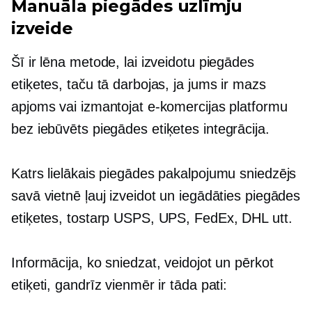
Manuāla piegādes uzlīmju
izveide
Šī ir lēna metode, lai izveidotu piegādes
etiķetes, taču tā darbojas, ja jums ir mazs
apjoms vai izmantojat e-komercijas platformu
bez
iebūvēts
piegādes etiķetes integrācija.
Katrs lielākais piegādes pakalpojumu sniedzējs
savā vietnē ļauj izveidot un iegādāties piegādes
etiķetes, tostarp USPS, UPS, FedEx, DHL utt.
Informācija, ko sniedzat, veidojot un pērkot
etiķeti, gandrīz vienmēr ir tāda pati: