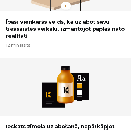
Īpaši vienkāršs veids, kā uzlabot savu
tiešsaistes veikalu, izmantojot paplašināto
realitāti
12 min lasīts
Ieskats zīmola uzlabošanā, nepārkāpjot