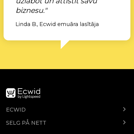
uzlabot un attīstīt savu
biznesu."
Linda B., Ecwid emuāra lasītāja
ECWID
Ecwid.com
SELG PÅ NETT
Pris
Selg hvor som helst