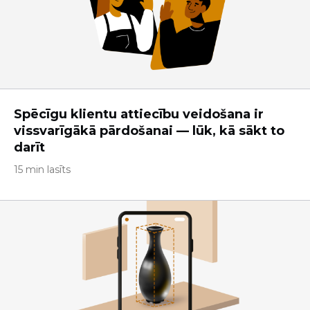
Spēcīgu klientu attiecību veidošana ir
vissvarīgākā pārdošanai — lūk, kā sākt to
darīt
15 min lasīts