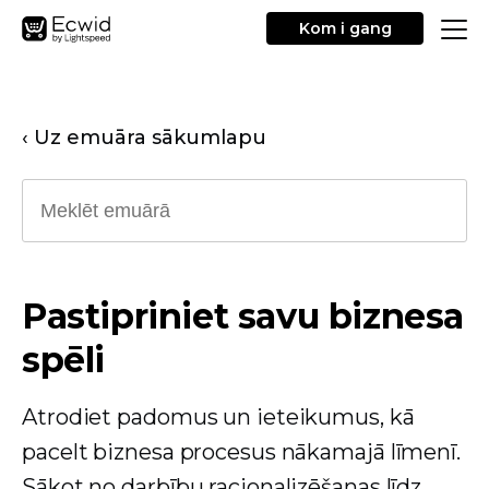
Kom i gang
‹ Uz emuāra sākumlapu
Pastipriniet savu biznesa
spēli
Atrodiet padomus un ieteikumus, kā
pacelt biznesa procesus nākamajā līmenī.
Sākot no darbību racionalizēšanas līdz