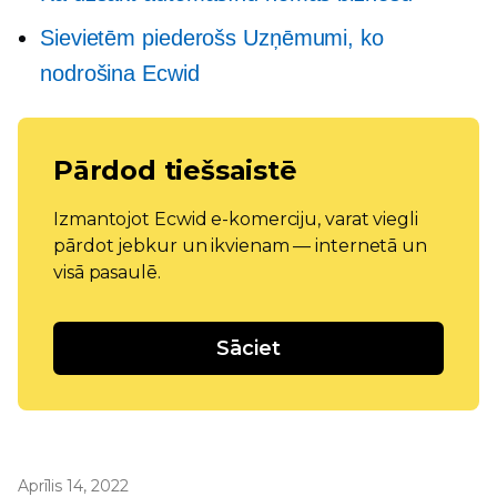
Sievietēm piederošs
Uzņēmumi, ko
nodrošina Ecwid
Pārdod tiešsaistē
Izmantojot Ecwid e-komerciju, varat viegli
pārdot jebkur un ikvienam — internetā un
visā pasaulē.
Sāciet
Aprīlis 14, 2022