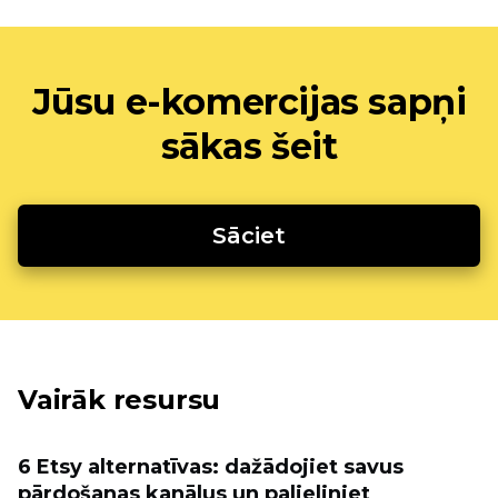
Jūsu e-komercijas sapņi
sākas šeit
Sāciet
Vairāk resursu
6 Etsy alternatīvas: dažādojiet savus
pārdošanas kanālus un palieliniet