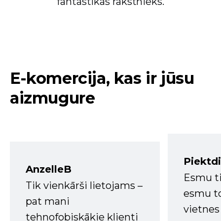
fantastikas rakstnieks.
E-komercija, kas ir jūsu
aizmugure
Piektd
AnzelleB
Esmu ti
Tik vienkārši lietojams –
esmu to
pat mani
vietnes
tehnofobiskākie klienti