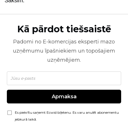
Sāksim.
Kā pārdot tiešsaistē
Padomi no
E-komercijas
eksperti mazo
uzņēmumu īpašniekiem un topošajiem
uzņēmējiem.
Apmaksa
Es piekrītu saņemt Ecwid biļetenu. Es varu anulēt abonementu
jebkurā laikā.