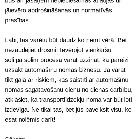
būs arī jāsaņem nepieciešamās atļaujas un
jāievēro apdrošināšanas un normatīvās
prasības.
Labi, tas varētu būt daudz ko ņemt vērā. Bet
nezaudējiet drosmi! Ievērojot vienkāršu
soli pa solim
procesā varat uzzināt, kā pareizi
uzsākt automašīnu nomas biznesu. Ja varat
tikt galā ar riskiem, kas saistīti ar automašīnu
nomas sagatavošanu
dienu no dienas
darbību,
atklāsiet, ka transportlīdzekļu noma var būt ļoti
izdevīga. Ne tikai tas, bet jūs paveiksit visu, ko
esat nolēmis darīt!