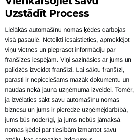
Vienkāršojiet savu
Uzstādīt
Process
Lielākās automašīnu nomas ķēdes darbojas
visā pasaulē. Noteikti iesaistieties, apmeklējot
viņu vietnes un pieprasot informāciju par
franšīzes iespējām. Viņi sazināsies ar jums un
palīdzēs izveidot franšīzi. Lai sāktu franšīzi,
parasti ir nepieciešams mazāk dokumentu un
naudas nekā jauna uzņēmuma izveidei. Tomēr,
ja izvēlaties sākt savu automašīnu nomas
biznesu un jums ir pieredze uzņēmējdarbībā,
jums būs noderīgi, ja jums nebūs jāmaksā
nomas ķēdei par tiesībām izmantot savu
attēlu, kas samazina izdevumus.