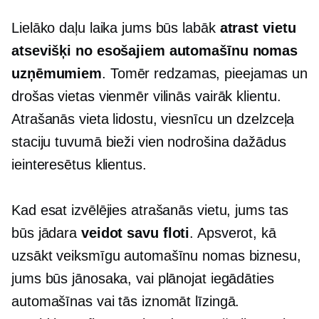
Lielāko daļu laika jums būs labāk
atrast vietu
atsevišķi no esošajiem automašīnu nomas
uzņēmumiem
. Tomēr redzamas, pieejamas un
drošas vietas vienmēr vilinās vairāk klientu.
Atrašanās vieta lidostu, viesnīcu un dzelzceļa
staciju tuvumā bieži vien nodrošina dažādus
ieinteresētus klientus.
Kad esat izvēlējies atrašanās vietu, jums tas
būs jādara
veidot savu floti
. Apsverot, kā
uzsākt veiksmīgu automašīnu nomas biznesu,
jums būs jānosaka, vai plānojat iegādāties
automašīnas vai tās iznomāt līzingā.