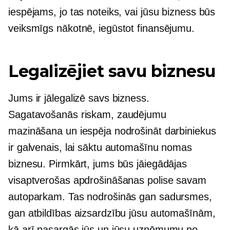
iespējams, jo tas noteiks, vai jūsu bizness būs
veiksmīgs nākotnē, iegūstot finansējumu.
Legalizējiet savu biznesu
Jums ir jālegalizē savs bizness.
Sagatavošanās riskam, zaudējumu
mazināšana un iespēja nodrošināt darbiniekus
ir galvenais, lai sāktu automašīnu nomas
biznesu. Pirmkārt, jums būs jāiegādājas
visaptverošas apdrošināšanas polise savam
autoparkam. Tas nodrošinās gan sadursmes,
gan atbildības aizsardzību jūsu automašīnām,
kā arī pasargās jūs un jūsu uzņēmumu no