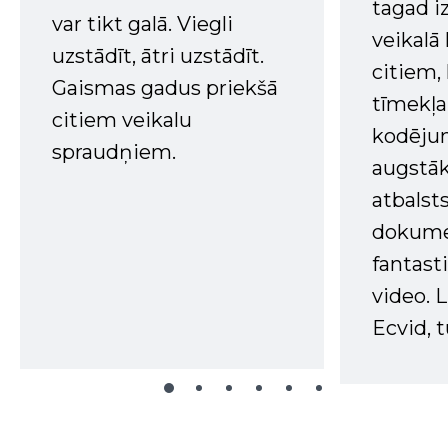
tagad i
var tikt galā. Viegli
veikalā
uzstādīt, ātri uzstādīt.
citiem
Gaismas gadus priekšā
tīmekļa 
citiem veikalu
kodējum
spraudņiem.
augstā
atbalsts
dokume
fantast
video. L
Ecvid, t