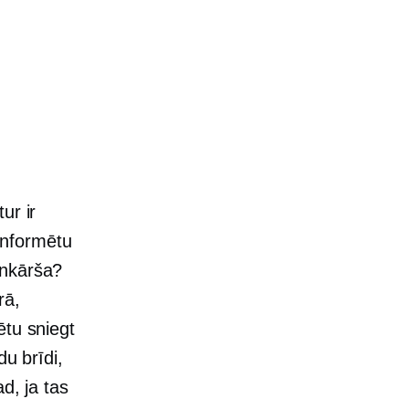
ur ir
 informētu
enkārša?
rā,
ētu sniegt
u brīdi,
d, ja tas