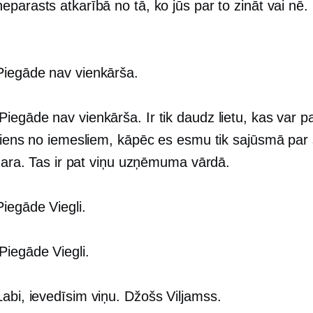
parasts atkarībā no tā, ko jūs par to zināt vai nē.
…
iegāde nav vienkārša.
Piegāde nav vienkārša. Ir tik daudz lietu, kas var pa
viens no iemesliem, kāpēc es esmu tik sajūsmā par š
 dara. Tas ir pat viņu uzņēmuma vārdā.
iegāde Viegli.
Piegāde Viegli.
abi, ievedīsim viņu. Džošs Viljamss.