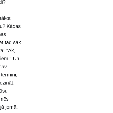
di?
sākot
olu? Kādas
nas
et tad sāk
kā: "Ak,
kiem." Un
nav
 termini,
nezināt,
mūsu
 mēs
jā jomā.