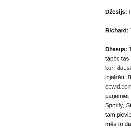
Džesijs:
P
Richard:
Džesijs:
T
tāpēc tas
kuri klau
lojalitāti
ecwid.com
paņemiet t
Spotify, S
tam pievi
mēs to dar