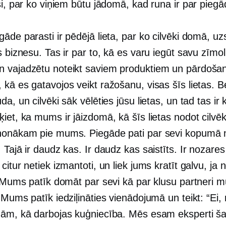
ši, par ko viņiem būtu jādomā, kad runa ir par piegā
āde parasti ir pēdējā lieta, par ko cilvēki domā, uz
s biznesu. Tas ir par to, kā es varu iegūt savu zīm
 vajadzētu noteikt saviem produktiem un pārdoša
kā es gatavojos veikt ražošanu, visas šīs lietas. B
a, ​​un cilvēki sāk vēlēties jūsu lietas, un tad tas ir 
iet, ka mums ir jāizdomā, kā šīs lietas nodot cilvē
nonākam pie mums. Piegāde pati par sevi kopumā 
 Tajā ir daudz kas. Ir daudz kas saistīts. Ir nozares
citur netiek izmantoti, un liek jums kratīt galvu, ja 
r. Mums patīk domāt par sevi kā par klusu partneri 
 Mums patīk iedziļināties vienādojumā un teikt: “Ei,
nām, kā darbojas kuģniecība. Mēs esam eksperti ša