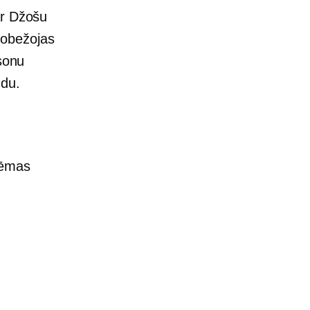
ar Džošu
robežojas
sonu
udu.
lēmas