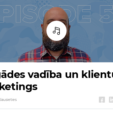
Bārs
ādes vadība un klient
ketings
lausieties