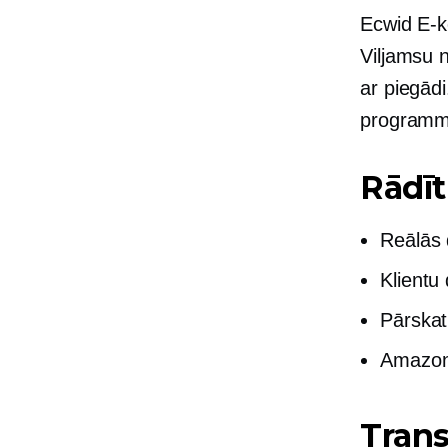
Ecwid
E-k
Viljamsu 
ar piegādi
programma
Rādīt
Reālās 
Klientu
Pārskat
Amazon 
Trans