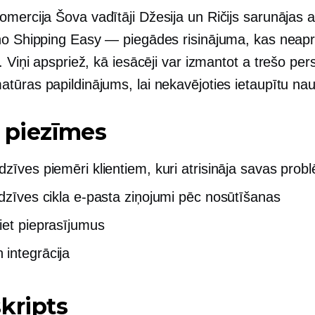
omercija
Šova vadītāji Džesija un Ričijs sarunājas 
no Shipping Easy — piegādes risinājuma, kas neap
. Viņi apspriež, kā iesācēji var izmantot a
trešo per
tūras papildinājums, lai nekavējoties ietaupītu na
 piezīmes
dzīves piemēri klientiem, kuri atrisināja savas prob
 dzīves cikla e-pasta ziņojumi pēc nosūtīšanas
iet pieprasījumus
integrācija
kripts