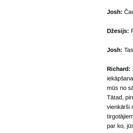
Josh:
Čau,
Džesijs:
F
Josh:
Tas
Richard:
iekāpšanas
mūs no sā
Tātad, pi
vienkārši
tirgotājie
par ko, jū