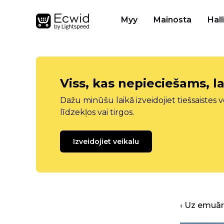
Myy
Mainosta
Hall
Viss, kas nepieciešams, la
Dažu minūšu laikā izveidojiet tiešsaistes ve
līdzekļos vai tirgos.
Izveidojiet veikalu
‹ Uz emuā