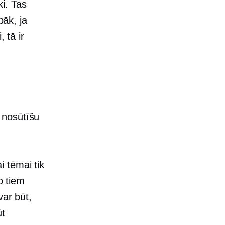
ki. Tas
bāk, ja
 tā ir
 nosūtīšu
 tēmai tik
o tiem
var būt,
ūt