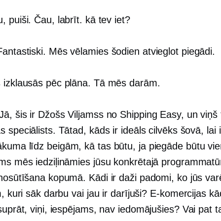
 puiši. Čau, labrīt. kā tev iet?
antastiski. Mēs vēlamies šodien atvieglot piegādi.
 izklausās pēc plāna. Tā mēs darām.
Jā, šis ir Džošs Viljamss no Shipping Easy, un viņš t
 speciālists. Tātad, kāds ir ideāls cilvēks šovā, lai
kuma līdz beigām, kā tas būtu, ja piegāde būtu vi
rms mēs iedziļināmies jūsu konkrētajā programmatū
 nosūtīšana kopumā. Kādi ir daži padomi, ko jūs var
m, kuri sāk darbu vai jau ir darījuši?
E-komercijas
kād
suprāt, viņi, iespējams, nav iedomājušies? Vai pat ta