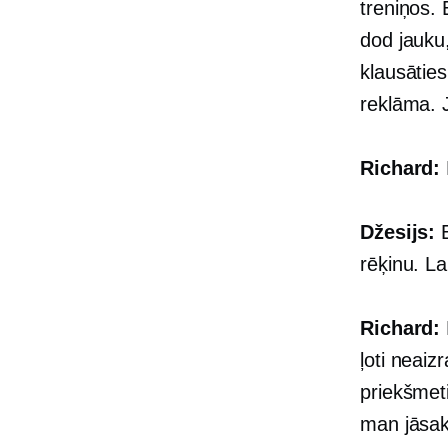
treniņos. 
dod jauku,
klausāties
reklāma. 
Richard:
Džesijs:
E
rēķinu. La
Richard:
ļoti neaiz
priekšmeti
man jāsak