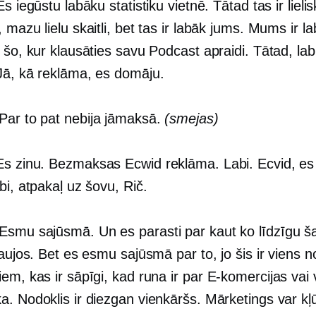
Es iegūstu labāku statistiku vietnē. Tātad tas ir lielis
 mazu lielu skaitli, bet tas ir labāk jums. Mums ir la
 šo, kur klausāties savu Podcast apraidi. Tātad, labi,
Jā, kā reklāma, es domāju.
Par to pat nebija jāmaksā.
(smejas)
s zinu. Bezmaksas Ecwid reklāma. Labi. Ecvid, es
bi, atpakaļ uz šovu, Rič.
Esmu sajūsmā. Un es parasti par kaut ko līdzīgu šai
raujos. Bet es esmu sajūsmā par to, jo šis ir viens n
em, kas ir sāpīgi, kad runa ir par
E-komercijas
vai 
a. Nodoklis ir diezgan vienkāršs. Mārketings var kļ