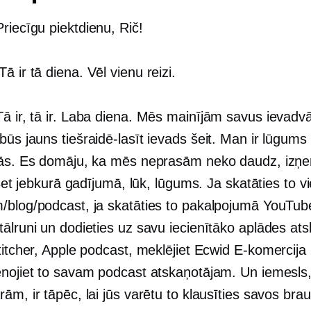
riecīgu piektdienu, Rič!
Tā ir tā diena. Vēl vienu reizi.
ā ir, tā ir. Laba diena. Mēs mainījām savus ievadv
 būs jauns
tiešraidē-lasīt
ievads šeit. Man ir lūgums 
sās. Es domāju, ka mēs neprasām neko daudz, izņe
. Bet jebkurā gadījumā, lūk, lūgums. Ja skatāties to v
/blog/podcast, ja skatāties to pakalpojumā YouTub
ālruni un dodieties uz savu iecienītāko aplādes ats
titcher, Apple podcast, meklējiet Ecwid
E-komercija
enojiet to savam podcast atskaņotājam. Un iemesls
ām, ir tāpēc, lai jūs varētu to klausīties savos bra