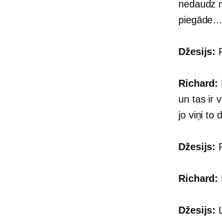
nedaudz ne
piegāde
Džesijs:
P
Richard:
un tas ir 
jo viņi to
Džesijs:
P
Richard:
Džesijs:
L