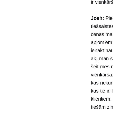
ir vienkār
Josh:
Pieg
tiešsaiste
cenas man
apjomiem, 
ienākt naud
ak, man šķ
šeit mēs 
vienkārša.
kas nekur 
kas tie i
klientiem.
tiešām zi