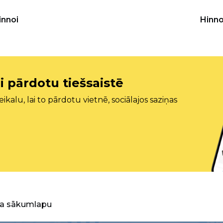
innoi
Hinno
i pārdotu tiešsaistē
ikalu, lai to pārdotu vietnē, sociālajos saziņas
ra sākumlapu