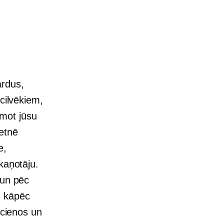
ārdus,
cilvēkiem,
mot jūsu
ietnē
e,
kaņotāju.
un pēc
, kāpēc
ucienos un