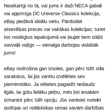
Neatkarīgi no tā, vai jums ir daži NECA gabali
vai apjomīga DC Universe Classics kolekcija,
eBay piedāvā ideālu vietu. Pārdodiet
atsevišķas preces vai vairākas kolekcijas; turiet
tos noslēgtus iepakojumā vai ļaujiet tiem izkļūt
savvaļā
vaļīgs — vienalga
darbojas vislabāk
jums!
eBay nodrošina gan izsoles, gan
pērc tūlīt
stila
sarakstus, lai jūs varētu izvēlēties sev
piemērotāko. Ja vēlaties pagaidīt nedaudz
ilgāk, lai gūtu lielāku peļņu, mēs ļoti iesakām
izmantot
pērc tūlīt
opciju. Jūs varēsiet noteikt
godīgas un reālistiskas cenas savām darbības