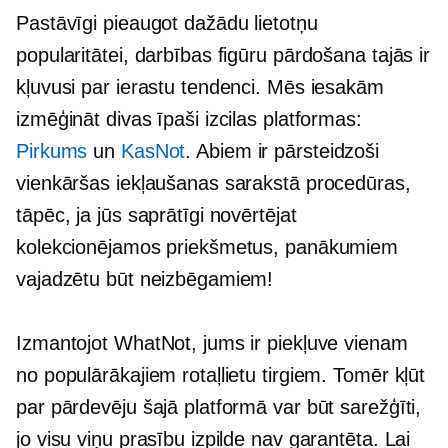
Pastāvīgi pieaugot dažādu lietotņu
popularitātei, darbības figūru pārdošana tajās ir
kļuvusi par ierastu tendenci. Mēs iesakām
izmēģināt divas īpaši izcilas platformas:
Pirkums
un
KasNot
. Abiem ir pārsteidzoši
vienkāršas iekļaušanas sarakstā procedūras,
tāpēc, ja jūs saprātīgi novērtējat
kolekcionējamos priekšmetus, panākumiem
vajadzētu būt neizbēgamiem!
Izmantojot WhatNot, jums ir piekļuve vienam
no populārākajiem rotaļlietu tirgiem. Tomēr kļūt
par pārdevēju šajā platformā var būt sarežģīti,
jo visu viņu prasību izpilde nav garantēta. Lai