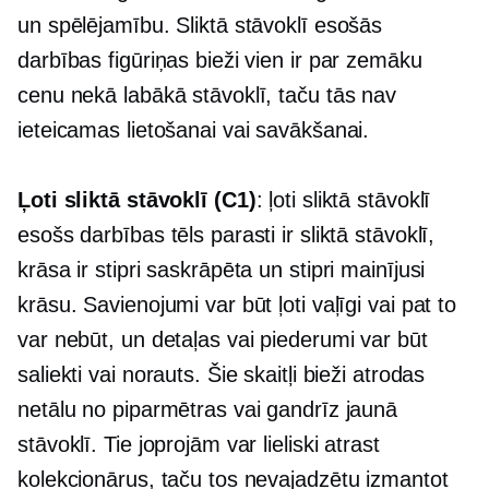
un spēlējamību. Sliktā stāvoklī esošās
darbības figūriņas bieži vien ir par zemāku
cenu nekā labākā stāvoklī, taču tās nav
ieteicamas lietošanai vai savākšanai.
Ļoti sliktā stāvoklī (C1)
: ļoti sliktā stāvoklī
esošs darbības tēls parasti ir sliktā stāvoklī,
krāsa ir stipri saskrāpēta un stipri mainījusi
krāsu. Savienojumi var būt ļoti vaļīgi vai pat to
var nebūt, un detaļas vai piederumi var būt
saliekti vai norauts. Šie skaitļi bieži atrodas
netālu no piparmētras vai gandrīz jaunā
stāvoklī. Tie joprojām var lieliski atrast
kolekcionārus, taču tos nevajadzētu izmantot