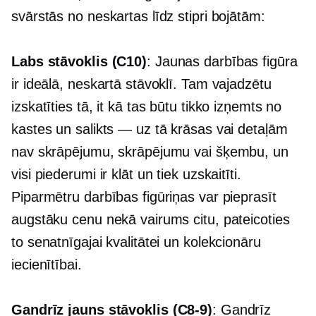
svārstās no neskartas līdz stipri bojātām:
Labs stāvoklis (C10)
: Jaunas darbības figūra
ir ideālā, neskartā stāvoklī. Tam vajadzētu
izskatīties tā, it kā tas būtu tikko izņemts no
kastes un salikts — uz tā krāsas vai detaļām
nav skrāpējumu, skrāpējumu vai šķembu, un
visi piederumi ir klāt un tiek uzskaitīti.
Piparmētru darbības figūriņas var pieprasīt
augstāku cenu nekā vairums citu, pateicoties
to senatnīgajai kvalitātei un kolekcionāru
iecienītībai.
Gandrīz jauns stāvoklis
(C8-9)
: Gandrīz