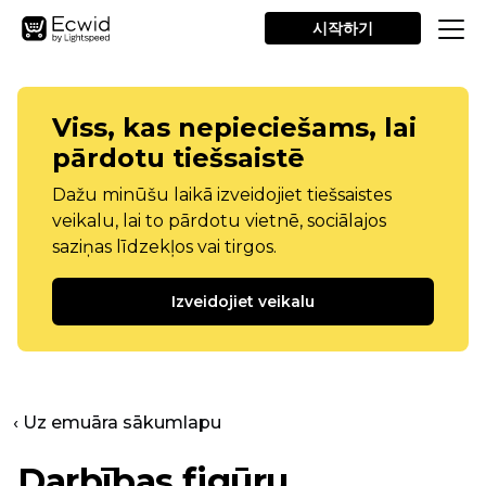
시작하기
Viss, kas nepieciešams, lai
pārdotu tiešsaistē
Dažu minūšu laikā izveidojiet tiešsaistes
veikalu, lai to pārdotu vietnē, sociālajos
saziņas līdzekļos vai tirgos.
Izveidojiet veikalu
‹ Uz emuāra sākumlapu
Darbības figūru