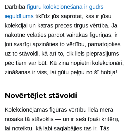
Darbība
figūru kolekcionēšana ir gudrs
ieguldījums
tiklīdz jūs saprotat, kas ir jūsu
kolekcijai un katras preces tirgus vērtība. Ja
nākotnē vēlaties pārdot vairākas figūriņas, ir
ļoti svarīgi apzināties to vērtību, pamatojoties
uz to stāvokli, kā arī to, cik liels pieprasījums
pēc tiem var būt. Kā zina nopietni kolekcionāri,
zināšanas ir viss, lai gūtu peļņu no šī hobija!
Novērtējiet stāvokli
Kolekcionējamas figūras vērtību lielā mērā
nosaka tā
stāvoklis — un
ir seši īpaši kritēriji,
lai noteiktu, kā
labi saglabājies
tas ir. Tās