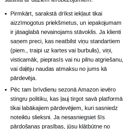
Pirmkārt, sarakstā drīkst iekļaut tikai
aizzīmogotus priekšmetus, un iepakojumam
ir jāsaglabā nevainojams stāvoklis. Ja klienti
saņem preci, kas neatbilst viņu standartiem
(piem., traipi uz kartes vai burbulis), viņi,
visticamāk, pieprasīs vai nu pilnu atgriešanu,
vai daļēju naudas atmaksu no jums kā
pārdevēja.
Pēc tam brīvdienu sezonā Amazon ievēro
stingru politiku, kas ļauj tirgot savā platformā
tikai labākajiem pārdevējiem, kuri sasniedz
noteiktu slieksni. Ja nesasniegsiet šīs
pārdošanas prasības, jūsu klātbūtne no