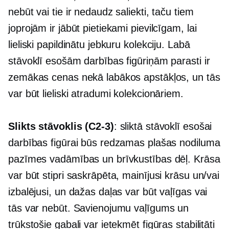
nebūt vai tie ir nedaudz saliekti, taču tiem
joprojām ir jābūt pietiekami pievilcīgam, lai
lieliski papildinātu jebkuru kolekciju. Labā
stāvoklī esošām darbības figūriņām parasti ir
zemākas cenas nekā labākos apstākļos, un tās
var būt lieliski atradumi kolekcionāriem.
Slikts stāvoklis
(C2-3)
: sliktā stāvoklī esošai
darbības figūrai būs redzamas plašas nodiluma
pazīmes vadāmības un brīvkustības dēļ. Krāsa
var būt stipri saskrāpēta, mainījusi krāsu un/vai
izbalējusi, un dažas daļas var būt vaļīgas vai
tās var nebūt. Savienojumu vaļīgums un
trūkstošie gabali var ietekmēt figūras stabilitāti