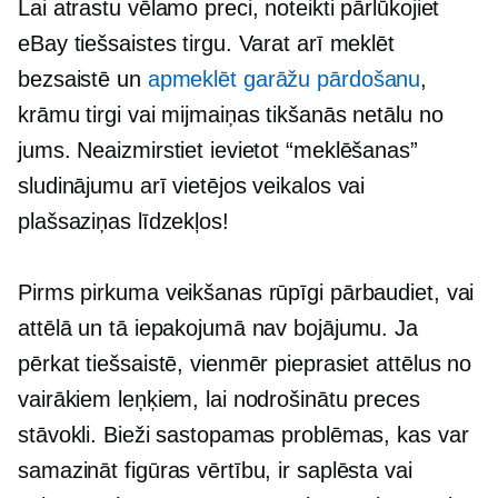
Lai atrastu vēlamo preci, noteikti pārlūkojiet
eBay tiešsaistes tirgu. Varat arī meklēt
bezsaistē un
apmeklēt garāžu pārdošanu
,
krāmu tirgi vai mijmaiņas tikšanās netālu no
jums. Neaizmirstiet ievietot “meklēšanas”
sludinājumu arī vietējos veikalos vai
plašsaziņas līdzekļos!
Pirms pirkuma veikšanas rūpīgi pārbaudiet, vai
attēlā un tā iepakojumā nav bojājumu. Ja
pērkat tiešsaistē, vienmēr pieprasiet attēlus no
vairākiem leņķiem, lai nodrošinātu preces
stāvokli. Bieži sastopamas problēmas, kas var
samazināt figūras vērtību, ir saplēsta vai