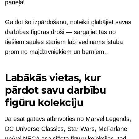
paneļa!
Gaidot šo izpārdošanu, noteikti glabājiet savas
darbības figūras droši — sargājiet tās no
tiešiem saules stariem
labi vēdināms
istaba
prom no mājdzīvniekiem un bērniem..
Labākās vietas, kur
pārdot savu darbību
figūru kolekciju
Ja esat gatavs atbrīvoties no Marvel Legends,
DC Universe Classics, Star Wars, McFarlane
un/vai NECA asa sižeta figūru kolekcijas, tad