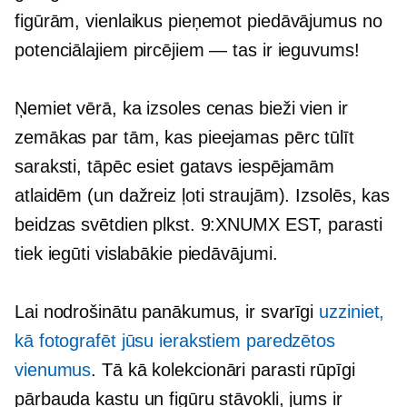
figūrām, vienlaikus pieņemot piedāvājumus no
potenciālajiem pircējiem — tas ir ieguvums!
Ņemiet vērā, ka izsoles cenas bieži vien ir
zemākas par tām, kas pieejamas
pērc tūlīt
saraksti, tāpēc esiet gatavs iespējamām
atlaidēm (un dažreiz ļoti straujām). Izsolēs, kas
beidzas svētdien plkst. 9:XNUMX EST, parasti
tiek iegūti vislabākie piedāvājumi.
Lai nodrošinātu panākumus, ir svarīgi
uzziniet,
kā fotografēt jūsu ierakstiem paredzētos
vienumus
. Tā kā kolekcionāri parasti rūpīgi
pārbauda kastu un figūru stāvokli, jums ir