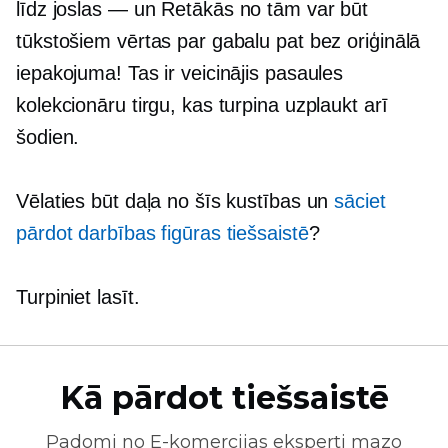
līdz
joslas — un
Retākās no tām var būt
tūkstošiem vērtas par gabalu pat bez oriģinālā
iepakojuma! Tas ir veicinājis pasaules
kolekcionāru tirgu, kas turpina uzplaukt arī
šodien.
Vēlaties būt daļa no šīs kustības un
sāciet
pārdot darbības figūras tiešsaistē
?
Turpiniet lasīt.
Kā pārdot tiešsaistē
Padomi no
E-komercijas
eksperti mazo