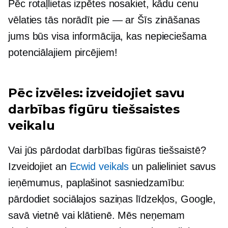
Pēc rotaļlietas izpētes nosakiet, kādu cenu
vēlaties tās norādīt
pie — ar
Šīs zināšanas
jums būs visa informācija, kas nepieciešama
potenciālajiem pircējiem!
Pēc izvēles: izveidojiet savu
darbības figūru tiešsaistes
veikalu
Vai jūs pārdodat darbības figūras tiešsaistē?
Izveidojiet an
Ecwid veikals
un palieliniet savus
ieņēmumus, paplašinot sasniedzamību:
pārdodiet sociālajos saziņas līdzekļos, Google,
savā vietnē vai klātienē. Mēs neņemam