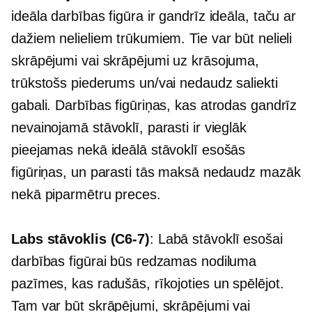
ideāla darbības figūra ir gandrīz ideāla, taču ar
dažiem nelieliem trūkumiem. Tie var būt nelieli
skrāpējumi vai skrāpējumi uz krāsojuma,
trūkstošs piederums un/vai nedaudz saliekti
gabali. Darbības figūriņas, kas atrodas gandrīz
nevainojamā stāvoklī, parasti ir vieglāk
pieejamas nekā ideālā stāvoklī esošās
figūriņas, un parasti tās maksā nedaudz mazāk
nekā piparmētru preces.
Labs stāvoklis
(C6-7)
: Labā stāvoklī esošai
darbības figūrai būs redzamas nodiluma
pazīmes, kas radušās, rīkojoties un spēlējot.
Tam var būt skrāpējumi, skrāpējumi vai