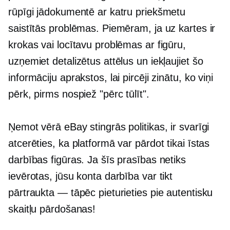
rūpīgi jādokumentē ar katru priekšmetu
saistītās problēmas. Piemēram, ja uz kartes ir
krokas vai locītavu problēmas ar figūru,
uzņemiet detalizētus attēlus un iekļaujiet šo
informāciju aprakstos, lai pircēji zinātu, ko viņi
pērk, pirms nospiež "pērc tūlīt".
Ņemot vērā eBay stingrās politikas, ir svarīgi
atcerēties, ka platformā var pārdot tikai īstas
darbības figūras. Ja šīs prasības netiks
ievērotas, jūsu konta darbība var tikt
pārtraukta — tāpēc pieturieties pie autentisku
skaitļu pārdošanas!