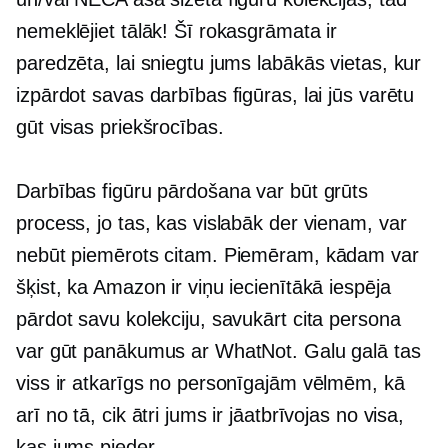
nemeklējiet tālāk! Šī rokasgrāmata ir
paredzēta, lai sniegtu jums labākās vietas, kur
izpārdot savas darbības figūras, lai jūs varētu
gūt visas priekšrocības.
Darbības figūru pārdošana var būt grūts
process, jo tas, kas vislabāk der vienam, var
nebūt piemērots citam. Piemēram, kādam var
šķist, ka Amazon ir viņu iecienītākā iespēja
pārdot savu kolekciju, savukārt cita persona
var gūt panākumus ar WhatNot. Galu galā tas
viss ir atkarīgs no personīgajām vēlmēm, kā
arī no tā, cik ātri jums ir jāatbrīvojas no visa,
kas jums pieder.