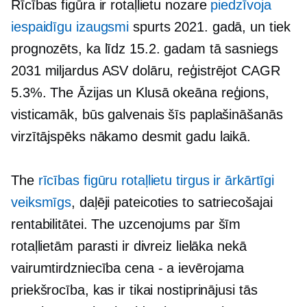
Rīcības figūra ir rotaļlietu nozare
piedzīvoja
iespaidīgu izaugsmi
spurts 2021. gadā, un tiek
prognozēts, ka līdz 15.2. gadam tā sasniegs
2031 miljardus ASV dolāru, reģistrējot CAGR
5.3%. The
Āzijas un Klusā okeāna
reģions,
visticamāk, būs galvenais šīs paplašināšanās
virzītājspēks nākamo desmit gadu laikā.
The
rīcības figūru rotaļlietu tirgus ir ārkārtīgi
veiksmīgs
, daļēji pateicoties to satriecošajai
rentabilitātei. The
uzcenojums
par šīm
rotaļlietām parasti ir divreiz lielāka nekā
vairumtirdzniecība
cena - a
ievērojama
priekšrocība, kas ir tikai nostiprinājusi tās