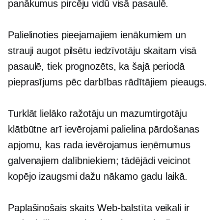
panākumus pircēju vidū visā pasaulē.
Palielinoties pieejamajiem ienākumiem un
strauji augot pilsētu iedzīvotāju skaitam visā
pasaulē, tiek prognozēts, ka šajā periodā
pieprasījums pēc darbības rādītājiem pieaugs.
Turklāt lielāko ražotāju un mazumtirgotāju
klātbūtne arī ievērojami palielina pārdošanas
apjomu, kas rada ievērojamus ieņēmumus
galvenajiem dalībniekiem; tādējādi veicinot
kopējo izaugsmi dažu nākamo gadu laikā.
Paplašinošais skaits
Web-balstīta
veikali ir