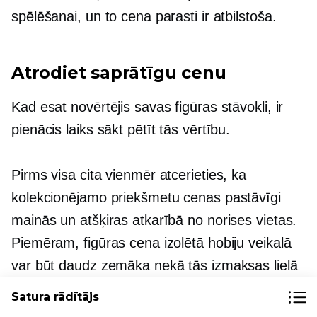
spēlēšanai, un to cena parasti ir atbilstoša.
Atrodiet saprātīgu cenu
Kad esat novērtējis savas figūras stāvokli, ir
pienācis laiks sākt pētīt tās vērtību.
Pirms visa cita vienmēr atcerieties, ka
kolekcionējamo priekšmetu cenas pastāvīgi
mainās un atšķiras atkarībā no norises vietas.
Piemēram, figūras cena izolētā hobiju veikalā
var būt daudz zemāka nekā tās izmaksas lielā
rotaļlietu kongresā lielā pilsētā. Tāpēc ņemiet
Satura rādītājs
vērā, ka jebkura jūsu aprēķinātā vērtība ir tikai