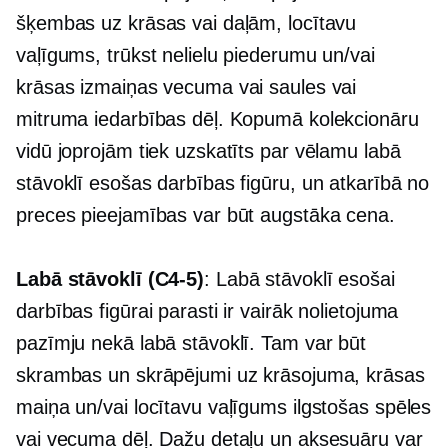
šķembas uz krāsas vai daļām, locītavu
vaļīgums, trūkst nelielu piederumu un/vai
krāsas izmaiņas vecuma vai saules vai
mitruma iedarbības dēļ. Kopumā kolekcionāru
vidū joprojām tiek uzskatīts par vēlamu labā
stāvoklī esošas darbības figūru, un atkarībā no
preces pieejamības var būt augstāka cena.
Labā stāvoklī
(C4-5)
: Labā stāvoklī esošai
darbības figūrai parasti ir vairāk nolietojuma
pazīmju nekā labā stāvoklī. Tam var būt
skrambas un skrāpējumi uz krāsojuma, krāsas
maiņa un/vai locītavu vaļīgums ilgstošas ​​spēles
vai vecuma dēļ. Dažu detaļu un aksesuāru var