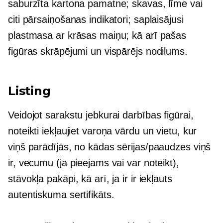
saburzīta kartona pamatne; skavas, līme vai
citi pārsaiņošanas indikatori; saplaisājusi
plastmasa ar krāsas maiņu; kā arī pašas
figūras skrāpējumi un vispārējs nodilums.
Listing
Veidojot sarakstu jebkurai darbības figūrai,
noteikti iekļaujiet varoņa vārdu un vietu, kur
viņš parādījās, no kādas sērijas/paaudzes viņš
ir, vecumu (ja pieejams vai var noteikt),
stāvokļa pakāpi, kā arī, ja ir ir iekļauts
autentiskuma sertifikāts.