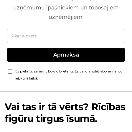
uzņēmumu īpašniekiem un topošajiem
uzņēmējiem.
Apmaksa
Es piekrītu saņemt Ecwid biļetenu. Es varu anulēt abonementu
jebkurā laikā.
Vai tas ir tā vērts? Rīcības
figūru tirgus īsumā.