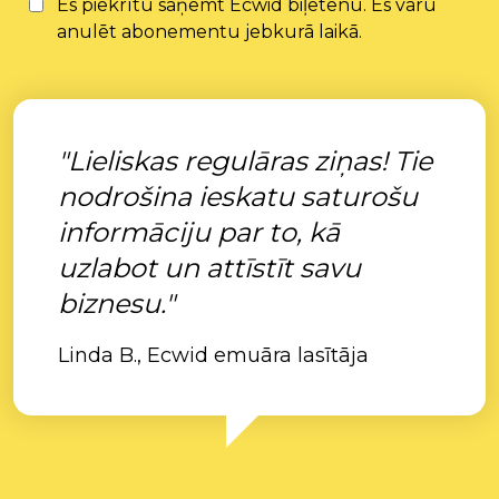
Es piekrītu saņemt Ecwid biļetenu. Es varu
anulēt abonementu jebkurā laikā.
"Lieliskas regulāras ziņas! Tie
nodrošina ieskatu saturošu
informāciju par to, kā
uzlabot un attīstīt savu
biznesu."
Linda B., Ecwid emuāra lasītāja