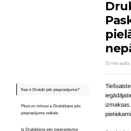
Dru
Pask
piel
nep
13 min lasīts
Tiešsaiste
Kas ir Drukāt pēc pieprasījuma?
iegādājat
izmaksas..
Plusi un mīnusi a Drukāšana pēc
pieprasījuma veikals
pietiekami
Is Drukāšana pēc pieprasījuma