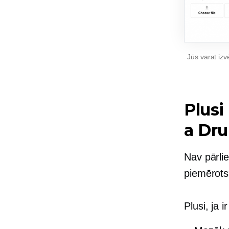
Jūs varat iz
Plusi
a
Dru
Nav pārlie
piemērots
Plusi, ja i