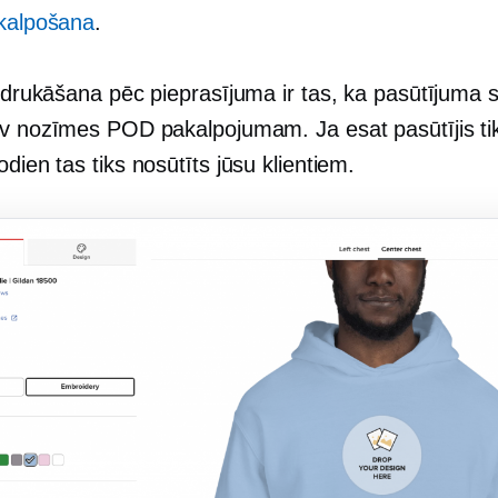
pkalpošana
.
drukāšana pēc pieprasījuma
ir tas, ka pasūtījuma
av nozīmes POD pakalpojumam. Ja esat pasūtījis tik
dien tas tiks nosūtīts jūsu klientiem.