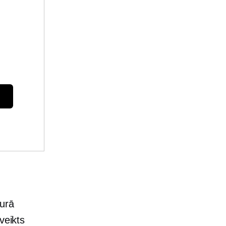
kurā
veikts