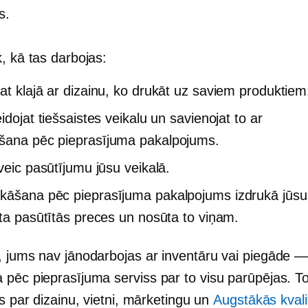
s.
, kā tas darbojas:
at klajā ar dizainu, ko drukāt uz saviem produktiem
idojat tiešsaistes veikalu un savienojat to ar
šana pēc pieprasījuma
pakalpojums.
 veic pasūtījumu jūsu veikalā.
ukāšana pēc pieprasījuma
pakalpojums izdrukā jūsu
nta pasūtītās preces un nosūta to viņam.
, jums nav jānodarbojas ar inventāru vai
piegāde 
 pēc pieprasījuma
serviss par to visu parūpējas. 
as par dizainu, vietni, mārketingu un
Augstākās kvali