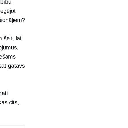
rbību,
leģējot
sionāļiem?
šeit, lai
ojumus,
ciešams
esat gatavs
ati
kas cits,