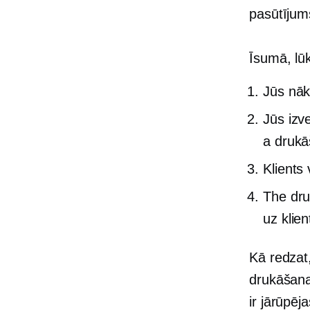
pasūtījum
Īsumā, lūk
Jūs nāk
Jūs izve
a
drukā
Klients
The
dr
uz klie
Kā redzat
drukāšana
ir jārūpēj