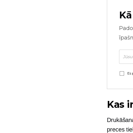
Kā
Pado
īpaš
Es 
Kas i
Drukāšana
preces tie