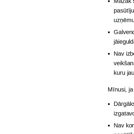
Mazāk s
pasūtīj
uzņēm
Galven
jāiegul
Nav izb
veikšan
kuru ja
Mīnusi, ja
Dārgāks
izgatav
Nav kon