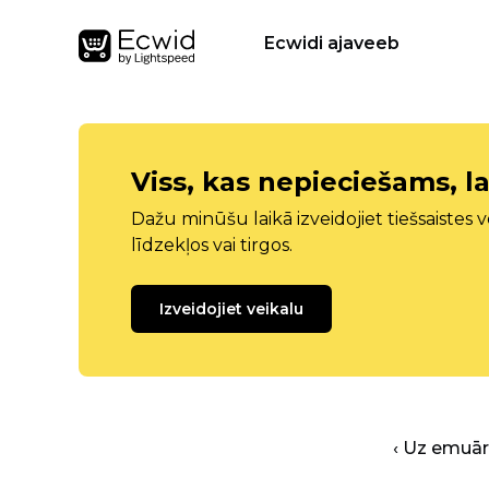
Ecwidi ajaveeb
Viss, kas nepieciešams, la
Dažu minūšu laikā izveidojiet tiešsaistes ve
līdzekļos vai tirgos.
Izveidojiet veikalu
‹ Uz emuā