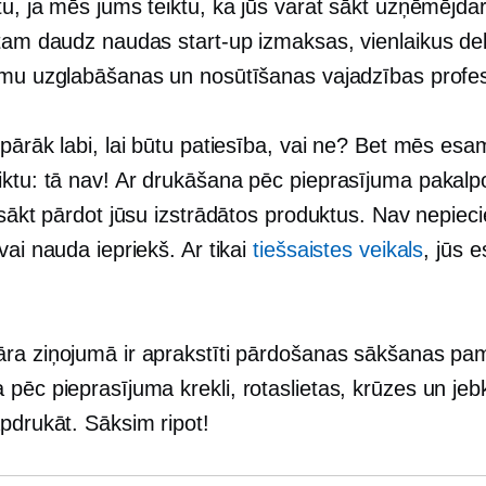
tu, ja mēs jums teiktu, ka jūs varat sākt uzņēmējda
 tam daudz naudas
start-up
izmaksas, vienlaikus de
umu uzglabāšanas un nosūtīšanas vajadzības profe
pārāk labi, lai būtu patiesība, vai ne? Bet mēs esam 
ktu: tā nav! Ar
drukāšana pēc pieprasījuma
pakalp
i sākt pārdot jūsu izstrādātos produktus. Nav nepie
vai nauda iepriekš. Ar tikai
tiešsaistes veikals
, jūs 
ra ziņojumā ir aprakstīti pārdošanas sākšanas pam
 pēc pieprasījuma
krekli, rotaslietas, krūzes un jeb
pdrukāt. Sāksim ripot!