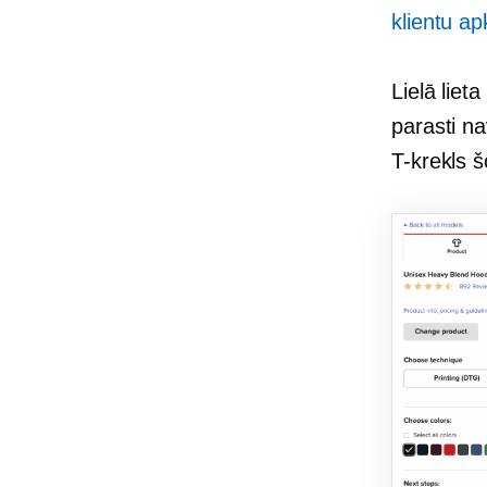
klientu a
Lielā lieta
parasti n
T-krekls
šo