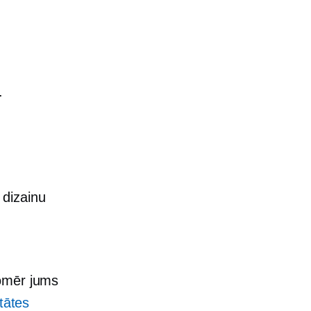
.
 dizainu
—
Tomēr jums
tātes