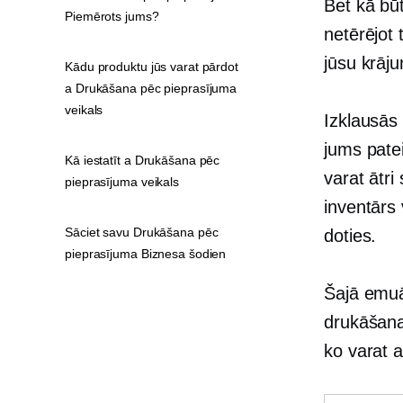
Bet kā bū
Piemērots jums?
netērējot
jūsu krāj
Kādu produktu jūs varat pārdot
a Drukāšana pēc pieprasījuma
veikals
Izklausās 
jums patei
Kā iestatīt a Drukāšana pēc
varat ātr
pieprasījuma veikals
inventārs 
Sāciet savu Drukāšana pēc
doties.
pieprasījuma Biznesa šodien
Šajā emuā
drukāšana
ko varat a