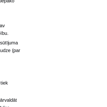
āiepako
nav
ību.
asūtījuma
audze (par
tiek
ārvaldāt