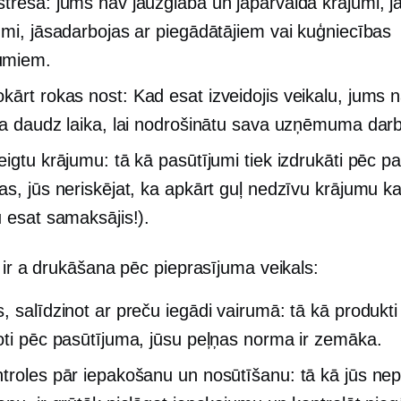
tresa: jums nav jāuzglabā un jāpārvalda krājumi, j
umi, jāsadarbojas ar piegādātājiem vai kuģniecības
umiem.
okārt
rokas nost:
Kad esat izveidojis veikalu, jums 
da daudz laika, lai nodrošinātu sava uzņēmuma darb
eigtu krājumu: tā kā pasūtījumi tiek izdrukāti pēc p
as, jūs neriskējat, ka apkārt guļ nedzīvu krājumu k
u esat samaksājis!).
 ir a
drukāšana pēc pieprasījuma
veikals:
, salīdzinot ar preču iegādi vairumā: tā kā produkti 
oti pēc pasūtījuma, jūsu peļņas norma ir zemāka.
troles pār iepakošanu un nosūtīšanu: tā kā jūs nep