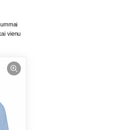
 summai
ai vienu