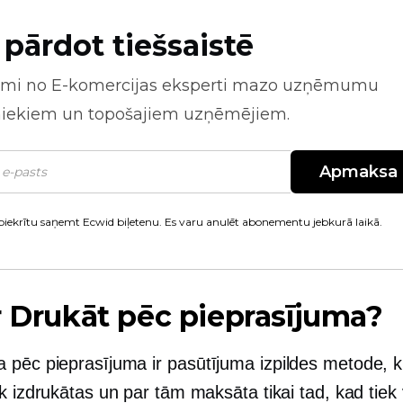
 pārdot tiešsaistē
mi no
E-komercijas
eksperti mazo uzņēmumu
niekiem un topošajiem uzņēmējiem.
Apmaksa
piekrītu saņemt Ecwid biļetenu. Es varu anulēt abonementu jebkurā laikā.
r
Drukāt pēc pieprasījuma?
 pēc pieprasījuma
ir pasūtījuma izpildes metode, 
k izdrukātas un par tām maksāta tikai tad, kad tiek 