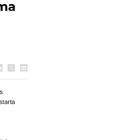
uma
ūs
starta