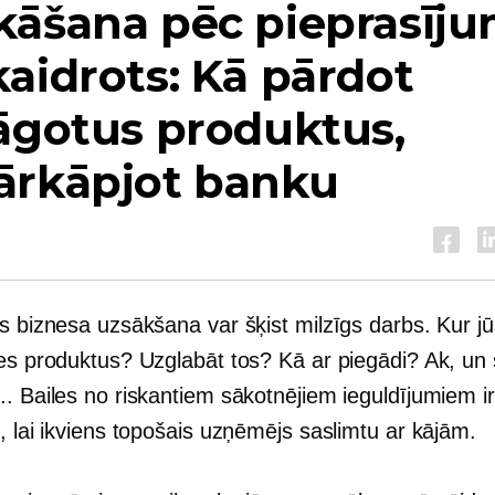
kāšana pēc pieprasīj
aidrots: Kā pārdot
āgotus produktus,
ārkāpjot banku
s biznesa uzsākšana var šķist milzīgs darbs. Kur j
ies produktus? Uzglabāt tos? Kā ar piegādi? Ak, un 
. Bailes no riskantiem sākotnējiem ieguldījumiem ir
, lai ikviens topošais uzņēmējs saslimtu ar kājām.