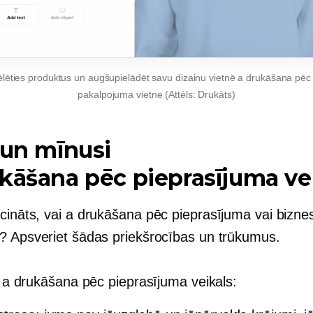
vēlēties produktus un augšupielādēt savu dizainu vietnē a
drukāšana pēc 
pakalpojuma vietne (Attēls: Drukāts)
 un mīnusi
kāšana pēc pieprasījuma
ve
cināts, vai a
drukāšana pēc pieprasījuma
vai biznes
? Apsveriet šādas priekšrocības un trūkumus.
r a
drukāšana pēc pieprasījuma
veikals: