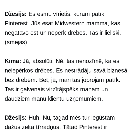
Džesijs:
Es esmu vīrietis, kuram patīk
Pinterest. Jūs esat Midwestern mamma, kas
negatavo ēst un nepērk drēbes. Tas ir lieliski.
(smejas)
Kima:
Jā, absolūti. Nē, tas nenozīmē, ka es
neiepērkos drēbes. Es nestrādāju savā biznesā
bez drēbēm. Bet, jā, man tas joprojām patīk.
Tas ir galvenais virzītājspēks manam un
daudziem manu klientu uzņēmumiem.
Džesijs:
Huh. Nu, tagad mēs tur iegūstam
dažus zelta tīrradņus. Tātad Pinterest ir