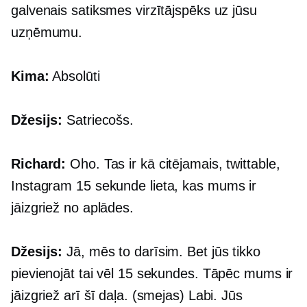
galvenais satiksmes virzītājspēks uz jūsu
uzņēmumu.
Kima:
Absolūti
Džesijs:
Satriecošs.
Richard:
Oho. Tas ir kā citējamais, twittable,
Instagram
15 sekunde
lieta, kas mums ir
jāizgriež no aplādes.
Džesijs:
Jā, mēs to darīsim. Bet jūs tikko
pievienojāt tai vēl 15 sekundes. Tāpēc mums ir
jāizgriež arī šī daļa. (smejas) Labi. Jūs