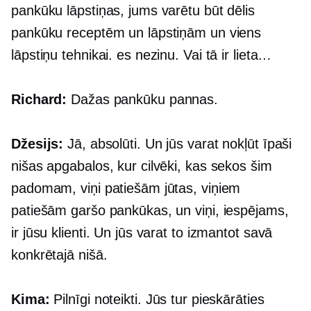
pankūku lāpstiņas, jums varētu būt dēlis
pankūku receptēm un lāpstiņām un viens
lāpstiņu tehnikai. es nezinu. Vai tā ir lieta…
Richard:
Dažas pankūku pannas.
Džesijs:
Jā, absolūti. Un jūs varat nokļūt īpaši
nišas apgabalos, kur cilvēki, kas sekos šim
padomam, viņi patiešām jūtas, viņiem
patiešām garšo pankūkas, un viņi, iespējams,
ir jūsu klienti. Un jūs varat to izmantot savā
konkrētajā nišā.
Kima:
Pilnīgi noteikti. Jūs tur pieskārāties