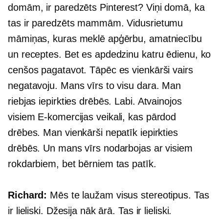
domām, ir paredzēts Pinterest? Viņi domā, ka
tas ir paredzēts mammām. Vidusrietumu
māmiņas, kuras meklē apģērbu, amatniecību
un receptes. Bet es apdedzinu katru ēdienu, ko
cenšos pagatavot. Tāpēc es vienkārši vairs
negatavoju. Mans vīrs to visu dara. Man
riebjas iepirkties drēbēs. Labi. Atvainojos
visiem
E-komercijas
veikali, kas pārdod
drēbes. Man vienkārši nepatīk iepirkties
drēbēs. Un mans vīrs nodarbojas ar visiem
rokdarbiem, bet bērniem tas patīk.
Richard:
Mēs te laužam visus stereotipus. Tas
ir lieliski. Džesija nāk ārā. Tas ir lieliski.