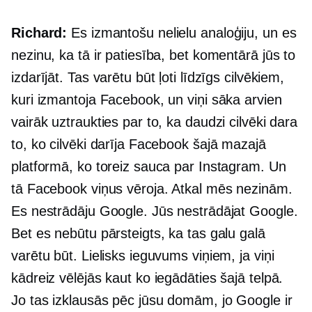
Richard:
Es izmantošu nelielu analoģiju, un es
nezinu, ka tā ir patiesība, bet komentārā jūs to
izdarījāt. Tas varētu būt ļoti līdzīgs cilvēkiem,
kuri izmantoja Facebook, un viņi sāka arvien
vairāk uztraukties par to, ka daudzi cilvēki dara
to, ko cilvēki darīja Facebook šajā mazajā
platformā, ko toreiz sauca par Instagram. Un
tā Facebook viņus vēroja. Atkal mēs nezinām.
Es nestrādāju Google. Jūs nestrādājat Google.
Bet es nebūtu pārsteigts, ka tas galu galā
varētu būt. Lielisks ieguvums viņiem, ja viņi
kādreiz vēlējās kaut ko iegādāties šajā telpā.
Jo tas izklausās pēc jūsu domām, jo ​​Google ir