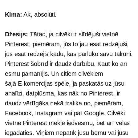
Kima:
Ak, absolūti.
Džesijs:
Tātad, ja cilvēki ir slīdējuši vietnē
Pinterest, piemēram, jūs to jau esat redzējuši,
jūs esat redzējis kādu, kas pārlūko savu tālruni.
Pinterest šobrīd ir daudz darbību. Kaut ko arī
esmu pamanījis. Un citiem cilvēkiem
šajā
E-komercijas
spēle, ja paskatās uz jūsu
analīzi, datplūsma, kas nāk no Pinterest, ir
daudz vērtīgāka nekā trafika no, piemēram,
Facebook, Instagram vai pat Google. Cilvēki
vietnē Pinterest meklē iedvesmu, bet arī vēlas
iegādāties. Viņiem nepatīk jūsu bērnu vai jūsu