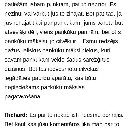
patiešām labam punktam, pat to nezinot. Es
nezinu, vai varbūt jūs to zinājāt. Bet pat tad, ja
jūs runājat tikai par pankūkām, jums varētu būt
atsevišķi dēļi, viens pankūku pannām, bet otrs
pankūku mākslai, jo cilvēki ir... Esmu redzējis
dažus lieliskus pankūku māksliniekus, kuri
savām pankūkām veido šādus sarežģītus
dizainus. Bet tas iedvesmotu cilvēkus
iegādāties papildu aparātu, kas būtu
nepieciešams pankūku mākslas
pagatavošanai.
Richard:
Es par to nekad īsti neesmu domājis.
Bet kaut kas jūsu komentāros lika man par to