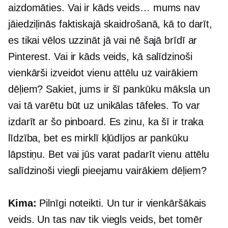
aizdomāties. Vai ir kāds veids… mums nav
jāiedziļinās faktiskajā skaidrošanā, kā to darīt,
es tikai vēlos uzzināt jā vai nē šajā brīdī ar
Pinterest. Vai ir kāds veids, kā salīdzinoši
vienkārši izveidot vienu attēlu uz vairākiem
dēļiem? Sakiet, jums ir šī pankūku māksla un
vai tā varētu būt uz unikālas tāfeles. To var
izdarīt ar šo pinboard. Es zinu, ka šī ir traka
līdzība, bet es mirklī kļūdījos ar pankūku
lāpstiņu. Bet vai jūs varat padarīt vienu attēlu
salīdzinoši viegli pieejamu vairākiem dēļiem?
Kima:
Pilnīgi noteikti. Un tur ir vienkāršākais
veids. Un tas nav tik viegls veids, bet tomēr