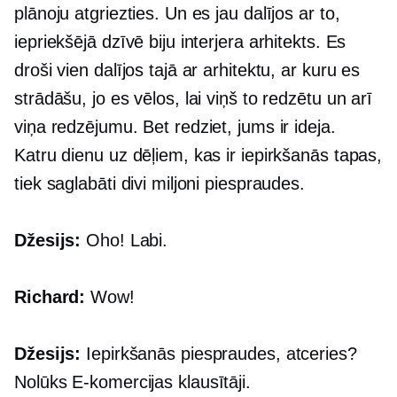
plānoju atgriezties. Un es jau dalījos ar to,
iepriekšējā dzīvē biju interjera arhitekts. Es
droši vien dalījos tajā ar arhitektu, ar kuru es
strādāšu, jo es vēlos, lai viņš to redzētu un arī
viņa redzējumu. Bet redziet, jums ir ideja.
Katru dienu uz dēļiem, kas ir iepirkšanās tapas,
tiek saglabāti divi miljoni piespraudes.
Džesijs:
Oho! Labi.
Richard:
Wow!
Džesijs:
Iepirkšanās piespraudes, atceries?
Nolūks
E-komercijas
klausītāji.