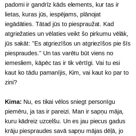
padomi ir gandrīz kāds elements, kur tas ir
lietas, kuras jūs, iespējams, plānojat
iegādāties. Tātad jūs to piespraužat. Kad
atgriežaties un vēlaties veikt šo pirkumu vēlāk,
jūs sakāt: "Es atgriezīšos un atgriezīšos pie šīs
piespraudes." Un tas varētu būt viens no
iemesliem, kāpēc tas ir tik vērtīgi. Vai tu esi
kaut ko tādu pamanījis, Kim, vai kaut ko par to
zini?
Kima:
Nu, es tikai vēlos sniegt personīgu
piemēru, ja tas ir pareizi. Man ir sapņu māja,
kuru kādreiz uzcelšu. Un es jau piecus gadus
krāju piespraudes savā sapņu mājas dēļā, jo