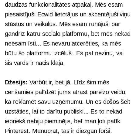
daudzas funkcionalitātes atpakaļ. Mēs esam
piesaistījuši Ecwid lietotājus un akcentējuši viņu
stāstus un veikalus. Mēs esam runājuši par
gandrīz katru sociālo platformu, bet mēs nekad
neesam īsti... Es nevaru atcerēties, ka mēs
būtu šo platformu izcēluši. Es pat nezinu, vai
šis vārds ir nācis klajā.
Džesijs:
Varbūt ir, bet jā. Līdz šim mēs
cenšamies palīdzēt jums atrast pareizo veidu,
kā reklamēt savu uzņēmumu. Un es došos šeit
uzstāties, lai to darītu publiski... Es to nekad
iepriekš nebiju pieminējis, bet man ļoti patīk
Pinterest. Manuprāt, tas ir diezgan forši.