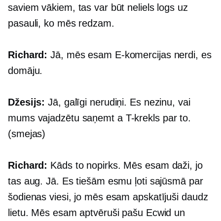
saviem vākiem, tas var būt neliels logs uz
pasauli, ko mēs redzam.
Richard:
Jā, mēs esam
E-komercijas
nerdi, es
domāju.
Džesijs:
Jā, galīgi nerudiņi. Es nezinu, vai
mums vajadzētu saņemt a
T-krekls
par to.
(smejas)
Richard:
Kāds to nopirks. Mēs esam daži, jo
tas aug. Jā. Es tiešām esmu ļoti sajūsmā par
šodienas viesi, jo mēs esam apskatījuši daudz
lietu. Mēs esam aptvēruši pašu Ecwid un