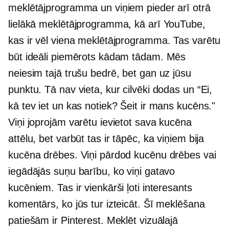
meklētājprogramma un viņiem pieder arī otrā
lielākā meklētājprogramma, kā arī YouTube,
kas ir vēl viena meklētājprogramma. Tas varētu
būt ideāli piemērots kādam tādam. Mēs
neiesim tajā trušu bedrē, bet gan uz jūsu
punktu. Tā nav vieta, kur cilvēki dodas un “Ei,
kā tev iet un kas notiek? Šeit ir mans kucēns."
Viņi joprojām varētu ievietot sava kucēna
attēlu, bet varbūt tas ir tāpēc, ka viņiem bija
kucēna drēbes. Viņi pārdod kucēnu drēbes vai
iegādājās suņu barību, ko viņi gatavo
kucēniem. Tas ir vienkārši ļoti interesants
komentārs, ko jūs tur izteicāt. Šī meklēšana
patiešām ir Pinterest. Meklēt vizuālajā