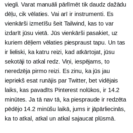
viegli. Varat manuāli pārlīmēt tik daudz dažādu
dēļu, cik vēlaties. Vai arī ir instrumenti. Es
vienkārši izmetīšu šeit Tailwind, kas to var
izdarīt jūsu vietā. Jūs vienkārši pasakiet, uz
kuriem dēļiem vēlaties piespraust tapu. Un tas
ir lieliski, ka katru reizi, kad atkārtojat, jūsu
sekotāji to atkal redz. Viņi, iespējams, to
neredzēja pirmo reizi. Es zinu, ka jūs jau
iepriekš esat runājis par Twitter, bet vidējais
laiks, kas pavadīts Pinterest nolūkos, ir 14.2
minūtes. Ja tā nav tā, ka piespraude ir redzēta
pēdējo 14.2 minūšu laikā, jums ir jāpārliecinās,
ka to atkal, atkal un atkal sajaucat plūsmā.