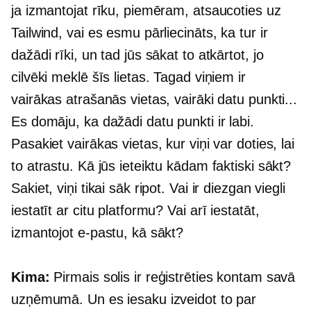
ja izmantojat rīku, piemēram, atsaucoties uz
Tailwind, vai es esmu pārliecināts, ka tur ir
dažādi rīki, un tad jūs sākat to atkārtot, jo
cilvēki meklē šīs lietas. Tagad viņiem ir
vairākas atrašanās vietas, vairāki datu punkti...
Es domāju, ka dažādi datu punkti ir labi.
Pasakiet vairākas vietas, kur viņi var doties, lai
to atrastu. Kā jūs ieteiktu kādam faktiski sākt?
Sakiet, viņi tikai sāk ripot. Vai ir diezgan viegli
iestatīt ar citu platformu? Vai arī iestatāt,
izmantojot e-pastu, kā sākt?
Kima:
Pirmais solis ir reģistrēties kontam savā
uzņēmumā. Un es iesaku izveidot to par