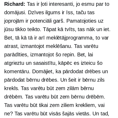
Richard:
Tas ir ļoti interesanti, jo esmu par to
domājusi. Dzīves ilgums ir īss, taču tas
joprojām ir potenciāli garš. Pamatojoties uz
jūsu tikko teikto. Tāpat kā tvīts, tas nāk un iet.
Bet, tā kā tā ir arī meklētājprogramma, to var
atrast, izmantojot meklēšanu. Tas varētu
parādīties, izmantojot šo repin. Bet, lai
atgrieztu un sasaistītu, kāpēc es izteicu šo
komentāru. Domājiet, ka pārdodat drēbes un
pārdodat bērnu drēbes. Un šeit ir bērnu zils
krekls. Tas varētu būt zem zilām bērnu
drēbēm. Tas varētu būt zem bērnu drēbēm.
Tas varētu būt tikai zem ziliem krekliem, vai
ne? Tas varētu būt visās šajās vietās. Un tad,