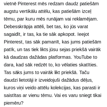
vietnē Pinterest mēs redzam daudz patiešām
augstu vertikālu attēlu, kas patiešām izceļ
tēmu, par kuru mēs runājam vai reklamējam.
Debesskrāpja attēli, bet tas, ko jūs varat
sagaidīt, ir tas, ka tie sāk apkopot. Ieejot
Pinterest, tas sāk pamanīt, kas jums patiešām
patīk, un tas tiek likts jūsu sejas priekšā vairāk
kā daudzas dažādas platformas. YouTube to
dara, kad sāk redzēt to, ko vēlaties skatīties.
Tas sāks jums to vairāk likt priekšā. Taču
daudzi lietotāji ir izveidojuši dažādus dēļus,
kuros viņi veido attēlu kolekcijas, kas parasti ir
saistītas ar vienu tēmu. Vai es varu sniegt tikai
piemēru?