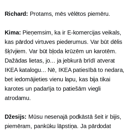
Richard:
Protams, mēs vēlētos piemēru.
Kima:
Pieņemsim, ka ir
E-komercijas
veikals,
kas pārdod virtuves piederumus. Var būt dēlis
šķīvjiem. Var būt bļoda krūzēm un karotēm.
Dažādas lietas, jo... ja jebkurā brīdī atverat
IKEA katalogu... Nē, IKEA patiesībā to nedara,
bet iedomājieties vienu lapu, kas bija tikai
karotes un padarīja to patiešām viegli
atrodamu.
Džesijs:
Mūsu nesenajā podkāstā šeit ir bijis,
piemēram, pankūku lāpstiņa. Ja pārdodat