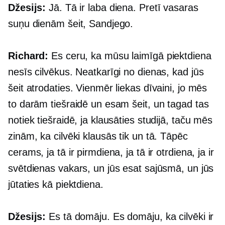
Džesijs:
Jā. Tā ir laba diena. Pretī vasaras
suņu dienām šeit, Sandjego.
Richard:
Es ceru, ka mūsu laimīgā piektdiena
nesīs cilvēkus. Neatkarīgi no dienas, kad jūs
šeit atrodaties. Vienmēr liekas dīvaini, jo mēs
to darām tiešraidē un esam šeit, un tagad tas
notiek tiešraidē, ja klausāties studijā, taču mēs
zinām, ka cilvēki klausās tik un tā. Tāpēc
cerams, ja tā ir pirmdiena, ja tā ir otrdiena, ja ir
svētdienas vakars, un jūs esat sajūsmā, un jūs
jūtaties kā piektdiena.
Džesijs:
Es tā domāju. Es domāju, ka cilvēki ir