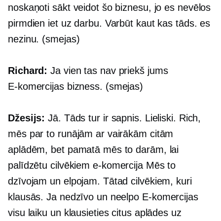
noskaņoti sākt veidot šo biznesu, jo es nevēlos
pirmdien iet uz darbu. Varbūt kaut kas tāds. es
nezinu. (smejas)
Richard:
Ja vien tas nav priekš jums
E-komercijas
bizness. (smejas)
Džesijs:
Jā. Tāds tur ir sapnis. Lieliski. Rich,
mēs par to runājām ar vairākām citām
aplādēm, bet pamatā mēs to darām, lai
palīdzētu cilvēkiem
e-komercija
Mēs to
dzīvojam un elpojam. Tātad cilvēkiem, kuri
klausās. Ja nedzīvo un neelpo
E-komercijas
visu laiku un klausieties citus aplādes uz