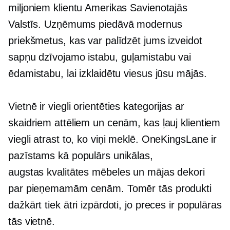
miljoniem klientu Amerikas Savienotajās
Valstīs. Uzņēmums piedāvā modernus
priekšmetus, kas var palīdzēt jums izveidot
sapņu dzīvojamo istabu, guļamistabu vai
ēdamistabu, lai izklaidētu viesus jūsu mājās.
Vietnē ir
viegli orientēties
kategorijas ar
skaidriem attēliem un cenām, kas ļauj klientiem
viegli atrast to, ko viņi meklē. OneKingsLane ir
pazīstams kā populārs unikālas,
augstas kvalitātes
mēbeles un mājas dekori
par pieņemamām cenām. Tomēr tās produkti
dažkārt tiek ātri izpārdoti, jo preces ir populāras
tās vietnē.