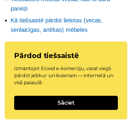
pareizi
Kā tiešsaistē pārdot lietotas (vecas,
senlaicīgas, antīkas) mēbeles
Pārdod tiešsaistē
Izmantojot Ecwid e-komerciju, varat viegli
pārdot jebkur un ikvienam — internetā un
visā pasaulē.
Sāciet