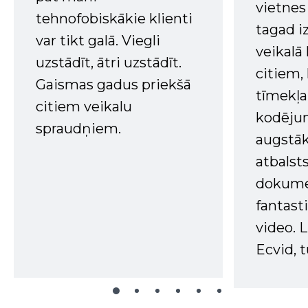
vietnes
tehnofobiskākie klienti
tagad i
var tikt galā. Viegli
veikalā
uzstādīt, ātri uzstādīt.
citiem
Gaismas gadus priekšā
tīmekļa 
citiem veikalu
kodējum
spraudņiem.
augstā
atbalsts
dokume
fantast
video. L
Ecvid, t