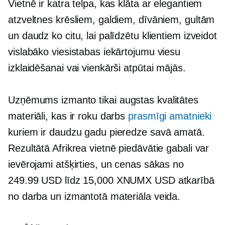
Vietnē ir katra telpa, kas klāta ar elegantiem
atzveltnes krēsliem, galdiem, dīvāniem, gultām
un daudz ko citu, lai palīdzētu klientiem izveidot
vislabāko viesistabas iekārtojumu viesu
izklaidēšanai vai vienkārši atpūtai mājās.
Uzņēmums izmanto tikai
augstas kvalitātes
materiāli, kas ir roku darbs
prasmīgi amatnieki
kuriem ir daudzu gadu pieredze savā amatā.
Rezultātā Afrikrea vietnē piedāvātie gabali var
ievērojami atšķirties, un cenas sākas no
249.99 USD līdz 15,000 XNUMX USD atkarībā
no darba un izmantotā materiāla veida.