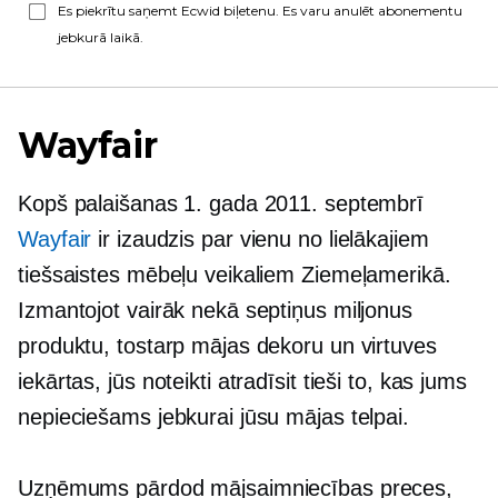
Es piekrītu saņemt Ecwid biļetenu. Es varu anulēt abonementu
jebkurā laikā.
Wayfair
Kopš palaišanas 1. gada 2011. septembrī
Wayfair
ir izaudzis par vienu no lielākajiem
tiešsaistes mēbeļu veikaliem Ziemeļamerikā.
Izmantojot vairāk nekā septiņus miljonus
produktu, tostarp mājas dekoru un virtuves
iekārtas, jūs noteikti atradīsit tieši to, kas jums
nepieciešams jebkurai jūsu mājas telpai.
Uzņēmums pārdod mājsaimniecības preces,