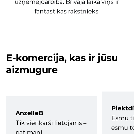
uzņēmējdarbībā. Brīvajā laikā viņš ir
fantastikas rakstnieks.
E-komercija, kas ir jūsu
aizmugure
Piektd
AnzelleB
Esmu ti
Tik vienkārši lietojams –
esmu to
pat mani