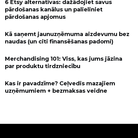
6 Etsy alternatīvas: dažādojiet savus
pārdošanas kanālus un palieliniet
pārdošanas apjomus
Kā saņemt jaunuzņēmuma aizdevumu bez
naudas (un citi finansēšanas padomi)
Merchandising 101: Viss, kas jums jāzina
par produktu tirdzniecību
Kas ir pavadzīme? Ceļvedis mazajiem
uzņēmumiem + bezmaksas veidne