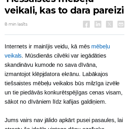
veikali, kas to dara pareizi
8 min lasīts
Internets ir mainījis veidu, kā mēs
mēbeļu
veikals
. Mūsdienās cilvēki var iegādāties
skandināvu kumode no sava dīvāna,
izmantojot klēpjdatora ekrānu. Labākajos
tiešsaistes mēbeļu veikalos būs milzīga izvēle
un tie piedāvās konkurētspējīgas cenas visam,
sākot no dīvāniem līdz kafijas galdiņiem.
Jums vairs nav jālido apkārt pusei pasaules, lai