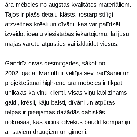
āra mēbeles no
augstas kvalitātes
materiāliem.
Tajos ir plašs detaļu klāsts, tostarp stilīgi
atzveltnes krēsli un dīvāni, kas var palīdzēt
izveidot ideālu viesistabas iekārtojumu, lai jūsu
mājās varētu atpūsties vai izklaidēt viesus.
Gandrīz divas desmitgades, sākot no
2002. gada, Manutti ir veltījis sevi radīšanai un
projektēšanai
high-end
āra mēbeles ir tikpat
unikālas kā viņu klienti. Visas viņu
labi zināms
galdi, krēsli, kāju balsti, dīvāni un atpūtas
telpas ir pieejamas dažādās dabiskās
nokrāsās, kas aicina cilvēkus baudīt kompāniju
ar saviem draugiem un ģimeni.