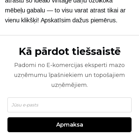
atrastu šo ideālo vintage dāņu ozolkoka
mēbeļu gabalu — to visu varat atrast tikai ar
vienu klikšķi! Apskatīsim dažus piemērus.
Kā pārdot tiešsaistē
Padomi no
E-komercijas
eksperti mazo
uzņēmumu īpašniekiem un topošajiem
uzņēmējiem.
Apmaksa