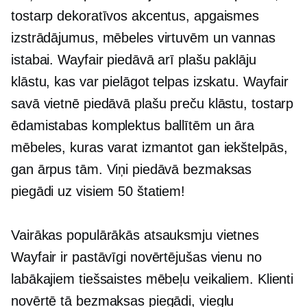
tostarp dekoratīvos akcentus, apgaismes
izstrādājumus, mēbeles virtuvēm un vannas
istabai. Wayfair piedāvā arī plašu paklāju
klāstu, kas var pielāgot telpas izskatu. Wayfair
savā vietnē piedāvā plašu preču klāstu, tostarp
ēdamistabas komplektus ballītēm un āra
mēbeles, kuras varat izmantot gan iekštelpās,
gan ārpus tām. Viņi piedāvā bezmaksas
piegādi uz visiem 50 štatiem!
Vairākas populārākās atsauksmju vietnes
Wayfair ir pastāvīgi novērtējušas vienu no
labākajiem tiešsaistes mēbeļu veikaliem. Klienti
novērtē tā bezmaksas piegādi, vieglu