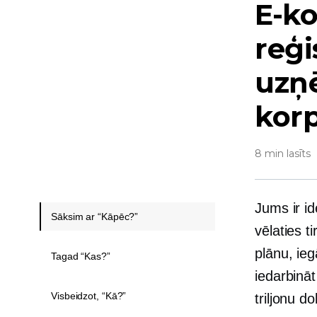
E-k
reģi
uzņ
korp
8 min lasīts
Jums ir id
Sāksim ar “Kāpēc?”
vēlaties t
plānu, ie
Tagad “Kas?”
iedarbināt
Visbeidzot, “Kā?”
triljonu do