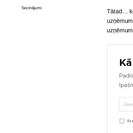
Secinājumi
Tātad… ko
uzņēmuma 
uzņēmuma,
Kā
Pado
īpaš
Es 