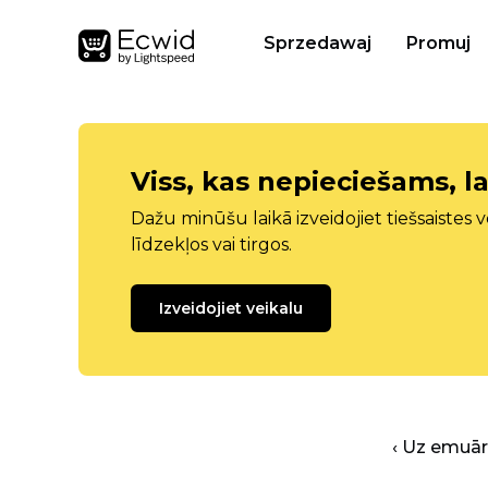
Sprzedawaj
Promuj
Viss, kas nepieciešams, la
Dažu minūšu laikā izveidojiet tiešsaistes ve
līdzekļos vai tirgos.
Izveidojiet veikalu
‹ Uz emuā