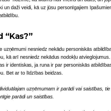
ki un daži veidi, kā uz jūsu personīgajiem īpašumi
atbildību.
d “Kas?”
lie uzņēmumi nesniedz nekādu personiskās atbildīb
bu, kā arī nesniedz nekādus nodokļu atvieglojumus
as ir identiskas, ja runa ir par personiskās atbildība
u. Bet ar to līdzības beidzas.
dividuālajam uzņēmumam ir parādi vai saistības, tie 
nīgie parādi un saistības.