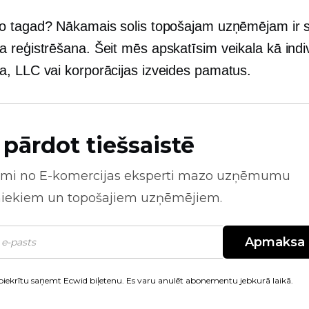
 tagad? Nākamais solis topošajam uzņēmējam ir 
reģistrēšana. Šeit mēs apskatīsim veikala kā indi
 LLC vai korporācijas izveides pamatus.
 pārdot tiešsaistē
mi no
E-komercijas
eksperti mazo uzņēmumu
niekiem un topošajiem uzņēmējiem.
Apmaksa
piekrītu saņemt Ecwid biļetenu. Es varu anulēt abonementu jebkurā laikā.