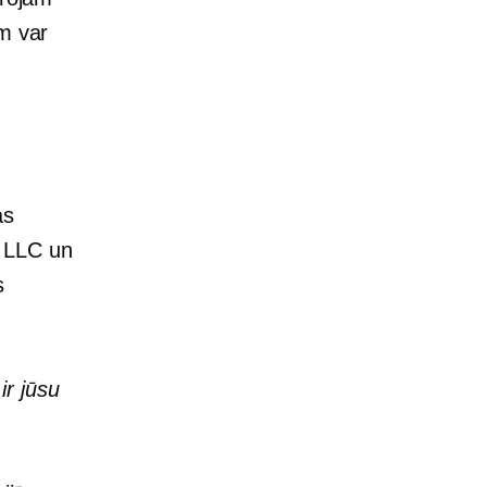
em var
as
. LLC un
s
ir jūsu