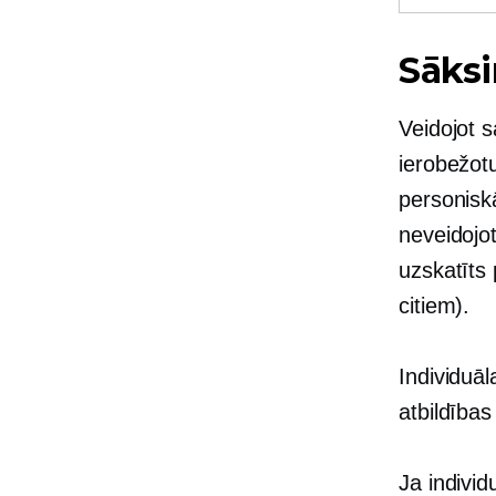
Sāks
Veidojot 
ierobežotu
personisk
neveidojo
uzskatīts 
citiem).
Individuā
atbildības
Ja individ