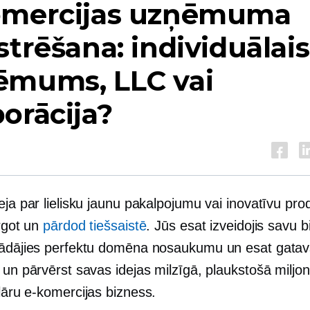
omercijas uzņēmuma
strēšana: individuālais
ēmums, LLC vai
orācija?
eja par lielisku jaunu pakalpojumu vai inovatīvu pro
irgot un
pārdod tiešsaistē
. Jūs esat izveidojis savu 
gādājies perfektu domēna nosaukumu un esat gatav
 un pārvērst savas idejas milzīgā, plaukstošā miljon
lāru
e-komercijas bizness.