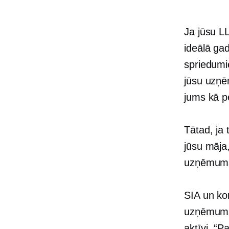
Ja jūsu LL
ideālā ga
spriedumie
jūsu uzņē
jums kā p
Tātad, ja
jūsu māja,
uzņēmum
SIA un kor
uzņēmums 
aktīvi. “P