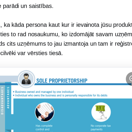
 parādi un saistības.
s, ka kāda persona kaut kur ir ievainota jūsu produkt
ieties to rad nosaukumu, ko izdomājāt savam uz
ds cits uzņēmums to jau izmantoja un tam ir reģistr
cilvēki var vērsties tiesā.