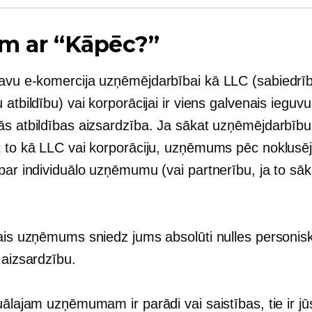
im ar “Kāpēc?”
savu
e-komercija
uzņēmējdarbībai kā LLC (sabiedrīb
 atbildību) vai korporācijai ir viens galvenais ieguv
ās atbildības aizsardzība. Ja sākat uzņēmējdarbību
t to kā LLC vai korporāciju, uzņēmums pēc noklusē
par individuālo uzņēmumu (vai partnerību, ja to sāk
lais uzņēmums sniedz jums absolūti nulles personis
 aizsardzību.
uālajam uzņēmumam ir parādi vai saistības, tie ir jū