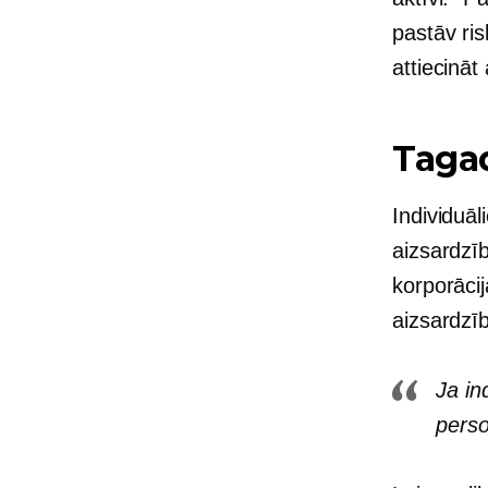
pastāv ris
attiecināt 
Taga
Individuā
aizsardzī
korporācij
aizsardzīb
Ja in
perso