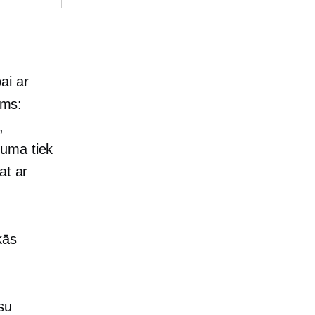
ai ar
ums:
,
juma tiek
at ar
kās
su