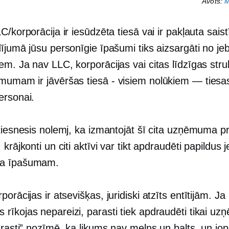
Avots:
M
C/korporācija ir iesūdzēta tiesā vai ir pakļauta sais
dījumā jūsu personīgie īpašumi tiks aizsargāti no j
m. Ja nav LLC, korporācijas vai citas līdzīgas stru
mumam ir jāvēršas tiesā
-
visiem nolūkiem — tiesa
ersonai.
 tiesnesis nolemj, ka izmantojāt šī cita uzņēmuma p
 krājkonti un citi aktīvi var tikt apdraudēti papildus
a īpašumam.
porācijas ir atsevišķas,
juridiski atzīts
entītijām. Ja
rīkojas nepareizi, parasti tiek apdraudēti tikai u
arasti” nozīmē, ka likums nav melns un balts, un jo