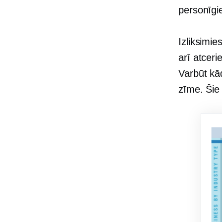
personīgie
Izliksimie
arī atcer
Varbūt kā
zīme. Šie 