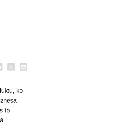
duktu, ko
biznesa
s to
ā.