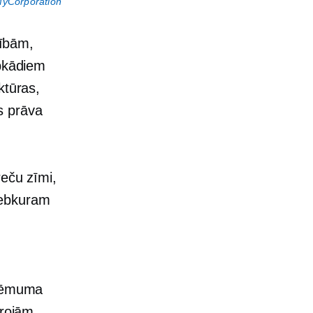
yCorporation
tībām,
ebkādiem
ktūras,
s prāva
reču zīmi,
 jebkuram
zņēmuma
projām