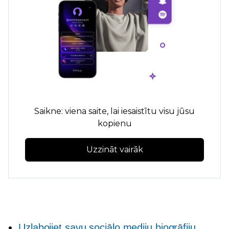
Saikne: viena saite, lai iesaistītu visu jūsu
kopienu
Uzzināt vairāk
Uzlabojiet savu sociālo mediju biogrāfiju,