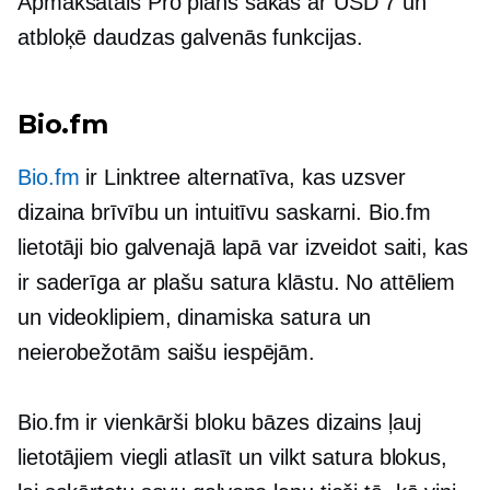
Apmaksātais Pro plāns sākas ar USD 7 un
atbloķē daudzas galvenās funkcijas.
Bio.fm
Bio.fm
ir Linktree alternatīva, kas uzsver
dizaina brīvību un intuitīvu saskarni. Bio.fm
lietotāji bio galvenajā lapā var izveidot saiti, kas
ir saderīga ar plašu satura klāstu. No attēliem
un videoklipiem, dinamiska satura un
neierobežotām saišu iespējām.
Bio.fm ir vienkārši
bloku bāzes
dizains ļauj
lietotājiem viegli atlasīt un vilkt satura blokus,