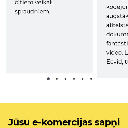
citiem veikalu
kodējum
spraudņiem.
augstā
atbalsts
dokume
fantast
video. L
Ecvid, t
Jūsu e-komercijas sapņi