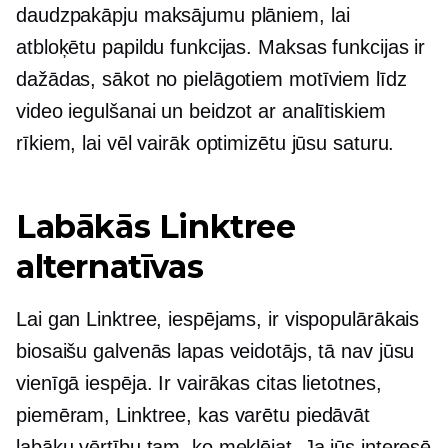
daudzpakāpju maksājumu plāniem, lai
atbloķētu papildu funkcijas. Maksas funkcijas ir
dažādas, sākot no pielāgotiem motīviem līdz
video iegulšanai un beidzot ar analītiskiem
rīkiem, lai vēl vairāk optimizētu jūsu saturu.
Labākās Linktree
alternatīvas
Lai gan Linktree, iespējams, ir vispopulārākais
biosaišu galvenās lapas veidotājs, tā nav jūsu
vienīgā iespēja. Ir vairākas citas lietotnes,
piemēram, Linktree, kas varētu piedāvāt
labāku vērtību tam, ko meklējat. Ja jūs interesē