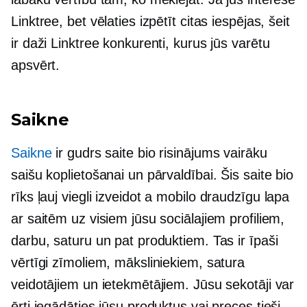
Linktree, bet vēlaties izpētīt citas iespējas, šeit
ir daži Linktree konkurenti, kurus jūs varētu
apsvērt.
Saikne
Saikne
ir gudrs
saite bio
risinājums vairāku
saišu koplietošanai un pārvaldībai. Šis
saite bio
rīks ļauj viegli izveidot a
mobilo draudzīgu
lapa
ar saitēm uz visiem jūsu sociālajiem profiliem,
darbu, saturu un pat produktiem. Tas ir īpaši
vērtīgi zīmoliem, māksliniekiem, satura
veidotājiem un ietekmētājiem. Jūsu sekotāji var
ērti iegādāties jūsu produktus vai preces tieši