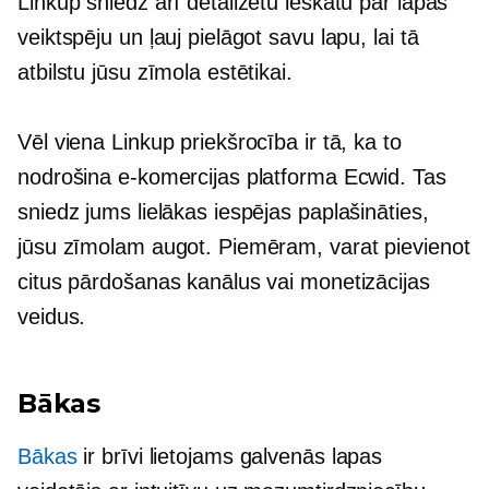
Linkup sniedz arī detalizētu ieskatu par lapas
veiktspēju un ļauj pielāgot savu lapu, lai tā
atbilstu jūsu zīmola estētikai.
Vēl viena Linkup priekšrocība ir tā, ka to
nodrošina e-komercijas platforma Ecwid. Tas
sniedz jums lielākas iespējas paplašināties,
jūsu zīmolam augot. Piemēram, varat pievienot
citus pārdošanas kanālus vai monetizācijas
veidus.
Bākas
Bākas
ir
brīvi lietojams
galvenās lapas