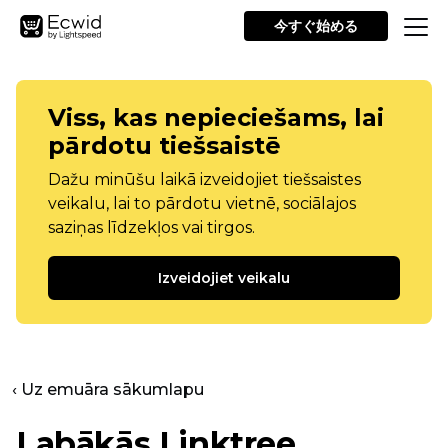
今すぐ始める
Viss, kas nepieciešams, lai
pārdotu tiešsaistē
Dažu minūšu laikā izveidojiet tiešsaistes
veikalu, lai to pārdotu vietnē, sociālajos
saziņas līdzekļos vai tirgos.
Izveidojiet veikalu
‹ Uz emuāra sākumlapu
Labākās Linktree