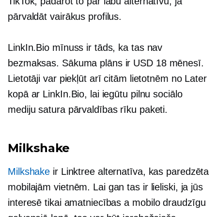
TikTok, padarot to par labu alternatīvu, ja
pārvaldāt vairākus profilus.
LinkIn.Bio mīnuss ir tāds, ka tas nav
bezmaksas. Sākuma plāns ir USD 18 mēnesī.
Lietotāji var piekļūt arī citām lietotnēm no Later
kopā ar LinkIn.Bio, lai iegūtu pilnu sociālo
mediju satura pārvaldības rīku paketi.
Milkshake
Milkshake
ir Linktree alternatīva, kas paredzēta
mobilajām vietnēm. Lai gan tas ir lieliski, ja jūs
interesē tikai amatniecības a
mobilo draudzīgu