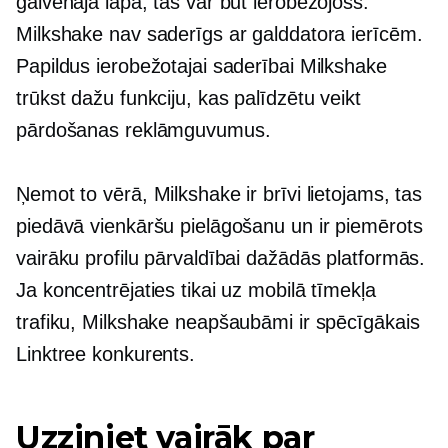
galvenajā lapā, tas var būt ierobežojošs.
Milkshake nav saderīgs ar galddatora ierīcēm.
Papildus ierobežotajai saderībai Milkshake
trūkst dažu funkciju, kas palīdzētu veikt
pārdošanas reklāmguvumus.
Ņemot to vērā, Milkshake ir brīvi lietojams, tas
piedāvā vienkāršu pielāgošanu un ir piemērots
vairāku profilu pārvaldībai dažādās platformās.
Ja koncentrējaties tikai uz mobilā tīmekļa
trafiku, Milkshake neapšaubāmi ir spēcīgākais
Linktree konkurents.
Uzziniet vairāk par