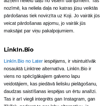
aizņem nelielu daļu no visiem darījumiem. Tas
nozīmē, ka neliela daļa no katras jūsu veiktās
pārdošanas tiek novirzīta uz Koji. Jo vairāk jūs
veicat pārdošanas apjomu, jo vairāk jūs
maksājat par viņu pakalpojumiem.
LinkIn.Bio
LinkIn.Bio no Later
iespējams, ir visintuitīvāk
nosauktā Linktree alternatīva. LinkIn.Bio ir
viens no spēcīgākajiem galveno lapu
veidotājiem, kas piedāvā lielisku pielāgošanu,
daudzas saistīšanas iespējas un ērtu analīzi.
Tas ir arī viegli integrēts gan Instagram, gan