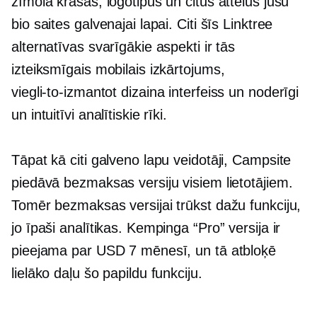
zīmola krāsas, logotipus un citus attēlus jūsu
bio saites galvenajai lapai. Citi šīs Linktree
alternatīvas svarīgākie aspekti ir tās
izteiksmīgais mobilais izkārtojums,
viegli-to-izmantot
dizaina interfeiss un noderīgi
un intuitīvi analītiskie rīki.
Tāpat kā citi galveno lapu veidotāji, Campsite
piedāvā bezmaksas versiju visiem lietotājiem.
Tomēr bezmaksas versijai trūkst dažu funkciju,
jo īpaši analītikas. Kempinga “Pro” versija ir
pieejama par USD 7 mēnesī, un tā atbloķē
lielāko daļu šo papildu funkciju.