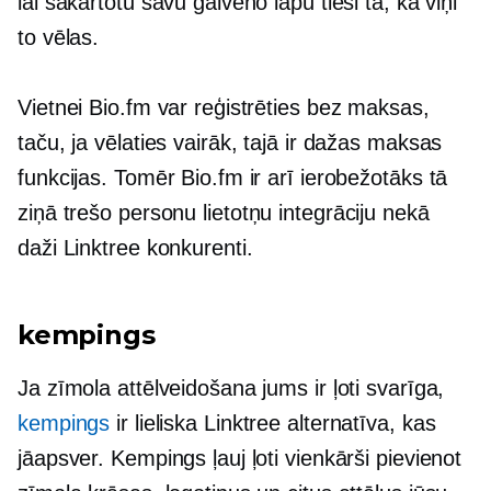
lai sakārtotu savu galveno lapu tieši tā, kā viņi
to vēlas.
Vietnei Bio.fm var reģistrēties bez maksas,
taču, ja vēlaties vairāk, tajā ir dažas maksas
funkcijas. Tomēr Bio.fm ir arī ierobežotāks tā
ziņā
trešo personu
lietotņu integrāciju nekā
daži Linktree konkurenti.
kempings
Ja zīmola attēlveidošana jums ir ļoti svarīga,
kempings
ir lieliska Linktree alternatīva, kas
jāapsver. Kempings ļauj ļoti vienkārši pievienot