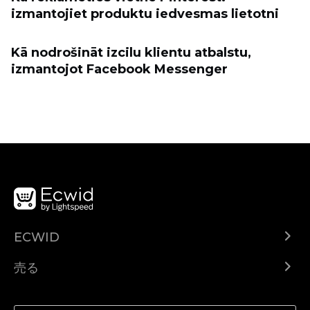
izmantojiet produktu iedvesmas lietotni
Kā nodrošināt izcilu klientu atbalstu,
izmantojot Facebook Messenger
ECWID
Ecwid.com
売る
ヘルプセンター
どこでも売る
Facebookで販売する