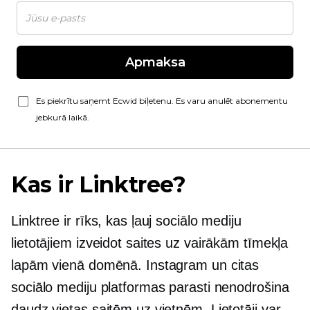
Apmaksa
Es piekrītu saņemt Ecwid biļetenu. Es varu anulēt abonementu
jebkurā laikā.
Kas ir Linktree?
Linktree ir rīks, kas ļauj sociālo mediju
lietotājiem izveidot saites uz vairākām tīmekļa
lapām vienā domēnā. Instagram un citas
sociālo mediju platformas parasti nenodrošina
daudz vietas saitēm uz vietnēm. Lietotāji var