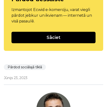
Izmantojot Ecwid e-komerciju, varat viegli
pārdot jebkur un ikvienam — internetā un
visā pasaulē.
Sāciet
Pārdod sociālajā tīklā
Jūnijs 23, 2023