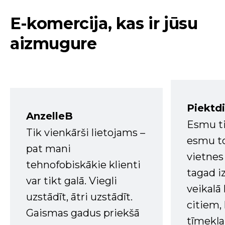
E-komercija, kas ir jūsu
aizmugure
Piektd
AnzelleB
Esmu ti
Tik vienkārši lietojams –
esmu to
pat mani
vietnes
tehnofobiskākie klienti
tagad i
var tikt galā. Viegli
veikalā
uzstādīt, ātri uzstādīt.
citiem
Gaismas gadus priekšā
tīmekļa 