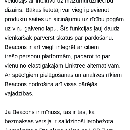
veidotājs ar intuitīvu
uz mazumtirdzniecību
dizains. Bākas lietotāji var viegli pievienot
produktu saites un
aicinājumu uz rīcību
pogām
uz viņu galveno lapu. Šīs funkcijas ļauj daudz
vienkāršāk pārvērst skatus par pārdošanu.
Beacons ir arī viegli integrēt ar citiem
trešo personu
platformām, padarot to par
vienu no elastīgākajām Linktree alternatīvām.
Ar spēcīgiem pielāgošanas un analīzes rīkiem
Beacons nodrošina arī visas pārējās
vajadzības.
Ja Beacons ir mīnuss, tas ir tas, ka
bezmaksas versija ir salīdzinoši ierobežota.