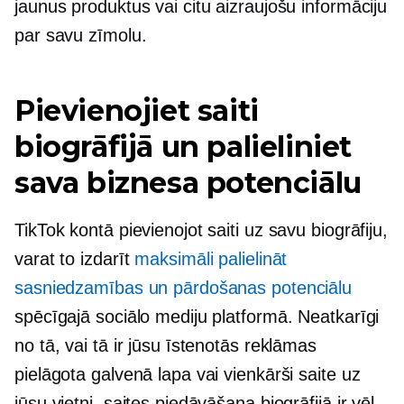
jaunus produktus vai citu aizraujošu informāciju
par savu zīmolu.
Pievienojiet saiti
biogrāfijā un palieliniet
sava biznesa potenciālu
TikTok kontā pievienojot saiti uz savu biogrāfiju,
varat to izdarīt
maksimāli palielināt
sasniedzamības un pārdošanas potenciālu
spēcīgajā sociālo mediju platformā. Neatkarīgi
no tā, vai tā ir jūsu īstenotās reklāmas
pielāgota galvenā lapa vai vienkārši saite uz
jūsu vietni, saites piedāvāšana biogrāfijā ir vēl