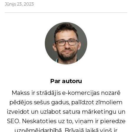
Jūnijs 23, 2023
Par autoru
Makss ir strādājis e-komercijas nozarē
pēdējos sešus gadus, palīdzot zīmoliem
izveidot un uzlabot satura mārketingu un
SEO. Neskatoties uz to, viņam ir pieredze
uzņēmējdarbībā. Brīvajā laikā viņš ir