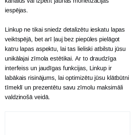
kanālus vai izpētīt jaunas monetizācijas
iespējas.
Linkup ne tikai sniedz detalizētu ieskatu lapas
veiktspējā, bet arī ļauj bez piepūles pielāgot
katru lapas aspektu, lai tas lieliski atbilstu jūsu
unikālajai zīmola estētikai. Ar to
draudzīga
interfeiss un jaudīgas funkcijas, Linkup ir
labākais risinājums, lai optimizētu jūsu klātbūtni
tīmeklī un prezentētu savu zīmolu maksimāli
valdzinošā veidā.