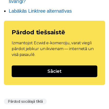
svarīgi?
Labākās Linktree alternatīvas
Pārdod tiešsaistē
Izmantojot Ecwid e-komerciju, varat viegli
pārdot jebkur un ikvienam — internetā un
visā pasaulē.
Sāciet
Pārdod sociālajā tīklā