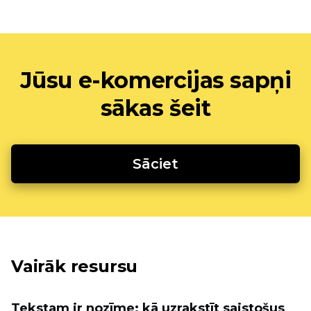
Jūsu e-komercijas sapņi
sākas šeit
Sāciet
Vairāk resursu
Tekstam ir nozīme: kā uzrakstīt saistošus