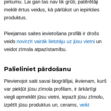
pirkumu. Lai gan tas nav tik grūti, patērētāji
meklē ērtus veidus, kā pārlūkot un iepirkties
produktus.
Pieejamas saites ievietošana profilā ir drošs
veids
novirzīt vairāk lietotāju uz jūsu vietni
un
veidot zīmola atpazīstamību.
Palieliniet pārdošanu
Pievienojot saiti savai biogrāfijai, ikvienam, kurš
var piekļūt jūsu zīmola profilam, ir ārkārtīgi
viegli apmeklēt jūsu vietni, iepazīt jūsu zīmolu,
izpētīt jūsu produktus un, cerams,
veikt