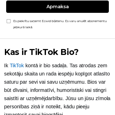
Apmaksa
Es piekrītu saņemt Ecwid biļetenu. Es varu anulēt abonementu
jebkurā laikā.
Kas ir TikTok Bio?
Ik
TikTok
kontā ir bio sadaļa. Tas atrodas zem
sekotāju skaita un rada iespēju kopīgot atlasīto
saturu par sevi vai savu uzņēmumu. Bios var
būt dīvaini, informatīvi, humoristiski vai stingri
saistīti ar uzņēmējdarbību.
Jūsu un jūsu zīmola
personības ziņā ir noteikt, kādu pieeju
izmantosit savai biogrāfijai.