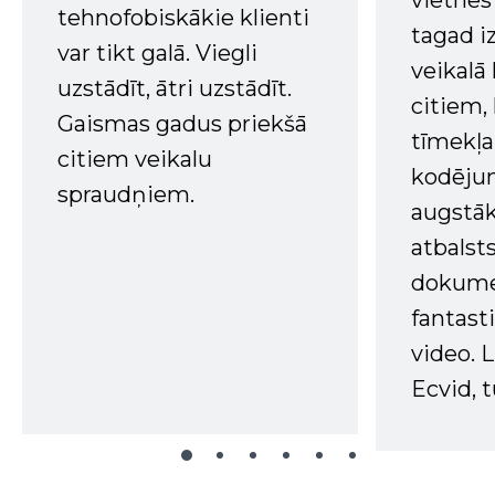
vietnes
tehnofobiskākie klienti
tagad i
var tikt galā. Viegli
veikalā
uzstādīt, ātri uzstādīt.
citiem
Gaismas gadus priekšā
tīmekļa 
citiem veikalu
kodējum
spraudņiem.
augstā
atbalsts
dokume
fantast
video. L
Ecvid, t