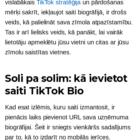
vislabākais
TikTok stratēģija
un pārdošanas
mērķi sakrīt, iekļaujot saiti biogrāfijā, ir drošs
veids, kā palielināt sava zīmola atpazīstamību.
Tas ir arī lielisks veids, kā panākt, lai vairāk
lietotāju apmeklētu jūsu vietni un citas ar jūsu
zīmolu saistītas vietnes.
Soli pa solim: kā ievietot
saiti TikTok Bio
Kad esat izlēmis, kuru saiti izmantosit, ir
pienācis laiks pievienot URL sava uzņēmuma
biogrāfijai. Šeit ir sniegts vienkāršs sadalījums
par to, kā to izdarīt no mobilās ierīces.