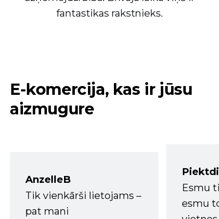
fantastikas rakstnieks.
E-komercija, kas ir jūsu
aizmugure
Piektd
AnzelleB
Esmu ti
Tik vienkārši lietojams –
esmu to
pat mani