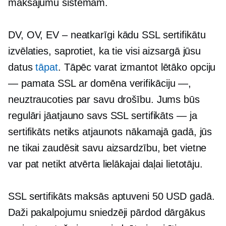
maksājumu sistēmām.
DV, OV, EV
– neatkarīgi
kādu SSL sertifikātu
izvēlaties, saprotiet, ka tie visi aizsargā jūsu
datus
tāpat
. Tāpēc varat izmantot lētāko opciju
— pamata SSL ar domēna verifikāciju —,
neuztraucoties par savu drošību. Jums būs
regulāri jāatjauno savs SSL sertifikāts — ja
sertifikāts netiks atjaunots nākamajā gadā, jūs
ne tikai zaudēsit savu aizsardzību, bet vietne
var pat netikt atvērta lielākajai daļai lietotāju.
SSL sertifikāts maksās aptuveni 50 USD gadā.
Daži pakalpojumu sniedzēji pārdod dārgākus