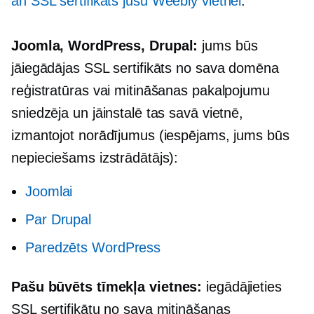
a
n
SSL sertifikāts jūsu Weebly vietnei
.
Joomla, WordPress, Drupal:
jums būs
jāiegādājas SSL sertifikāts no sava domēna
reģistratūras vai mitināšanas pakalpojumu
sniedzēja un jāinstalē tas savā vietnē,
izmantojot norādījumus (iespējams, jums būs
nepieciešams izstrādātājs):
Joomlai
Par Drupal
Paredzēts WordPress
Pašu būvēts
tīmekļa vietnes:
iegādājieties
SSL sertifikātu no sava mitināšanas