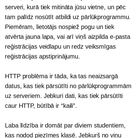
serveri, kurā tiek mitināta jūsu vietne, un pēc
tam palīdz nosūtīt atbildi uz pārlūkprogrammu.
Piemēram, lietotājs nospiež pogu un tiek
atvērta jauna lapa, vai arī viņš aizpilda e-pasta
reģistrācijas veidlapu un redz veiksmīgas
reģistrācijas apstiprinājumu.
HTTP problēma ir tāda, ka tas neaizsargā
datus, kas tiek pārsūtīti no pārlūkprogrammām
uz serveriem. Jebkuri dati, kas tiek pārsūtīti
caur HTTP, būtībā ir “kaili”.
Laba līdzība ir domāt par diviem studentiem,
kas nodod piezīmes klasē. Jebkurš no viņu