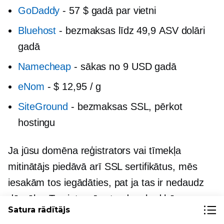
GoDaddy
-
57 $ gadā par vietni
Bluehost
-
bezmaksas līdz 49,9 ASV dolāri
gadā
Namecheap
-
sākas no 9 USD gadā
eNom
-
$ 12,95 / g
SiteGround
-
bezmaksas SSL, pērkot
hostingu
Ja jūsu domēna reģistrators vai tīmekļa
mitinātājs piedāvā arī SSL sertifikātus, mēs
iesakām tos iegādāties, pat ja tas ir nedaudz
dārgāks. Tas ietaupīs stundas, kad būs
Satura rādītājs
jāinstalē sertifikāts un jāpārslēdzas uz HTTPS.