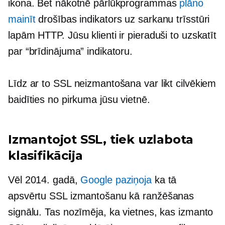
ikona. Bet nākotnē pārlūkprogrammas
plāno
mainīt
drošības indikators uz sarkanu trīsstūri
lapām HTTP. Jūsu klienti ir pieraduši to uzskatīt
par “brīdinājuma” indikatoru.
Līdz ar to SSL neizmantošana var likt cilvēkiem
baidīties no pirkuma jūsu vietnē.
Izmantojot SSL, tiek uzlabota
klasifikācija
Vēl 2014. gadā,
Google paziņoja
ka tā
apsvērtu SSL izmantošanu kā ranžēšanas
signālu. Tas nozīmēja, ka vietnes, kas izmanto