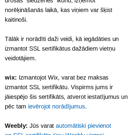
drošās “slēdzenes” ikonu, izņemot
norēķināšanās laikā, kas viņiem var šķist
kaitinoši.
Tālāk ir norādīti daži veidi, kā iegādāties un
izmantot SSL sertifikātus dažādiem vietņu
veidotājiem.
wix:
Izmantojot Wix, varat bez maksas
izmantot SSL sertifikātu. Vispirms jums ir
jāiespējo šis sertifikāts, atverot iestatījumus un
pēc tam
ievērojot norādījumus
.
Weebly:
Jūs varat
automātiski pievienot