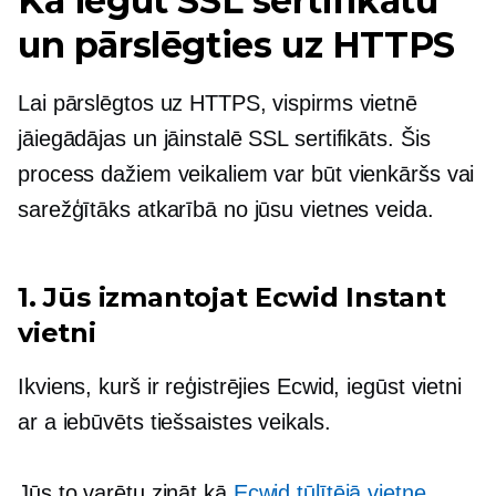
Kā iegūt SSL sertifikātu
un pārslēgties uz HTTPS
Lai pārslēgtos uz HTTPS, vispirms vietnē
jāiegādājas un jāinstalē SSL sertifikāts. Šis
process dažiem veikaliem var būt vienkāršs vai
sarežģītāks atkarībā no jūsu vietnes veida.
1. Jūs izmantojat Ecwid Instant
vietni
Ikviens, kurš ir reģistrējies Ecwid, iegūst vietni
ar a
iebūvēts
tiešsaistes veikals.
Jūs to varētu zināt kā
Ecwid tūlītējā vietne
.