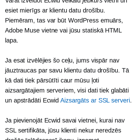
Varat izveidot Ecwid veikalu
jebkurš
vietni un
esiet mierīgs ar klientu datu drošību.
Piemēram, tas var būt WordPress emuārs,
Adobe Muse vietne vai jūsu statiskā HTML
lapa.
Ja esat izvēlējies šo ceļu, jums vispār nav
jāuztraucas par savu klientu datu drošību. Tā
kā dati tiek pārsūtīti caur mūsu ļoti
aizsargātajiem serveriem, visi dati tiek glabāti
un apstrādāti Ecwid
Aizsargāts ar SSL
serveri
.
Ja pievienojāt Ecwid savai vietnei, kurai nav
SSL sertifikāta, jūsu klienti nekur neredzēs