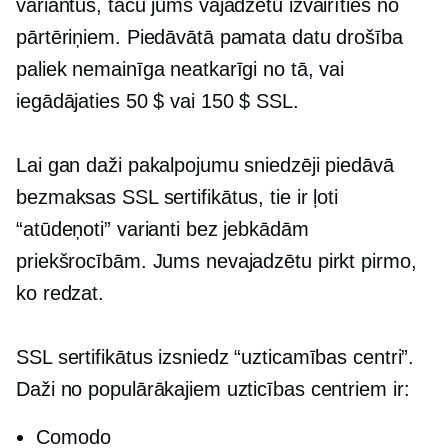
variantus, taču jums vajadzētu izvairīties no
pārtēriņiem. Piedāvātā pamata datu drošība
paliek nemainīga neatkarīgi no tā, vai
iegādājaties 50 $ vai 150 $ SSL.
Lai gan daži pakalpojumu sniedzēji piedāvā
bezmaksas SSL sertifikātus, tie ir ļoti
“atūdeņoti” varianti bez jebkādām
priekšrocībām. Jums nevajadzētu pirkt pirmo,
ko redzat.
SSL sertifikātus izsniedz “uzticamības centri”.
Daži no populārākajiem uzticības centriem ir:
Comodo