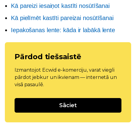
Kā pareizi iesaiņot kastīti nosūtīšanai
Kā pielīmēt kastīti pareizai nosūtīšanai
Iepakošanas lente: kāda ir labākā lente
Pārdod tiešsaistē
Izmantojot Ecwid e-komerciju, varat viegli
pārdot jebkur un ikvienam — internetā un
visā pasaulē.
Sāciet