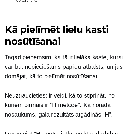
jebkurā laikā.
Kā pielīmēt lielu kasti
nosūtīšanai
Tagad pieņemsim, ka tā ir lielāka kaste, kurai
var būt nepieciešams papildu atbalsts, un jūs
domājat, kā to pielīmēt nosūtīšanai.
Neuztraucieties; ir veidi, kā to stiprināt, no
kuriem pirmais ir “H metode”. Kā norāda
nosaukums, gala rezultāts atgādinās “H”.
Izmantojot “H” metodi, tiks veiktas darbības,