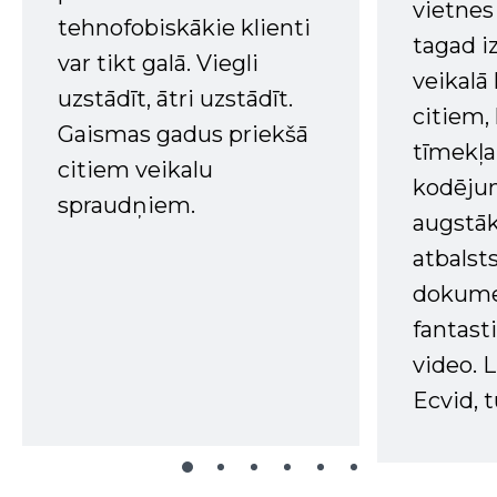
vietnes
tehnofobiskākie klienti
tagad i
var tikt galā. Viegli
veikalā
uzstādīt, ātri uzstādīt.
citiem
Gaismas gadus priekšā
tīmekļa 
citiem veikalu
kodējum
spraudņiem.
augstā
atbalsts
dokume
fantast
video. L
Ecvid, t