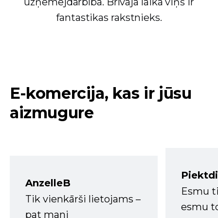
uzņēmējdarbībā. Brīvajā laikā viņš ir
fantastikas rakstnieks.
E-komercija, kas ir jūsu
aizmugure
Piektd
AnzelleB
Esmu ti
Tik vienkārši lietojams –
esmu to
pat mani