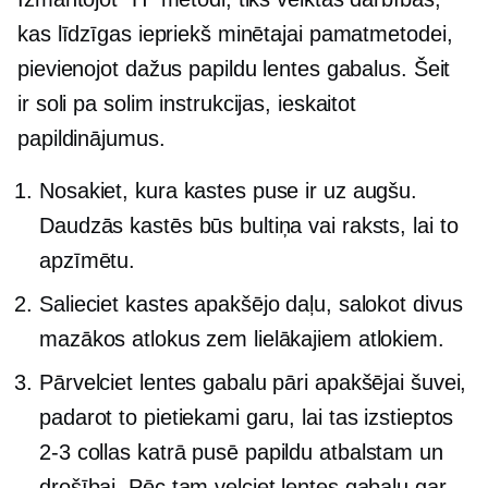
kas līdzīgas iepriekš minētajai pamatmetodei,
pievienojot dažus papildu lentes gabalus. Šeit
ir
soli pa solim
instrukcijas, ieskaitot
papildinājumus.
Nosakiet, kura kastes puse ir uz augšu.
Daudzās kastēs būs bultiņa vai raksts, lai to
apzīmētu.
Salieciet kastes apakšējo daļu, salokot divus
mazākos atlokus zem lielākajiem atlokiem.
Pārvelciet lentes gabalu pāri apakšējai šuvei,
padarot to pietiekami garu, lai tas izstieptos
2-3
collas katrā pusē papildu atbalstam un
drošībai. Pēc tam velciet lentes gabalu gar