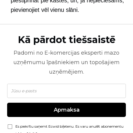
piestiprināt pie kastes, un, ja nepieciešams,
pievienojiet vēl vienu slāni.
Kā pārdot tiešsaistē
Padomi no
E-komercijas
eksperti mazo
uzņēmumu īpašniekiem un topošajiem
uzņēmējiem.
Apmaksa
Es piekrītu saņemt Ecwid biļetenu. Es varu anulēt abonementu