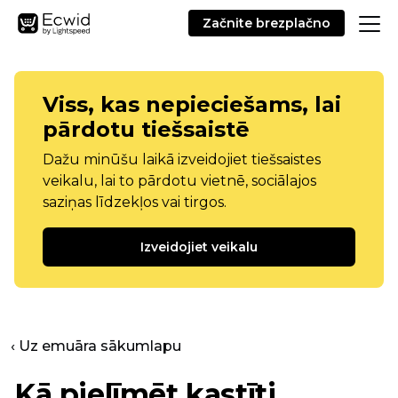
Začnite brezplačno
Viss, kas nepieciešams, lai
pārdotu tiešsaistē
Dažu minūšu laikā izveidojiet tiešsaistes
veikalu, lai to pārdotu vietnē, sociālajos
saziņas līdzekļos vai tirgos.
Izveidojiet veikalu
‹ Uz emuāra sākumlapu
Kā pielīmēt kastīti