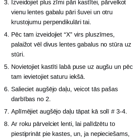
Izveidojiet plus zīmi pāri kastītei, pārvelkot
vienu lentes gabalu pāri šuvei un otru
krustojumu perpendikulāri tai.
Pēc tam izveidojiet “X” virs pluszīmes,
palaižot vēl divus lentes gabalus no stūra uz
stūri.
Novietojiet kastīti
labā puse
uz augšu un pēc
tam ievietojiet saturu iekšā.
Salieciet augšējo daļu, veicot tās pašas
darbības no 2.
Aplīmējiet augšējo daļu tāpat kā solī
# 3-4.
Ar roku pārvelciet lenti, lai palīdzētu to
piestiprināt pie kastes, un, ja nepieciešams,