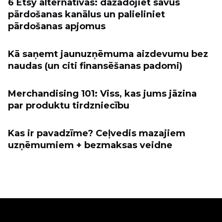
6 Etsy alternatīvas: dažādojiet savus
pārdošanas kanālus un palieliniet
pārdošanas apjomus
Kā saņemt jaunuzņēmuma aizdevumu bez
naudas (un citi finansēšanas padomi)
Merchandising 101: Viss, kas jums jāzina
par produktu tirdzniecību
Kas ir pavadzīme? Ceļvedis mazajiem
uzņēmumiem + bezmaksas veidne