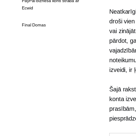
PayPal biznesa konti strādā ar
Ecwid
Neatkarīgi
droši vien
Final Domas
vai zinājā
pārdot, g
vajadzībā
noteikumu
izveidi, ir
Šajā raks
konta izv
prasībām,
piesprādzē