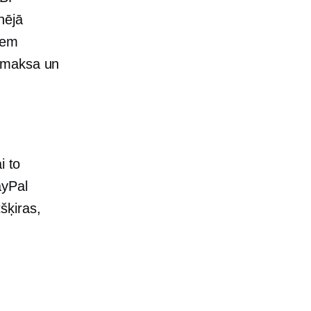
nējā
iem
a maksa un
i to
ayPal
šķiras,