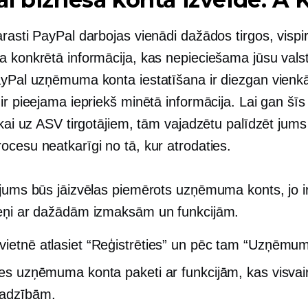
rasti PayPal darbojas vienādi dažādos tirgos, vispi
a konkrētā informācija, kas nepieciešama jūsu valst
ayPal uzņēmuma konta iestatīšana ir diezgan vienkā
ir pieejama iepriekš minētā informācija. Lai gan šī
ikai uz ASV tirgotājiem, tām vajadzētu palīdzēt jum
ocesu neatkarīgi no tā, kur atrodaties.
 jums būs jāizvēlas piemērots uzņēmuma konts, jo i
eņi ar dažādām izmaksām un funkcijām.
vietnē atlasiet “Reģistrēties” un pēc tam “Uzņēmum
ties uzņēmuma konta paketi ar funkcijām, kas visvair
jadzībām.