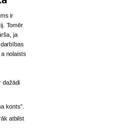
rms ir
ij. Tomēr
rša, ja
s darbības
s a
nolaists
r dažādi
a konts”.
āk atbilst