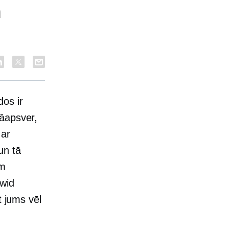
a
os ir
jāapsver,
 ar
un tā
em
cwid
t jums vēl