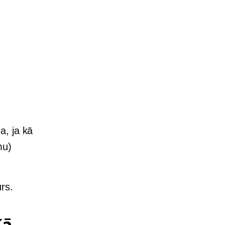
a, ja kā
mu)
rs.
Kā