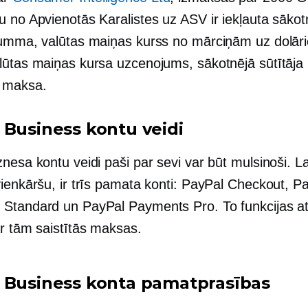
u no Apvienotās Karalistes uz ASV ir iekļauta sākot
summa, valūtas maiņas kurss no mārciņām uz dolār
lūtas maiņas kursa uzcenojums, sākotnējā sūtītāj
 maksa.
 Business kontu veidi
nesa kontu veidi paši par sevi var būt mulsinoši. La
vienkāršu, ir trīs pamata konti: PayPal Checkout, P
Standard un PayPal Payments Pro. To funkcijas at
ar tām saistītās maksas.
 Business konta pamatprasības