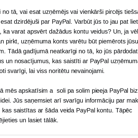
 no tā, vai esat uzņēmējs vai vienkārši pircējs tiešsa
 esat dzirdējuši par PayPal. Varbūt jūs to jau pat liet
t, ka varat apsvērt dažādus kontu veidus? Un, ja vē
an pirkt, uzņēmuma konts varētu būt piemērots jūs
m. Tādā gadījumā neatkarīgi no tā, ko jūs pārdodat,
s un nosacījumus, kas saistīti ar PayPal uzņēmum
 ļoti svarīgi, lai viss noritētu nevainojami.
tā mēs apskatīsim a
soli pa solim
pieeja PayPal bi
eidei. Jūs saņemsiet arī svarīgu informāciju par m
 kas saistītas ar šāda veida PayPal kontu. Tāpēc
jieties un lasiet tālāk.