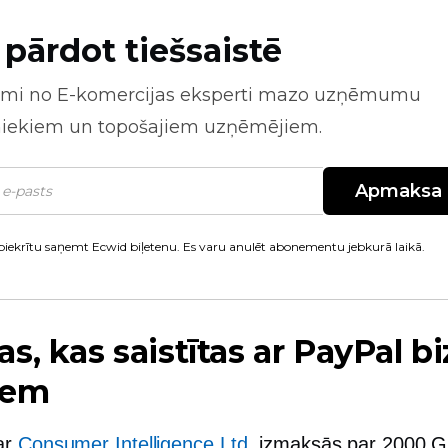
 pārdot tiešsaistē
mi no
E-komercijas
eksperti mazo uzņēmumu
niekiem un topošajiem uzņēmējiem.
Apmaksa
piekrītu saņemt Ecwid biļetenu. Es varu anulēt abonementu jebkurā laikā.
s, kas saistītas ar PayPal b
iem
ar
Consumer Intelligence Ltd
, izmaksās par 2000 