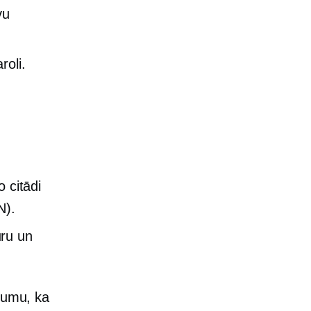
vu
roli.
 citādi
N).
uru un
ojumu, ka