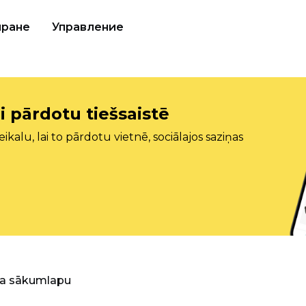
иране
Управление
i pārdotu tiešsaistē
ikalu, lai to pārdotu vietnē, sociālajos saziņas
ra sākumlapu