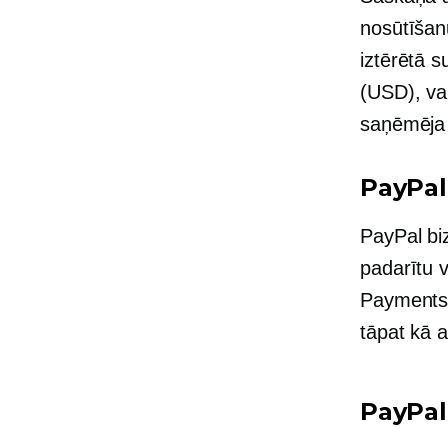
nosūtīšan
iztērētā 
(USD), va
saņēmēja
PayPal
PayPal biz
padarītu 
Payments 
tāpat kā 
PayPal