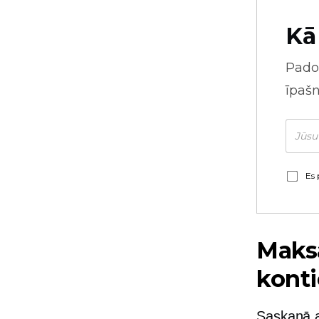
Kā
Pado
īpaš
Es 
Maksa
kont
Saskaņā 