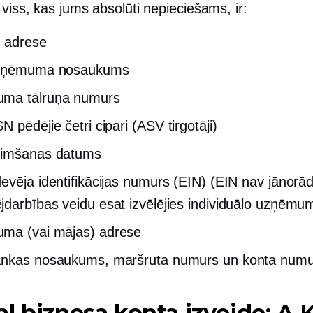
 viss, kas jums absolūti nepieciešams, ir:
 adrese
zņēmuma nosaukums
ma tālruņa numurs
N pēdējie četri cipari
(ASV
tirgotāji)
zimšanas datums
evēja identifikācijas numurs (EIN) (EIN nav jānorād
darbības veidu esat izvēlējies individuālo uzņēmu
ma (vai mājas) adrese
ankas nosaukums, maršruta numurs un konta numu
l biznesa konta izveide: A