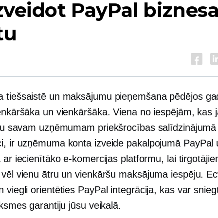
zveidot PayPal biznes
tu
 tiešsaistē un maksājumu pieņemšana pēdējos gad
ienkāršāka un vienkāršāka. Viena no iespējām, kas 
irtu savam uzņēmumam priekšrocības salīdzinājumā
i, ir uzņēmuma konta izveide pakalpojumā PayPal 
 ar iecienītāko e-komercijas platformu, lai tirgotāji
 vēl vienu ātru un vienkāršu maksājuma iespēju. E
an
viegli orientēties
PayPal integrācija, kas var snieg
iksmes garantiju jūsu veikalā.