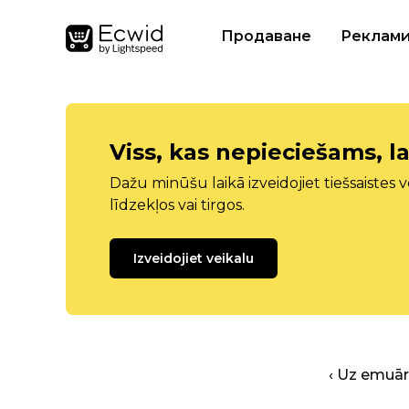
Продаване
Реклам
Viss, kas nepieciešams, la
Dažu minūšu laikā izveidojiet tiešsaistes ve
līdzekļos vai tirgos.
Izveidojiet veikalu
‹ Uz emuā