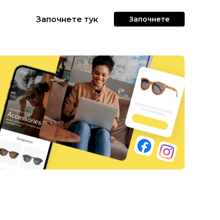
Започнете тук
Започнете