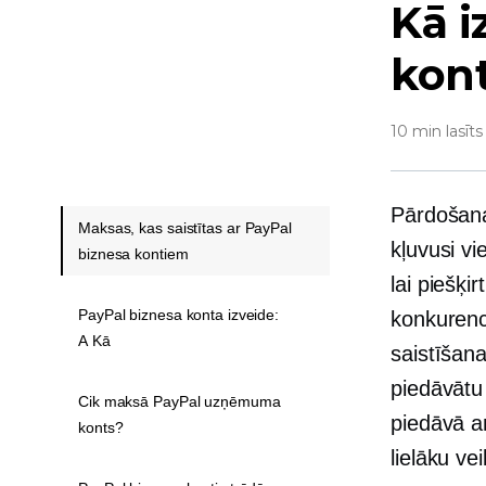
Kā i
kon
10 min lasīts
Pārdošana
Maksas, kas saistītas ar PayPal
kļuvusi v
biznesa kontiem
lai piešķ
PayPal biznesa konta izveide:
konkurenc
A Kā
saistīšana
piedāvātu
Cik maksā PayPal uzņēmuma
piedāvā 
konts?
lielāku ve