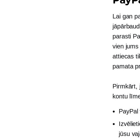
Lai gan pa
jāpārbaud
parasti P
vien jums 
attiecas t
pamata pr
Pirmkārt,
kontu līm
PayPal 
Izvēlie
jūsu va