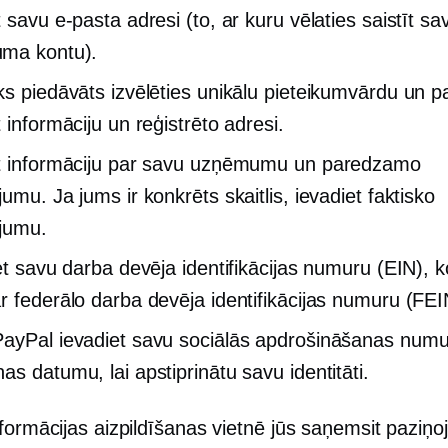
 savu e-pasta adresi (to, ar kuru vēlaties saistīt sa
ma kontu).
ks piedāvāts izvēlēties unikālu pieteikumvārdu un pa
 informāciju un reģistrēto adresi.
t informāciju par savu uzņēmumu un paredzamo
umu. Ja jums ir konkrēts skaitlis, ievadiet faktisko
jumu.
et savu darba devēja identifikācijas numuru (EIN), ko
r federālo darba devēja identifikācijas numuru (FEI
ayPal ievadiet savu sociālās apdrošināšanas num
as datumu, lai apstiprinātu savu identitāti.
formācijas aizpildīšanas vietnē jūs saņemsit paziņ