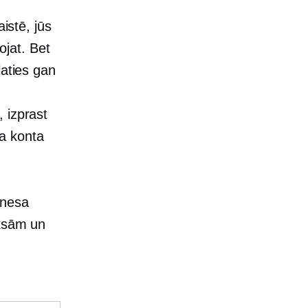
istē, jūs
ojat. Bet
laties gan
u
 izprast
a konta
znesa
aksām un