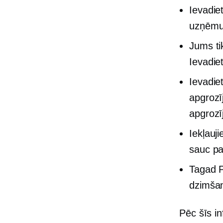
Ievadiet
uzņēmu
Jums ti
Ievadiet
Ievadie
apgrozīj
apgrozī
Iekļauji
sauc pa
Tagad P
dzimšan
Pēc šīs in