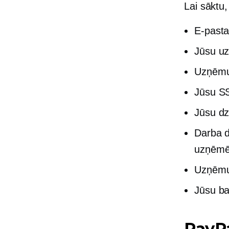
Lai sāktu,
E-pasta
Jūsu u
Uzņēmu
Jūsu SS
Jūsu d
Darba d
uzņēmēj
Uzņēmu
Jūsu b
PayPa