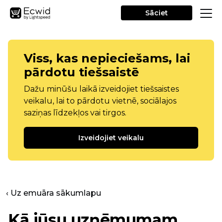
Sāciet
Viss, kas nepieciešams, lai
pārdotu tiešsaistē
Dažu minūšu laikā izveidojiet tiešsaistes
veikalu, lai to pārdotu vietnē, sociālajos
saziņas līdzekļos vai tirgos.
Izveidojiet veikalu
‹ Uz emuāra sākumlapu
Kā jūsu uzņēmumam