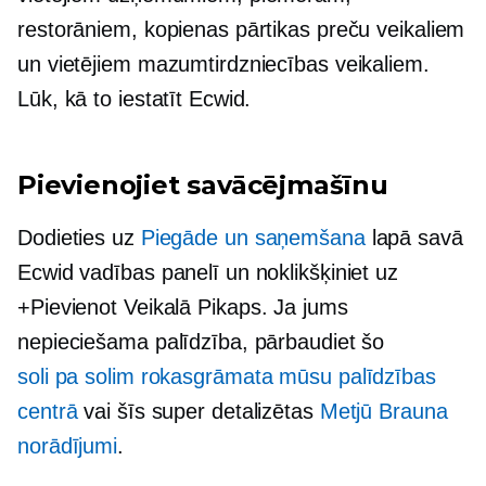
restorāniem, kopienas pārtikas preču veikaliem
un vietējiem mazumtirdzniecības veikaliem.
Lūk, kā to iestatīt Ecwid.
Pievienojiet savācējmašīnu
Dodieties uz
Piegāde un saņemšana
lapā savā
Ecwid vadības panelī un noklikšķiniet uz
+Pievienot
Veikalā
Pikaps. Ja jums
nepieciešama palīdzība, pārbaudiet šo
soli pa solim
rokasgrāmata mūsu palīdzības
centrā
vai šīs super detalizētas
Metjū Brauna
norādījumi
.