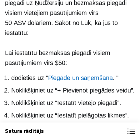
piegādi uz Ņūdžersiju un bezmaksas piegādi
visiem vietējiem pasūtījumiem virs
50 ASV dolāriem.
Sākot no
Lūk, kā jūs to
iestatītu:
Lai iestatītu bezmaksas piegādi visiem
pasūtījumiem virs $50:
dodieties uz "
Piegāde un saņemšana
. "
Noklikšķiniet uz “+ Pievienot piegādes veidu”.
Noklikšķiniet uz “Iestatīt vietējo piegādi”.
Noklikšķiniet uz “Iestatīt pielāgotas likmes”.
Ievadiet piegādes nosaukumu metodei, kas
Satura rādītājs
tiek parādīta klientiem norēķināšanās laikā