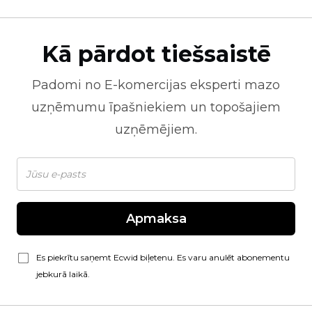
Kā pārdot tiešsaistē
Padomi no
E-komercijas
eksperti mazo
uzņēmumu īpašniekiem un topošajiem
uzņēmējiem.
Apmaksa
Es piekrītu saņemt Ecwid biļetenu. Es varu anulēt abonementu
jebkurā laikā.