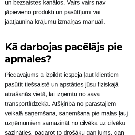
un bezsaistes kanālos. Vairs vairs nav
jāpievieno produkti un pasūtījumi vai
jāatjaunina krājumu izmaiņas manuāli.
Kā darbojas pacēlājs pie
apmales?
Piedāvājums a
izpildīt
iespēja ļaut klientiem
pasūtīt tiešsaistē un apstāties jūsu fiziskajā
atrašanās vietā, lai izņemtu no sava
transportlīdzekļa. Atšķirībā no parastajiem
veikalā
saņemšana, saņemšana pie malas ļauj
uzņēmumiem samazināt
no cilvēka uz cilvēku
sazināties, padarot to drošāku gan jums, gan