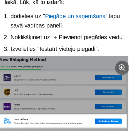
laikā. Lūk, kā to izdarīt:
dodieties uz "
Piegāde un saņemšana
” lapu
savā vadības panelī.
Noklikšķiniet uz “+ Pievienot piegādes veidu”.
Izvēlieties “Iestatīt vietējo piegādi”.