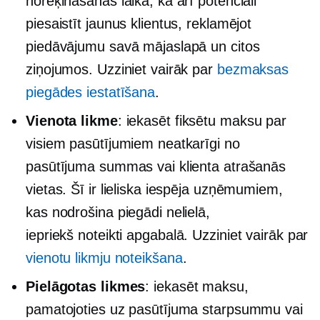
norēķināšanās laikā, kā arī potenciāli
piesaistīt jaunus klientus, reklamējot
piedāvājumu savā mājaslapā un citos
ziņojumos. Uzziniet vairāk par
bezmaksas
piegādes iestatīšana
.
Vienota likme
: iekasēt fiksētu maksu par
visiem pasūtījumiem neatkarīgi no
pasūtījuma summas vai klienta atrašanās
vietas. Šī ir lieliska iespēja uzņēmumiem,
kas nodrošina piegādi nelielā,
iepriekš noteikti
apgabalā. Uzziniet vairāk par
vienotu likmju noteikšana
.
Pielāgotas likmes
: iekasēt maksu,
pamatojoties uz pasūtījuma starpsummu vai