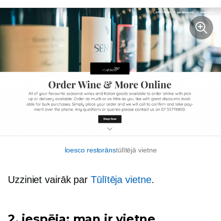
Ioesco restorāns
tūlītējā vietne
Uzziniet vairāk par
Tūlītēja vietne
.
2. iespēja: man ir vietne