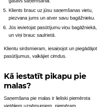
gatavs saņemšanai.
Klients brauc uz jūsu saņemšanas vietu,
piezvana jums un atver savu bagāžnieku.
Jūs ievietojat pasūtījumu viņu bagāžniekā,
un viņi brauc saulrietā.
Klientu sirdsmieram, iesaiņojot un piegādājot
pasūtījumus, valkājiet cimdus.
Kā iestatīt pikapu pie
malas?
Saņemšana pie malas ir lieliski piemērota
vietējiem uzņēmumiem, piemēram,