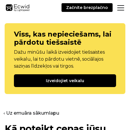
Začnite brezplačno
Viss, kas nepieciešams, lai
pārdotu tiešsaistē
Dažu minūšu laikā izveidojiet tiešsaistes
veikalu, lai to pārdotu vietnē, sociālajos
saziņas līdzekļos vai tirgos.
Izveidojiet veikalu
‹ Uz emuāra sākumlapu
Kā noteikt cenas jūsu