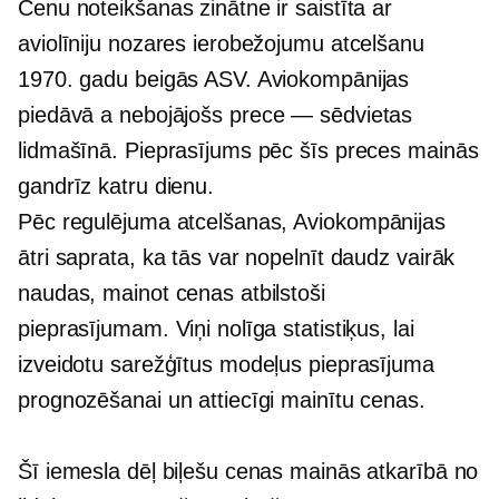
Cenu noteikšanas zinātne ir saistīta ar
aviolīniju nozares ierobežojumu atcelšanu
1970. gadu beigās ASV. Aviokompānijas
piedāvā a
nebojājošs
prece — sēdvietas
lidmašīnā. Pieprasījums pēc šīs preces mainās
gandrīz katru dienu.
Pēc regulējuma atcelšanas,
Aviokompānijas
ātri saprata, ka tās var nopelnīt daudz vairāk
naudas, mainot cenas atbilstoši
pieprasījumam. Viņi nolīga statistiķus, lai
izveidotu sarežģītus modeļus pieprasījuma
prognozēšanai un attiecīgi mainītu cenas.
Šī iemesla dēļ biļešu cenas mainās atkarībā no