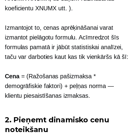
koeficientu XNUMX utt. ).
Izmantojot to, cenas aprēķināšanai varat
izmantot pielāgotu formulu. Acīmredzot šīs
formulas pamatā ir jābūt statistiskai analīzei,
taču var darboties kaut kas tik vienkāršs kā šī:
Сena
= (Ražošanas pašizmaksa *
demogrāfiskie faktori) + peļņas norma —
klientu piesaistīšanas izmaksas.
2. Pieņemt dinamisko cenu
noteikšanu