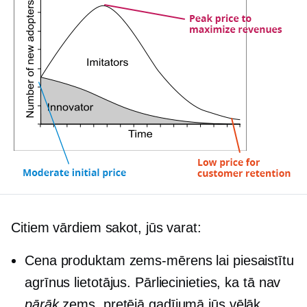
Citiem vārdiem sakot, jūs varat:
Cena produktam
zems-mērens
lai piesaistītu
agrīnus lietotājus. Pārliecinieties, ka tā nav
pārāk
zems, pretējā gadījumā jūs vēlāk