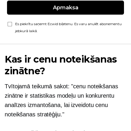
Apmaksa
Es piekrītu saņemt Ecwid biļetenu. Es varu anulēt abonementu
jebkurā laikā.
Kas ir cenu noteikšanas
zinātne?
Tvītojamā teikumā sakot: "cenu noteikšanas
zinātne ir statistikas modeļu un konkurentu
analīzes izmantošana, lai izveidotu cenu
noteikšanas stratēģiju."