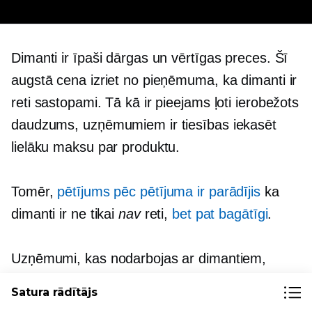
Dimanti ir īpaši dārgas un vērtīgas preces. Šī
augstā cena izriet no pieņēmuma, ka dimanti ir
reti sastopami. Tā kā ir pieejams ļoti ierobežots
daudzums, uzņēmumiem ir tiesības iekasēt
lielāku maksu par produktu.
Tomēr,
pētījums pēc pētījuma ir parādījis
ka
dimanti ir ne tikai
nav
reti,
bet pat bagātīgi
.
Uzņēmumi, kas nodarbojas ar dimantiem,
piemēram, De Beers, spēj iegūt labāko dolāru
Satura rādītājs
par saviem produktiem, radot mākslīgu