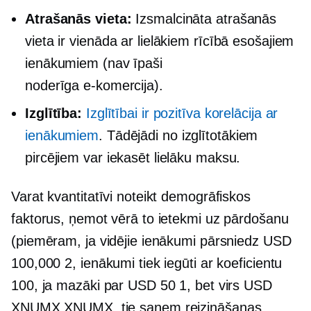
Atrašanās vieta:
Izsmalcināta atrašanās
vieta ir vienāda ar lielākiem rīcībā esošajiem
ienākumiem (nav īpaši
noderīga
e-komercija).
Izglītība:
Izglītībai ir pozitīva korelācija ar
ienākumiem
. Tādējādi no izglītotākiem
pircējiem var iekasēt lielāku maksu.
Varat kvantitatīvi noteikt demogrāfiskos
faktorus, ņemot vērā to ietekmi uz pārdošanu
(piemēram, ja vidējie ienākumi pārsniedz USD
100,000 2, ienākumi tiek iegūti ar koeficientu
100, ja mazāki par USD 50 1, bet virs USD
XNUMX XNUMX, tie saņem reizināšanas