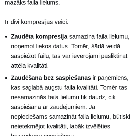
mazāks faila lielums.
Ir divi kompresijas veidi:
Zaudēta kompresija
samazina faila lielumu,
noņemot liekos datus. Tomēr, šādā veidā
saspiežot failu, tas var ievērojami pasliktināt
attēla kvalitāti.
Zaudēšana bez saspiešanas
ir paņēmiens,
kas saglabā augstu faila kvalitāti. Tomēr tas
nesamazinās faila lielumu tik daudz, cik
saspiešana ar zaudējumiem. Ja
nepieciešams samazināt faila lielumu, būtiski
neietekmējot kvalitāti, labāk izvēlēties
bezzudumu saspiešanu.