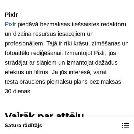
Pixlr
Pixlr
piedāvā bezmaksas tiešsaistes redaktoru
un dizaina resursus iesācējiem un
profesionāļiem. Tajā ir rīki krāsu, zīmēšanas un
fotoattēlu rediģēšanai. Izmantojot Pixlr, jūs
strādājat ar slāņiem un izmantojat dažādus
efektus un filtrus. Ja jūs interesē, varat
testa brauciens
piemaksu plāns bez maksas
30 dienas.
Vairāk par attēlu
optimizāciju
Satura rādītājs