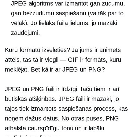
JPEG algoritms var izmantot gan zudumu,
gan bezzudumu saspiešanu (vairāk par to
vēlāk). Jo lielāks faila lielums, jo mazāki
zaudējumi.
Kuru formātu izvēlēties? Ja jums ir animēts
attēls, tas tā ir
viegli — GIF
ir formāts, kuru
meklējat. Bet kā ir ar JPEG un PNG?
JPEG un PNG faili ir līdzīgi, taču tiem ir arī
būtiskas atšķirības. JPEG faili ir mazāki, jo
tajos tiek izmantots saspiešanas process, kas
noņem dažus datus. No otras puses, PNG
atbalsta caurspīdīgu fonu un ir labāki