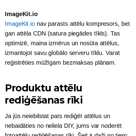
ImageKit.io
ImageKit.io
nav parasts attēlu kompresors, bet
gan attēla CDN (satura piegādes tīkls). Tas
optimizē, maina izmērus un nosūta attēlus,
izmantojot savu globālo serveru tīklu. Varat
reģistrēties mūžīgam bezmaksas plānam.
Produktu attēlu
rediģēšanas rīki
Ja jūs neiebilstat pats rediģēt attēlus un
nebaidāties no neliela DIY, jums var noderēt
fotoattēlu rediģēšanas rīki. Šeit ir daži no tiem: