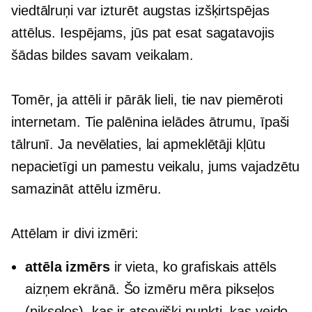
viedtālruņi var izturēt
augstas izšķirtspējas
attēlus. Iespējams, jūs pat esat sagatavojis
šādas bildes savam veikalam.
Tomēr, ja attēli ir pārāk lieli, tie nav piemēroti
internetam. Tie palēnina ielādes ātrumu, īpaši
tālrunī. Ja nevēlaties, lai apmeklētāji kļūtu
nepacietīgi un pamestu veikalu, jums vajadzētu
samazināt attēlu izmēru.
Attēlam ir divi izmēri:
attēla izmērs
ir vieta, ko grafiskais attēls
aizņem ekrānā. Šo izmēru mēra pikseļos
(pikseļos), kas ir atsevišķi punkti, kas veido