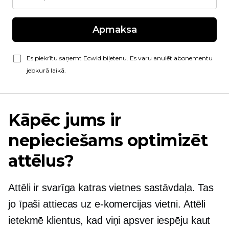
Apmaksa
Es piekrītu saņemt Ecwid biļetenu. Es varu anulēt abonementu
jebkurā laikā.
Kāpēc jums ir
nepieciešams optimizēt
attēlus?
Attēli ir svarīga katras vietnes sastāvdaļa. Tas
jo īpaši attiecas uz e-komercijas vietni. Attēli
ietekmē klientus, kad viņi apsver iespēju kaut