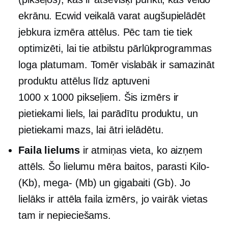
ekrānu. Ecwid veikalā varat augšupielādēt
jebkura izmēra attēlus. Pēc tam tie tiek
optimizēti, lai tie atbilstu pārlūkprogrammas
loga platumam. Tomēr vislabāk ir samazināt
produktu attēlus līdz aptuveni
1000 x 1000 pikseļiem. Šis izmērs ir
pietiekami liels, lai parādītu produktu, un
pietiekami mazs, lai ātri ielādētu.
Faila lielums
ir atmiņas vieta, ko aizņem
attēls. Šo lielumu mēra baitos, parasti
Kilo-
(Kb),
mega-
(Mb) un gigabaiti (Gb). Jo
lielāks ir attēla faila izmērs, jo vairāk vietas
tam ir nepieciešams.