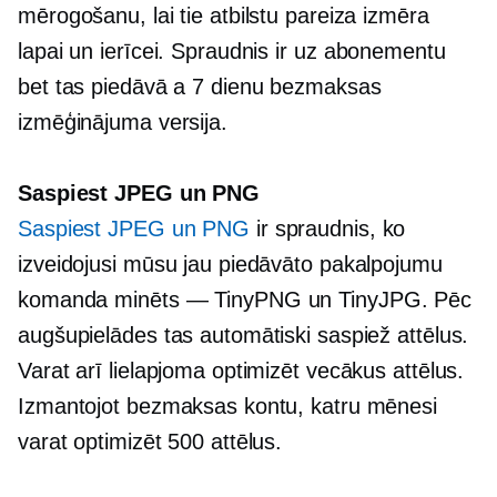
mērogošanu, lai tie atbilstu pareiza izmēra
lapai un ierīcei. Spraudnis ir
uz abonementu
bet tas piedāvā a
7 dienu
bezmaksas
izmēģinājuma versija.
Saspiest JPEG un PNG
Saspiest JPEG un PNG
ir spraudnis, ko
izveidojusi mūsu jau piedāvāto pakalpojumu
komanda
minēts — TinyPNG
un TinyJPG. Pēc
augšupielādes tas automātiski saspiež attēlus.
Varat arī lielapjoma optimizēt vecākus attēlus.
Izmantojot bezmaksas kontu, katru mēnesi
varat optimizēt 500 attēlus.