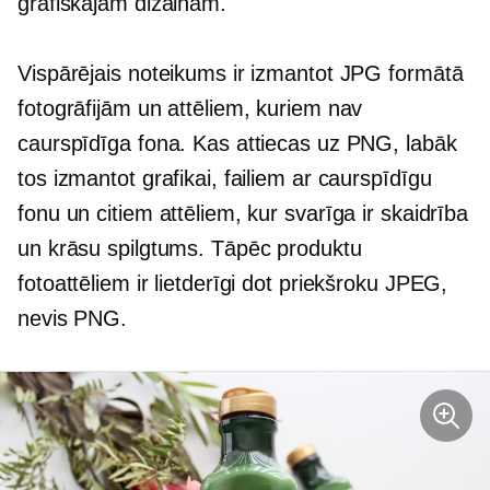
grafiskajam dizainam.
Vispārējais noteikums ir izmantot JPG formātā
fotogrāfijām un attēliem, kuriem nav
caurspīdīga fona. Kas attiecas uz PNG, labāk
tos izmantot grafikai, failiem ar caurspīdīgu
fonu un citiem attēliem, kur svarīga ir skaidrība
un krāsu spilgtums. Tāpēc produktu
fotoattēliem ir lietderīgi dot priekšroku JPEG,
nevis PNG.