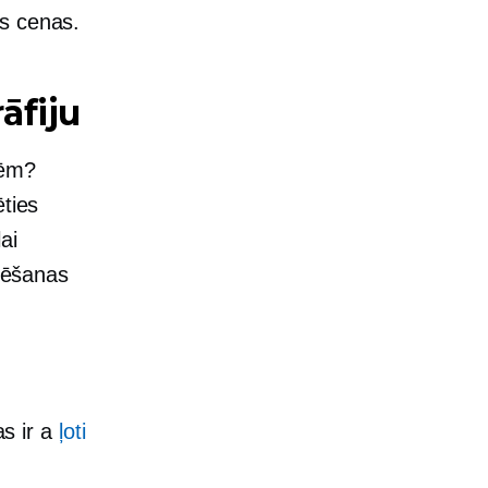
as cenas.
āfiju
mēm?
ēties
ai
afēšanas
as ir a
ļoti