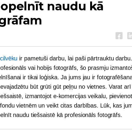
nopelnīt naudu kā
ogrāfam
cilvēku
ir pametuši darbu, lai paši pārtrauktu darbu
rofesionāls vai hobijs fotogrāfs, šo prasmju izmant
nīšanai ir tikai loģiska. Ja jums jau ir fotografēšan
vajadzētu būt grūti gūt peļņu no vietnes. Varat arī
iešsaistē, izmantojot e-komercijas veikalu, pievienot
 fondu vietnēm un veikt citas darbības. Lūk, kas jum
pelnīt naudu tiešsaistē kā profesionāls fotogrāfs.