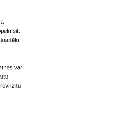
ma
pelnīsit.
toattēlu
ietnes var
arat
novirzītu