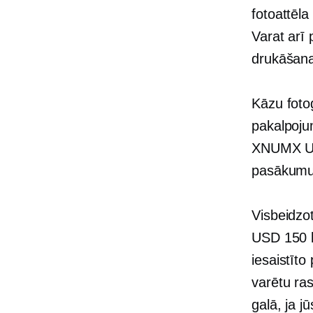
fotoattēl
Varat arī
drukāšana
Kāzu foto
pakalpojum
XNUMX USD
pasākumu 
Visbeidzot
USD 150 l
iesaistīto
varētu ras
galā, ja j