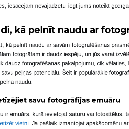
s, iesācējam nevajadzētu liegt jums noteikt godīg
idi, kā pelnīt naudu ar fotogr
āt, kā pelnīt naudu ar savām fotografēšanas pras
lam fotogrāfam ir daudz iespēju, un jūs varat izvēl
ik daudz fotografēšanas pakalpojumu, cik vēlaties, l
u savu peļņas potenciālu. Šeit ir populārākie fotogr
 pelna naudu.
etizējiet savu fotogrāfijas emuāru
u ir emuārs, kurā ievietojat saturu vai fotoattēlus, t
etizēt vietni
. Ja pašlaik izmantojat apakšdomēnu ar