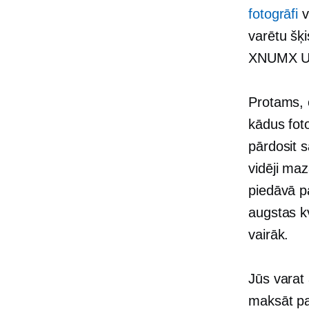
fotogrāfi
v
varētu šķ
XNUMX USD
Protams, c
kādus fot
pārdosit s
vidēji ma
piedāvā pa
augstas kv
vairāk.
Jūs varat 
maksāt pa