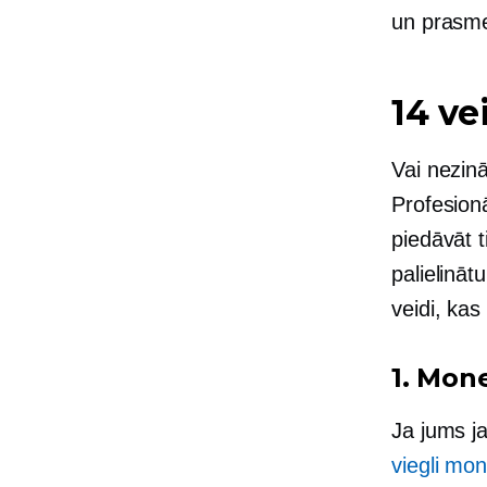
un prasme
14 ve
Vai nezin
Profesionā
piedāvāt t
palielināt
veidi, kas
1. Mon
Ja jums ja
viegli mon