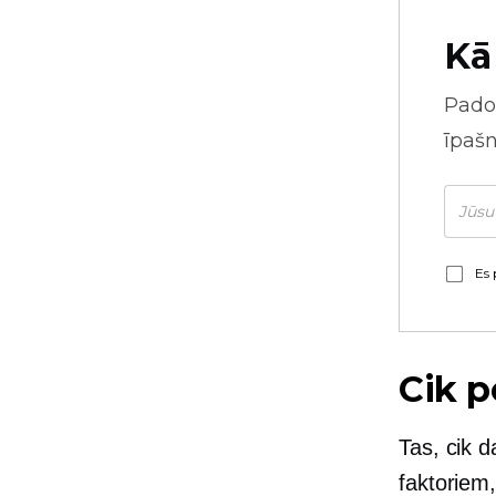
Kā
Pado
īpaš
Es 
Cik p
Tas, cik d
faktoriem,