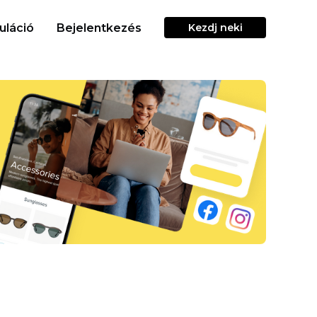
uláció
Bejelentkezés
Kezdj neki