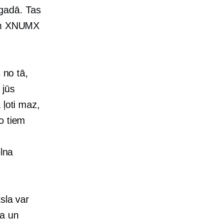
gadā. Tas
zem XNUMX
 no tā,
 jūs
 ļoti maz,
o tiem
elna
sla var
ja un