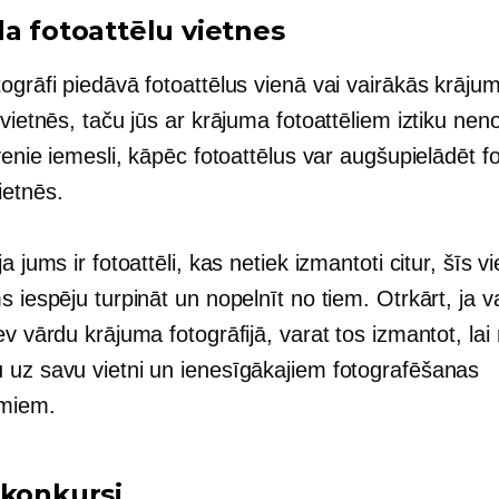
da fotoattēlu vietnes
ogrāfi piedāvā fotoattēlus vienā vai vairākās krāju
 vietnēs, taču jūs ar krājuma fotoattēliem iztiku neno
lvenie iemesli, kāpēc fotoattēlus var augšupielādēt fo
ietnēs.
ja jums ir fotoattēli, kas netiek izmantoti citur, šīs v
s iespēju turpināt un nopelnīt no tiem. Otrkārt, ja v
ev vārdu krājuma fotogrāfijā, varat tos izmantot, lai 
 uz savu vietni un ienesīgākajiem fotografēšanas
umiem.
okonkursi