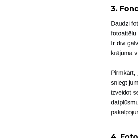
3. Fon
Daudzi fot
fotoattēlu
Ir divi ga
krājuma v
Pirmkārt, 
sniegt jum
izveidot s
datplūsmu
pakalpoj
4. Fot