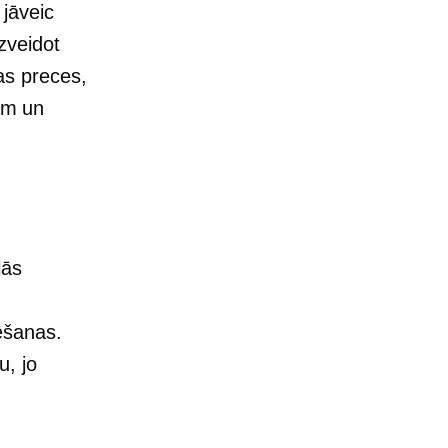
jāveic
zveidot
tas preces,
jām un
lās
ēšanas.
, jo