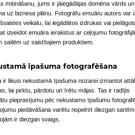
 mitināšanu, jums ir jāiegādājas domēna vārds un 
na uz biznesa plānu. Fotogrāfu emuāru autors var i
iešsaistes veikalu, lai iegādātos izdrukas vai pielāgo
rat izveidot emuāra ierakstus ar ceļojumu fotogrāfi
m saitēm uz saistītajiem produktiem.
ustamā īpašuma fotografēšana
 ir likusi nekustamā īpašuma nozarei izmantot attā
as, lai pirktu, pārdotu un īrētu mājas. Tas ir radījis
ātu pieprasījumu pēc nekustamo īpašumu fotograf
ojumu piedāvāšana varētu nopelnīt diezgan santīmu
rojām ir diezgan svaigs.