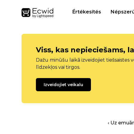
Értékesítés
Népszerű
Viss, kas nepieciešams, la
Dažu minūšu laikā izveidojiet tiešsaistes ve
līdzekļos vai tirgos.
Izveidojiet veikalu
‹ Uz emuā