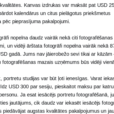
a kvalitātes. Kanvas izdrukas var maksāt pat USD 2
 pārdot kalendārus un citus pielāgotus priekšmetus
 pēc pieprasījuma
pakalpojumi.
grāfi nopelna daudz vairāk nekā citi fotografēšanas
i, un vidēji ārštata fotogrāfi nopelna vairāk nekā 
 gadā. Jums nav jāierobežo sevi tikai ar kāzām
fotografēšanas mazais uzņēmums būs vidēji vien
, portretu studijas var būt ļoti ienesīgas. Varat ieka
īdz USD 300 par sesiju, pieskaitot maksu par katru
 personu. Ja esat iesācējs portretu fotografēšanā, 
ties jautājums, cik daudz var iekasēt iesācējs fotog
ūs piedāvājat
augstas kvalitātes
pakalpojumus un jau 