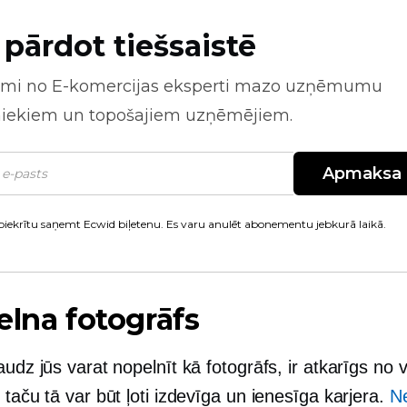
 pārdot tiešsaistē
mi no
E-komercijas
eksperti mazo uzņēmumu
niekiem un topošajiem uzņēmējiem.
Apmaksa
piekrītu saņemt Ecwid biļetenu. Es varu anulēt abonementu jebkurā laikā.
elna fotogrāfs
audz jūs varat nopelnīt kā fotogrāfs, ir atkarīgs no 
 taču tā var būt ļoti izdevīga un ienesīga karjera.
Ne