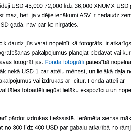
idēji USD 45,000 72,000 līdz 36,000 XNUMX USD 
ist maz, bet, ja vidējie ienākumi ASV ir nedaudz 
 gadā, nav par ko ņirgāties.
ik daudz jūs varat nopelnīt kā fotogrāfs, ir atkarīgs
ografēšanas pakalpojumus plānojat piedāvāt vai kur
avas fotogrāfijas.
Fonda fotogrāfi
patiesībā nopelna
zāk nekā USD 1 par attēlu mēnesī, un lielākā daļa n
kalpojumus vai izdrukas arī citur. Fonda attēli ar
alitātes
fotoattēli iegūst lielāku ekspozīciju un nop
arī pārdot izdrukas tiešsaistē. Ierāmēta sienas māk
t no 300 līdz 400 USD par gabalu atkarībā no rām