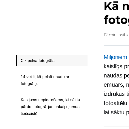
Kā 
fot
12 min lasīts
Miljoniem 
Cik pelna fotogrāfs
kaislīgs p
naudas pel
14 veidi, kā pelnīt naudu ar
fotogrāfiju
emuārs, ne
izdrukas t
Kas jums nepieciešams, lai sāktu
fotoattēlu
pārdot fotogrāfijas pakalpojumus
lai sāktu 
tiešsaistē