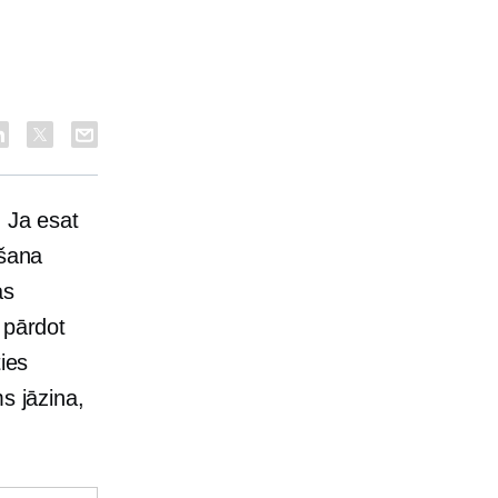
. Ja esat
ošana
as
 pārdot
ies
s jāzina,