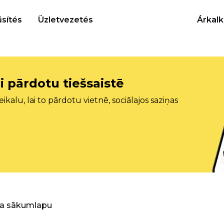
sítés
Üzletvezetés
Árkalk
i pārdotu tiešsaistē
ikalu, lai to pārdotu vietnē, sociālajos saziņas
ra sākumlapu