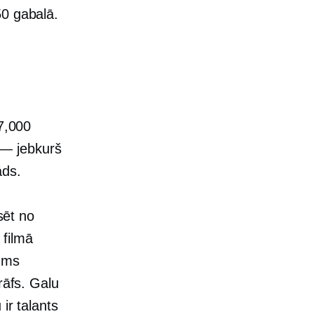
50 gabalā.
87,000
 — jebkurš
āds.
sēt no
 filmā
jums
rāfs. Galu
ir talants