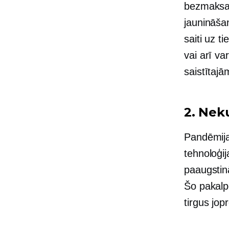
bezmaksas
jaunināša
saiti uz t
vai arī va
saistītajā
2. Nek
Pandēmija
tehnoloģij
paaugstin
Šo pakalp
tirgus jop