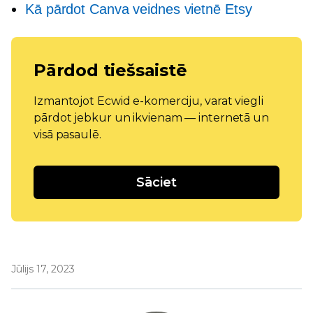
Kā pārdot Canva veidnes vietnē Etsy
Pārdod tiešsaistē
Izmantojot Ecwid e-komerciju, varat viegli
pārdot jebkur un ikvienam — internetā un
visā pasaulē.
Sāciet
Jūlijs 17, 2023