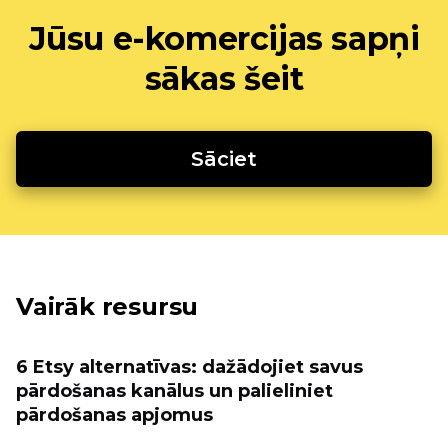
Jūsu e-komercijas sapņi
sākas šeit
Sāciet
Vairāk resursu
6 Etsy alternatīvas: dažādojiet savus
pārdošanas kanālus un palieliniet
pārdošanas apjomus