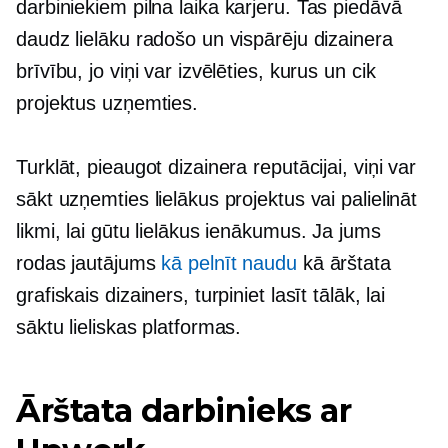
darbiniekiem
pilna laika
karjeru. Tas piedāvā
daudz lielāku radošo un vispārēju dizainera
brīvību, jo viņi var izvēlēties, kurus un cik
projektus uzņemties.
Turklāt, pieaugot dizainera reputācijai, viņi var
sākt uzņemties lielākus projektus vai palielināt
likmi, lai gūtu lielākus ienākumus. Ja jums
rodas jautājums
kā pelnīt naudu
kā ārštata
grafiskais dizainers, turpiniet lasīt tālāk, lai
sāktu lieliskas platformas.
Ārštata darbinieks ar