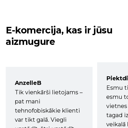
E-komercija, kas ir jūsu
aizmugure
Piektd
AnzelleB
Esmu ti
Tik vienkārši lietojams –
esmu to
pat mani
vietnes
tehnofobiskākie klienti
tagad i
var tikt galā. Viegli
veikalā