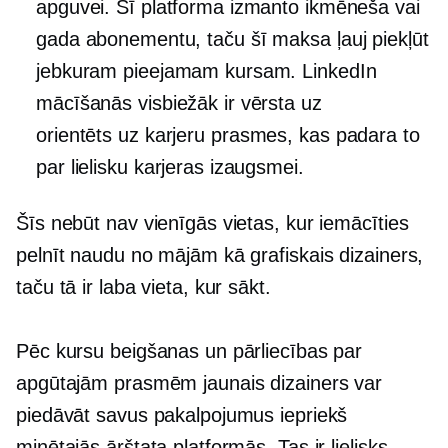
apguvei. Šī platforma izmanto ikmēneša vai
gada abonementu, taču šī maksa ļauj piekļūt
jebkuram pieejamam kursam. LinkedIn
mācīšanās visbiežāk ir vērsta uz
orientēts uz karjeru
prasmes, kas padara to
par lielisku karjeras izaugsmei.
Šīs nebūt nav vienīgās vietas, kur iemācīties
pelnīt naudu no mājām kā grafiskais dizainers,
taču tā ir laba vieta, kur sākt.
Pēc kursu beigšanas un pārliecības par
apgūtajām prasmēm jaunais dizainers var
piedāvāt savus pakalpojumus iepriekš
minētajās ārštata platformās. Tas ir lielisks