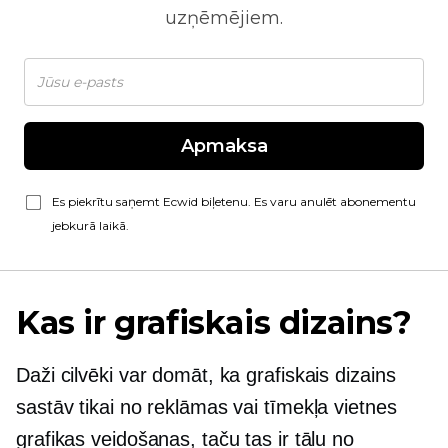
uzņēmējiem.
Apmaksa
Es piekrītu saņemt Ecwid biļetenu. Es varu anulēt abonementu
jebkurā laikā.
Kas ir grafiskais dizains?
Daži cilvēki var domāt, ka grafiskais dizains
sastāv tikai no reklāmas vai tīmekļa vietnes
grafikas veidošanas, taču tas ir tālu no