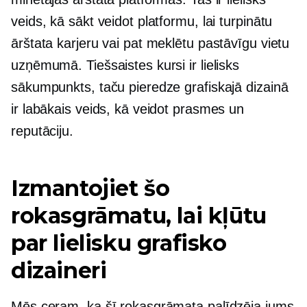
veids, kā sākt veidot platformu, lai turpinātu
ārštata karjeru vai pat meklētu pastāvīgu vietu
uzņēmumā. Tiešsaistes kursi ir lielisks
sākumpunkts, taču pieredze grafiskajā dizainā
ir labākais veids, kā veidot prasmes un
reputāciju.
Izmantojiet šo
rokasgrāmatu, lai kļūtu
par lielisku grafisko
dizaineri
Mēs ceram, ka šī rokasgrāmata palīdzēja jums