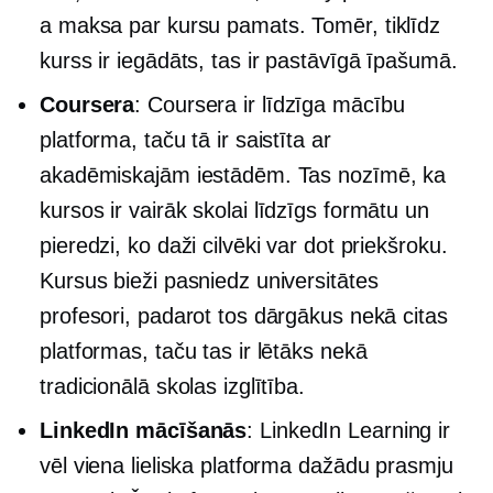
a
maksa par kursu
pamats. Tomēr, tiklīdz
kurss ir iegādāts, tas ir pastāvīgā īpašumā.
Coursera
: Coursera ir līdzīga mācību
platforma, taču tā ir saistīta ar
akadēmiskajām iestādēm. Tas nozīmē, ka
kursos ir vairāk
skolai līdzīgs
formātu un
pieredzi, ko daži cilvēki var dot priekšroku.
Kursus bieži pasniedz universitātes
profesori, padarot tos dārgākus nekā citas
platformas, taču tas ir lētāks nekā
tradicionālā skolas izglītība.
LinkedIn mācīšanās
: LinkedIn Learning ir
vēl viena lieliska platforma dažādu prasmju