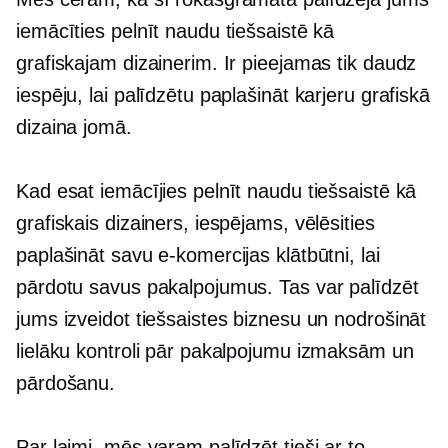
iemācīties pelnīt naudu tiešsaistē kā
grafiskajam dizainerim. Ir pieejamas tik daudz
iespēju, lai palīdzētu paplašināt karjeru grafiskā
dizaina jomā.
Kad esat iemācījies pelnīt naudu tiešsaistē kā
grafiskais dizainers, iespējams, vēlēsities
paplašināt savu e-komercijas klātbūtni, lai
pārdotu savus pakalpojumus. Tas var palīdzēt
jums izveidot tiešsaistes biznesu un nodrošināt
lielāku kontroli pār pakalpojumu izmaksām un
pārdošanu.
Par laimi, mēs varam palīdzēt tieši ar to.