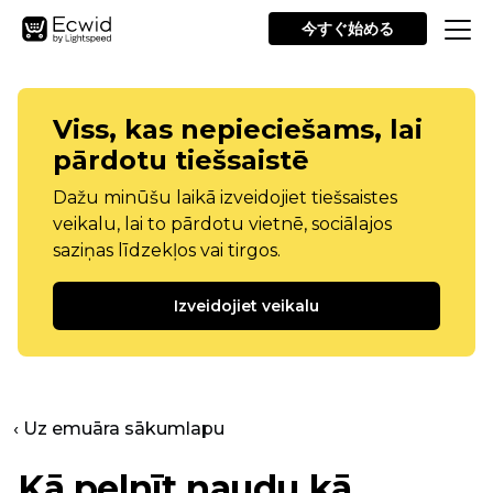
今すぐ始める
Viss, kas nepieciešams, lai
pārdotu tiešsaistē
Dažu minūšu laikā izveidojiet tiešsaistes
veikalu, lai to pārdotu vietnē, sociālajos
saziņas līdzekļos vai tirgos.
Izveidojiet veikalu
‹ Uz emuāra sākumlapu
Kā pelnīt naudu kā