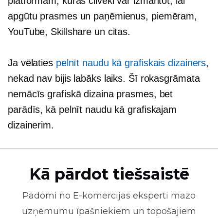
platformām, kuras cilvēki var izmantot, lai
apgūtu prasmes un paņēmienus, piemēram,
YouTube, Skillshare un citas.
Ja vēlaties
pelnīt naudu kā grafiskais dizainers
,
nekad nav bijis labāks laiks. Šī rokasgrāmata
nemācīs grafiskā dizaina prasmes, bet
parādīs, kā pelnīt naudu kā grafiskajam
dizainerim.
Kā pārdot tiešsaistē
Padomi no
E-komercijas
eksperti mazo
uzņēmumu īpašniekiem un topošajiem