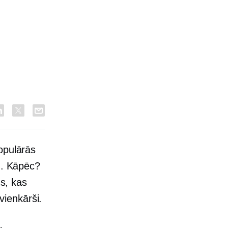
opulārās
m. Kāpēc?
us, kas
 vienkārši.