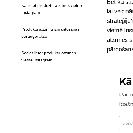
Bet kā sa
Kā lietot produktu atzīmes vietnē
lai veici
Instagram
stratēģij
Produktu atzīmju izmantošanas
vietnē Ins
paraugprakse
atzīmes s
pārdošana
Sāciet lietot produktu atzīmes
vietnē Instagram
Kā
Pado
īpaš