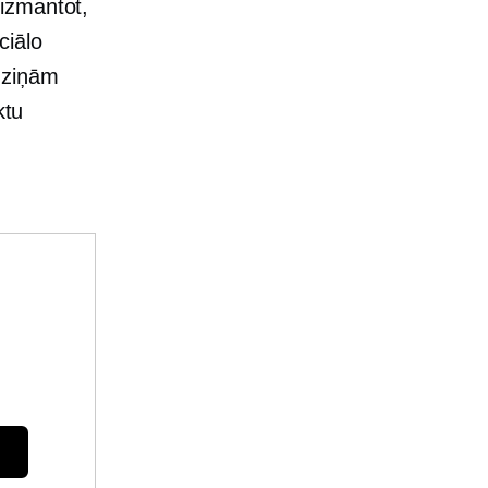
izmantot,
ciālo
 ziņām
ktu