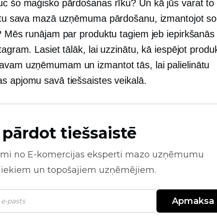
uc šo maģisko pārdošanas rīku? Un kā jūs varat to 
nātu sava mazā uzņēmuma pārdošanu, izmantojot so
u? Mēs runājam par produktu tagiem jeb iepirkšanās
tagram. Lasiet tālāk, lai uzzinātu, kā iespējot produ
avam uzņēmumam un izmantot tās, lai palielinātu
s apjomu savā tiešsaistes veikalā.
 pārdot tiešsaistē
mi no
E-komercijas
eksperti mazo uzņēmumu
niekiem un topošajiem uzņēmējiem.
Apmaksa