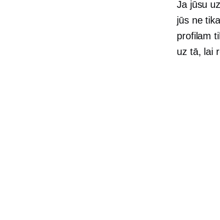
Ja jūsu u
jūs ne tik
profilam t
uz tā, lai