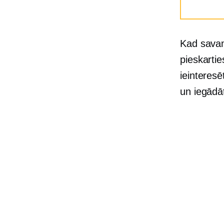
Kad savam 
pieskartie
ieinteresē
un iegād