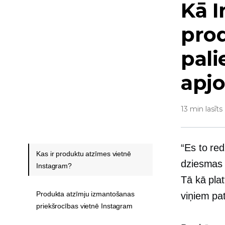
Kā 
prod
pali
apj
13 min lasīts
“Es to re
Kas ir produktu atzīmes vietnē
dziesmas t
Instagram?
Tā kā plat
Produkta atzīmju izmantošanas
viņiem pat
priekšrocības vietnē Instagram