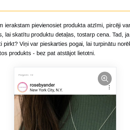
ierakstam pievienosiet produkta atzīmi, pircēji var
s, lai skatītu produktu
detaļas, tostarp
cena. Tad, ja 
ti pirkt? Viņi var pieskarties pogai, lai turpinātu norē
ātos
produkts - bez
pat atstājot lietotni.