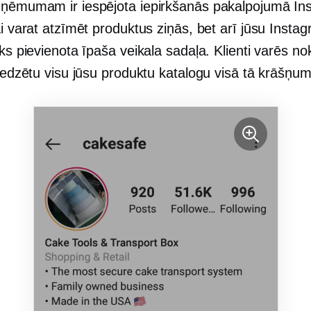
zņēmumam ir iespējota iepirkšanās pakalpojumā In
ai varat atzīmēt produktus ziņās, bet arī jūsu Insta
iks pievienota īpaša veikala sadaļa. Klienti varēs nok
 redzētu visu jūsu produktu katalogu visā tā krāšņu