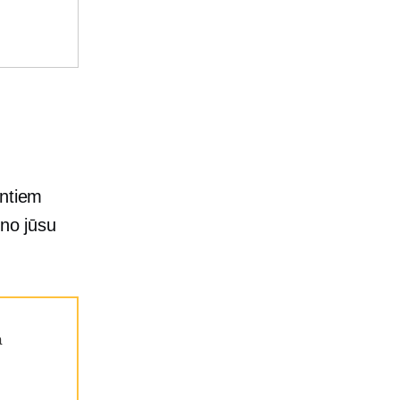
entiem
 no jūsu
a