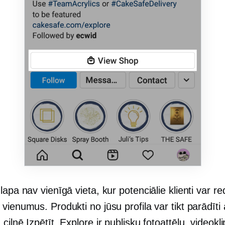
lapa nav vienīgā vieta, kur potenciālie klienti var re
vienumus. Produkti no jūsu profila var tikt parādīti 
cilnē Izpētīt. Explore ir publisku fotoattēlu, videokli