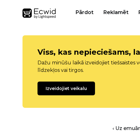
Pārdot
Reklamēt
Viss, kas nepieciešams, la
Dažu minūšu laikā izveidojiet tiešsaistes ve
līdzekļos vai tirgos.
Izveidojiet veikalu
‹ Uz emuā