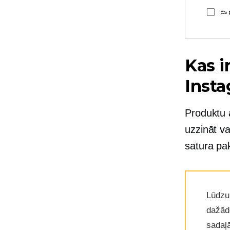
Es 
Kas i
Inst
Produktu 
uzzināt va
satura pa
Lūdzu
dažādo
sadaļ