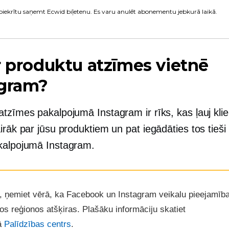
piekrītu saņemt Ecwid biļetenu. Es varu anulēt abonementu jebkurā laikā.
r produktu atzīmes vietnē
agram?
atzīmes pakalpojumā Instagram ir rīks, kas ļauj kli
irāk par jūsu produktiem un pat iegādāties tos tieši
kalpojumā Instagram.
, ņemiet vērā, ka Facebook un Instagram veikalu pieejamīb
s reģionos atšķiras. Plašāku informāciju skatiet
ā
Palīdzības centrs
.