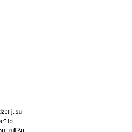
dzēt jūsu
arī to
pu, rullīšu