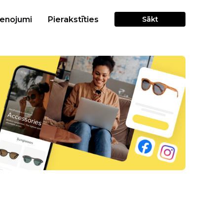
cenojumi
Pierakstīties
Sākt