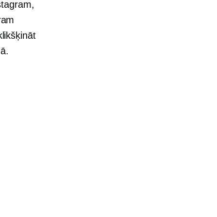
stagram,
gram
likšķināt
mā.