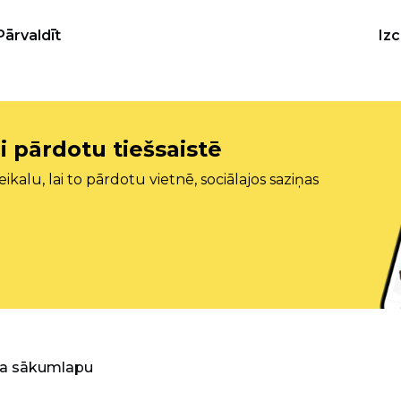
Pārvaldīt
Iz
i pārdotu tiešsaistē
ikalu, lai to pārdotu vietnē, sociālajos saziņas
ra sākumlapu