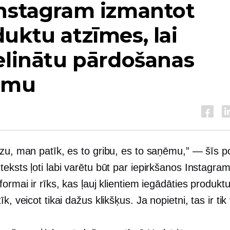
Instagram izmantot
uktu atzīmes, lai
elinātu pārdošanas
omu
dzu, man patīk, es to gribu, es to saņēmu,” — šīs p
eksts ļoti labi varētu būt par iepirkšanos Instagra
formai ir rīks, kas ļauj klientiem iegādāties produkt
īk, veicot tikai dažus klikšķus. Ja nopietni, tas ir tik