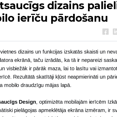
tsaucīgs dizains paliel
lo ierīču pārdošanu
 vietnes dizains un funkcijas izskatās skaisti un nev
atora ekrānā, taču izrādās, ka tā ir nepareizi sask
n visbiežāk ir pārāk maza, lai to lasītu vai izmanto
erīcē. Rezultātā skatītāji kļūst neapmierināti un pāri
ta
mobilo draudzīgu
mājas lapā.
saucīgs Design
,
optimizēta mobilajām ierīcēm
Izkā
ātiski pielāgojas apmeklētāja ekrāna izmēram, ir sv