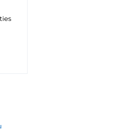
ties
u