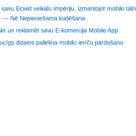
t savu Ecwid veikalu impēriju, izmantojot mobilo tālr
ne — Nē
Nepieciešama kodēšana
kt un reklamēt savu
E-komercija
Mobile App
ucīgs dizains palielina mobilo ierīču pārdošanu