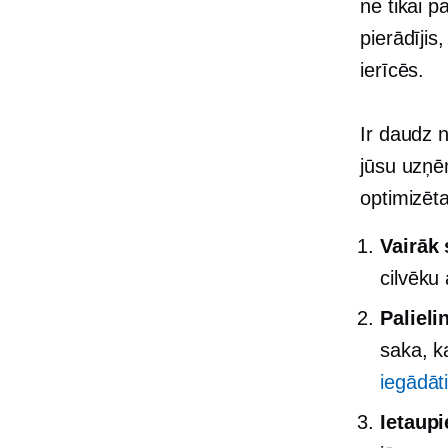
ne tikai p
pierādījis
ierīcēs.
Ir daudz 
jūsu uzņē
optimizēta
Vairāk
cilvēku 
Paliel
saka, k
iegādāt
Ietaupi