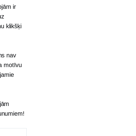
ojām ir
uz
u klikšķi
ins nav
a motīvu
jamie
ajām
jaunumiem!