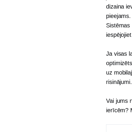
dizaina ie
pieejams.
Sistēmas i
iespējojie
Ja visas l
optimizēt
uz mobila
risinājumi.
Vai jums n
ierīcēm? M