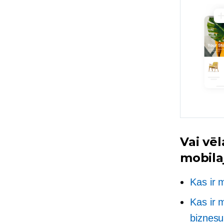
Vai vē
mobilaj
Kas ir 
Kas ir 
biznes