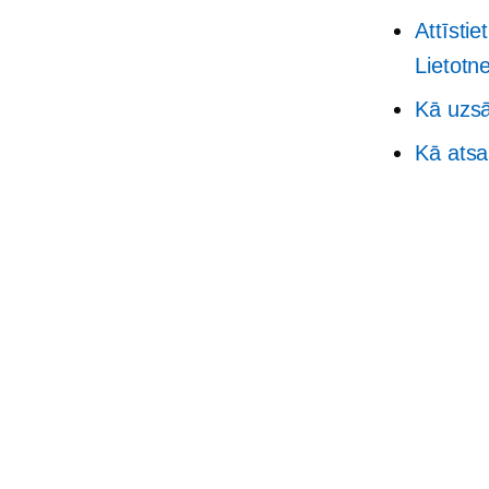
Attīstie
Lietot
Kā uzsā
Kā atsa