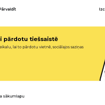
Pārvaldīt
Iz
i pārdotu tiešsaistē
ikalu, lai to pārdotu vietnē, sociālajos saziņas
ra sākumlapu