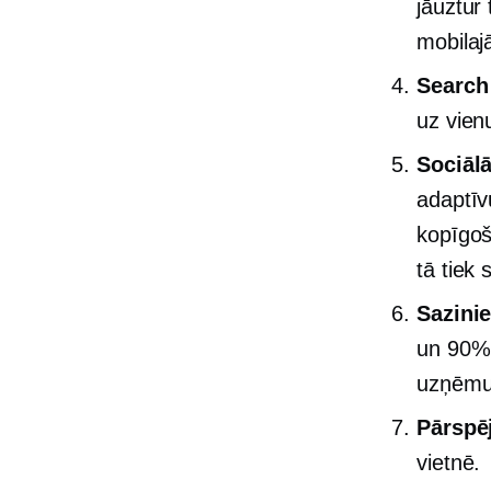
jāuztur 
mobilaj
Search
uz vien
Sociāl
adaptīv
kopīgoša
tā tiek 
Sazinie
un 90% 
uzņēm
Pārspē
vietnē.