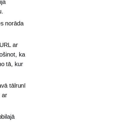
ija
u.
es norāda
u URL ar
ošinot, ka
no tā, kur
vā tālrunī
 ar
bilajā