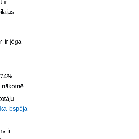
 ir
ilajās
 ir jēga
74%
ē nākotnē.
totāju
āka iespēja
ms ir