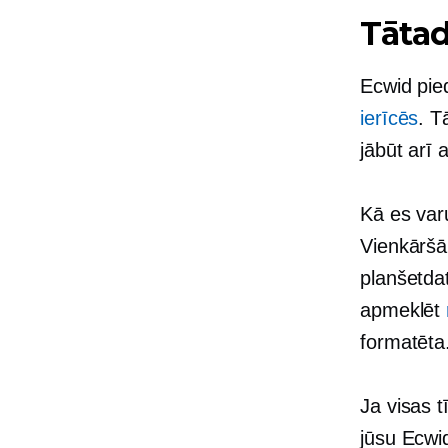
Tātad
Ecwid pie
ierīcēs
. T
jābūt arī 
Kā es var
Vienkāršāk
planšetdat
apmeklēt
formatēta
Ja visas t
jūsu Ecwid