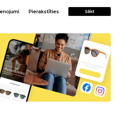
cenojumi
Pierakstīties
Sākt