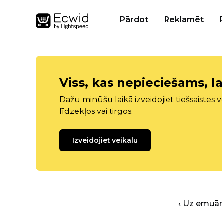
Pārdot
Reklamēt
Viss, kas nepieciešams, la
Dažu minūšu laikā izveidojiet tiešsaistes ve
līdzekļos vai tirgos.
Izveidojiet veikalu
‹ Uz emuā