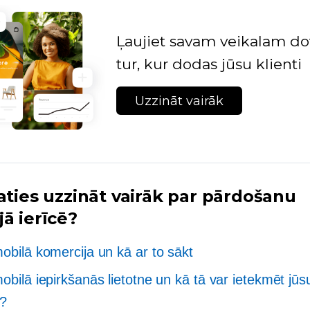
Ļaujiet savam veikalam do
tur, kur dodas jūsu klienti
Uzzināt vairāk
laties uzzināt vairāk par pārdošanu
ā ierīcē?
mobilā komercija un kā ar to sākt
mobilā iepirkšanās lietotne un kā tā var ietekmēt jūs
u?