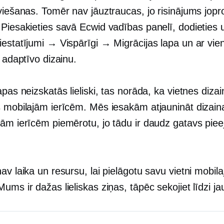
viešanas. Tomēr nav jāuztraucas, jo risinājums jopr
 Piesakieties savā Ecwid vadības panelī, dodieties 
estatījumi → Vispārīgi → Migrācijas lapa un ar vien
t adaptīvo dizainu.
apas neizskatās lieliski, tas norāda, ka vietnes diza
s mobilajām ierīcēm. Mēs iesakām atjaunināt dizain
jām ierīcēm piemērotu, jo tādu ir daudz
gatavs
piee
av laika un resursu, lai pielāgotu savu vietni mobil
ums ir dažas lieliskas ziņas, tāpēc sekojiet līdzi 