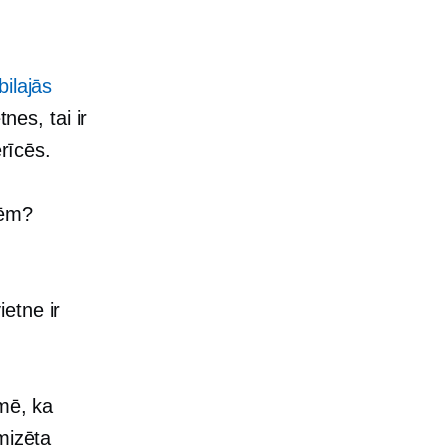
bilajās
nes, tai ir
erīcēs.
cēm?
ietne ir
īmē, ka
mizēta