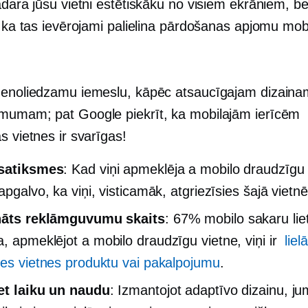
adara jūsu vietni estētiskāku no visiem ekrāniem, bet
, ka tas ievērojami palielina pārdošanas apjomu mob
nenoliedzamu iemeslu, kāpēc atsaucīgajam dizainam
mumam; pat Google piekrīt, ka mobilajām ierīcēm
s vietnes ir svarīgas!
 satiksmes
: Kad viņi apmeklēja a
mobilo draudzīgu
apgalvo, ka viņi, visticamāk, atgriezīsies šajā vietn
ināts reklāmguvumu skaits
: 67% mobilo sakaru lie
a, apmeklējot a
mobilo draudzīgu
vietne, viņi ir
liel
ies vietnes produktu vai pakalpojumu
.
et laiku un naudu
: Izmantojot adaptīvo dizainu, ju