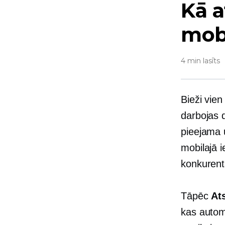
Kā a
mobi
4 min lasīts
Bieži vien
darbojas d
pieejama u
mobilajā i
konkuren
Tāpēc
At
kas autom