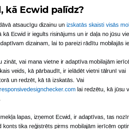
, kā Ecwid palīdz?
dāvā atsaucīgu dizainu un
izskatās skaisti visās mo
ā kā Ecwid ir iegults risinājums un ir daļa no jūsu viet
adaptīvam dizainam, lai to pareizi rādītu mobilajās i
u zināt, vai mana vietne ir adaptīva mobilajām ierī
ais veids, kā pārbaudīt, ir ielādēt vietni tālrunī vai
orā un redzēt, kā tā izskatās. Vai
responsivedesignchecker.com
lai redzētu, kā jūsu v
.
īmekļa lapas, izņemot Ecwid, ir adaptīvas, tas noz
 konts tika reģistrēts pirms mobilajām ierīcēm opti