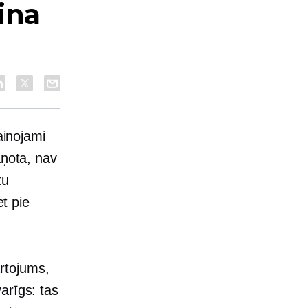
ina
ainojami
aņota, nav
tu
et pie
rtojums,
arīgs: tas