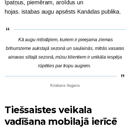
īpatņus, piemēram, aroīdus un
hojas.
istabas augu apsēsts
Kanādas publika.
Kā augu mīļotājiem, kuriem ir pieejama ziemas
brīnumzeme aukstajā sezonā un saulainās, mitrās vasaras
ainavas siltajā sezonā, mūsu klientiem ir unikāla iespēja
rūpēties par tropu augiem.
Kristians Ilagans
Tiešsaistes veikala
vadīšana mobilajā ierīcē