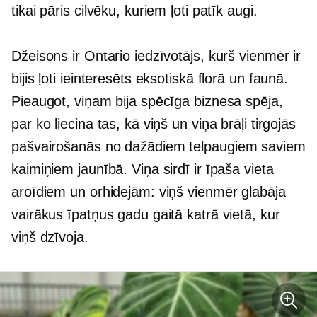
tikai pāris cilvēku, kuriem ļoti patīk augi.
Džeisons ir Ontario iedzīvotājs, kurš vienmēr ir
bijis ļoti ieinteresēts eksotiskā florā un faunā.
Pieaugot, viņam bija spēcīga biznesa spēja,
par ko liecina tas, kā viņš un viņa brāļi tirgojās
pašvairošanās
no dažādiem telpaugiem saviem
kaimiņiem jaunībā. Viņa sirdī ir īpaša vieta
aroīdiem un orhidejām: viņš vienmēr glabāja
vairākus īpatņus gadu gaitā katrā vietā, kur
viņš dzīvoja.