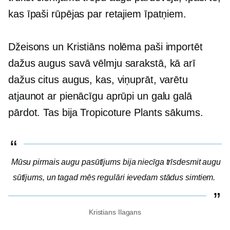
kas īpaši rūpējas par retajiem īpatņiem.
Džeisons un Kristiāns nolēma paši importēt
dažus augus savā vēlmju sarakstā, kā arī
dažus citus augus, kas, viņuprāt, varētu
atjaunot ar pienācīgu aprūpi un galu galā
pārdot. Tas bija Tropicoture Plants sākums.
Mūsu pirmais augu pasūtījums bija niecīga trīsdesmit augu
sūtījums, un tagad mēs regulāri ievedam stādus simtiem.
Kristians Ilagans