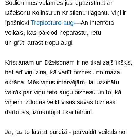
Šodien mēs vēlamies jūs iepazīstināt ar
Džeisonu Kolinsu un Kristianu Ilaganu. Viņi ir
īpašnieki
Tropicoture augi
—An
interneta
veikals, kas pārdod neparastu, retu
un
grūti atrast
tropu augi.
Kristianam un Džeisonam ir ne tikai zaļš īkšķis,
bet arī viņi zina, kā vadīt biznesu no maza
ekrāna. Mēs viņus intervējām, lai uzzinātu
vairāk par viņu reto augu biznesu un to, kā
viņiem izdodas veikt visas savas biznesa
darbības, izmantojot tikai tālruni.
Jā, jūs to lasījāt
pareizi - pārvaldīt
veikals no