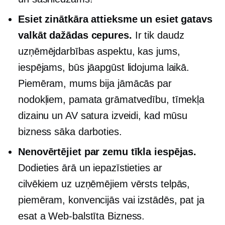
Esiet zinātkāra attieksme un esiet gatavs
valkāt dažādas cepures.
Ir tik daudz
uzņēmējdarbības aspektu, kas jums,
iespējams, būs jāapgūst lidojuma laikā.
Piemēram, mums bija jāmācās par
nodokļiem, pamata grāmatvedību, tīmekļa
dizainu un AV satura izveidi, kad mūsu
bizness sāka darboties.
Nenovērtējiet par zemu tīkla iespējas.
Dodieties ārā un iepazīstieties ar
cilvēkiem
uz uzņēmējiem vērsts
telpās,
piemēram, konvencijās vai izstādēs, pat ja
esat a
Web-balstīta
Bizness.