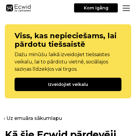
Kom igång
Viss, kas nepieciešams, lai
pārdotu tiešsaistē
Dažu minūšu laikā izveidojiet tiešsaistes
veikalu, lai to pārdotu vietnē, sociālajos
saziņas līdzekļos vai tirgos.
Izveidojiet veikalu
‹ Uz emuāra sākumlapu
Kā šie Ecwid pārdevēji