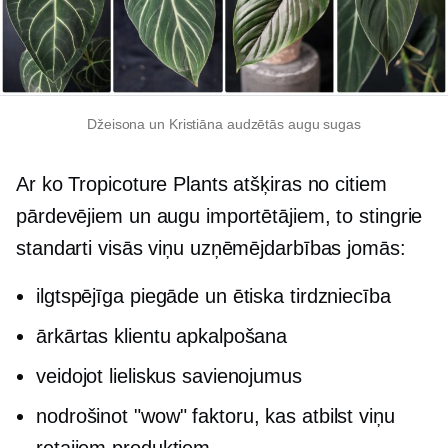
Džeisona un Kristiāna audzētās augu sugas
Ar ko Tropicoture Plants atšķiras no citiem
pārdevējiem un augu importētājiem, to stingrie
standarti visās viņu uzņēmējdarbības jomās:
ilgtspējīga piegāde un ētiska tirdzniecība
ārkārtas klientu apkalpošana
veidojot lieliskus savienojumus
nodrošinot "wow" faktoru, kas atbilst viņu
retajiem produktiem