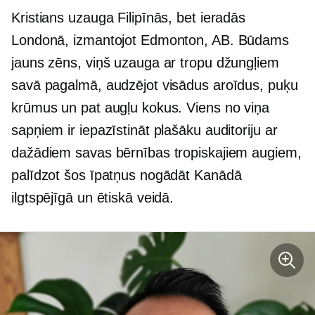
Kristians uzauga Filipīnās, bet ieradās
Londonā, izmantojot Edmonton, AB. Būdams
jauns zēns, viņš uzauga ar tropu džungļiem
savā pagalmā, audzējot visādus aroīdus, puķu
krūmus un pat augļu kokus. Viens no viņa
sapņiem ir iepazīstināt plašāku auditoriju ar
dažādiem savas bērnības tropiskajiem augiem,
palīdzot šos īpatņus nogādāt Kanādā
ilgtspējīgā un ētiskā veidā.