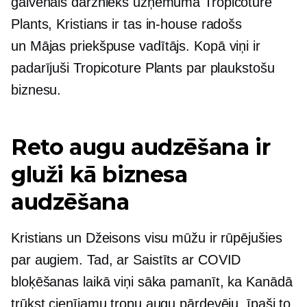
galvenais dārznieks uzņēmumā Tropicoture
Plants, Kristians ir tas
in-house
radošs
un
Mājas priekšpuse
vadītājs. Kopā viņi ir
padarījuši Tropicoture Plants par plaukstošu
biznesu.
Reto augu audzēšana ir
gluži kā biznesa
audzēšana
Kristians un Džeisons visu mūžu ir rūpējušies
par augiem. Tad, ar
Saistīts ar COVID
bloķēšanas laikā viņi sāka pamanīt, ka Kanādā
trūkst cienījamu tropu augu pārdevēju, īpaši to,