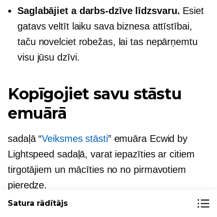
Saglabājiet a
darbs-dzīve
līdzsvaru.
Esiet
gatavs veltīt laiku sava biznesa attīstībai,
taču novelciet robežas, lai tas nepārņemtu
visu jūsu dzīvi.
Kopīgojiet savu stāstu
emuārā
sadaļā “
Veiksmes stāsti
” emuāra Ecwid by
Lightspeed sadaļā, varat iepazīties ar citiem
tirgotājiem un mācīties no
no pirmavotiem
pieredze.
Satura rādītājs
Ja vēlaties dalīties pieredzē par Ecwid veikala