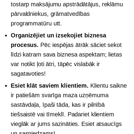
tostarp maksājumu apstrādātājus, reklāmu
pārvaldniekus, grāmatvedības
programmatūru utt.
Organizējiet un izsekojiet biznesa
procesus.
Pēc iespējas ātrāk sāciet sekot
līdzi katram sava biznesa aspektam; lietas
var notikt ļoti ātri, tāpēc vislabāk ir
sagatavoties!
Esiet klāt saviem klientiem.
Klientu saikne
ir patiešām svarīga maza uzņēmuma
sastāvdaļa, īpaši tāda, kas ir pilnībā
tiešsaistē vai
tīmeklī.
Padariet klientiem
vieglāk ar jums sazināties. Esiet atsaucīgs
un sasniedzams!