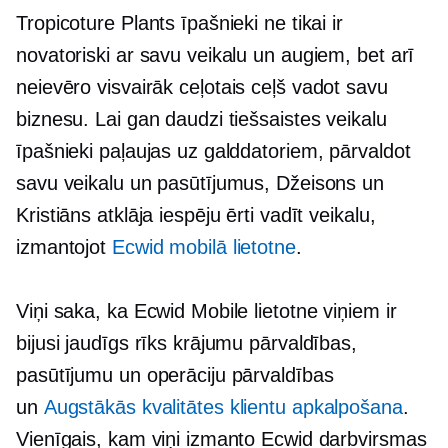
Tropicoture Plants īpašnieki ne tikai ir
novatoriski ar savu veikalu un augiem, bet arī
neievēro
visvairāk ceļotais ceļš
vadot savu
biznesu. Lai gan daudzi tiešsaistes veikalu
īpašnieki paļaujas uz galddatoriem, pārvaldot
savu veikalu un pasūtījumus, Džeisons un
Kristiāns atklāja iespēju ērti vadīt veikalu,
izmantojot
Ecwid mobilā lietotne
.
Viņi saka, ka Ecwid Mobile lietotne viņiem ir
bijusi jaudīgs rīks krājumu pārvaldības,
pasūtījumu un operāciju pārvaldības
un
Augstākās kvalitātes klientu apkalpošana
.
Vienīgais, kam viņi izmanto Ecwid darbvirsmas