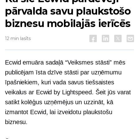
pārvalda savu plaukstošo
biznesu mobilajās ierīcēs
12 min lasīts
Ecwid emuāra sadaļā “Veiksmes stāsti” mēs
publicējam
īsta dzīve
stāsti par uzņēmumu
īpašniekiem, kuri vada savus tiešsaistes
veikalus ar Ecwid by Lightspeed. Šeit jūs varat
satikt kolēģus uzņēmējus un uzzināt, kā
izmantot Ecwid, lai izveidotu plaukstošu
biznesu.