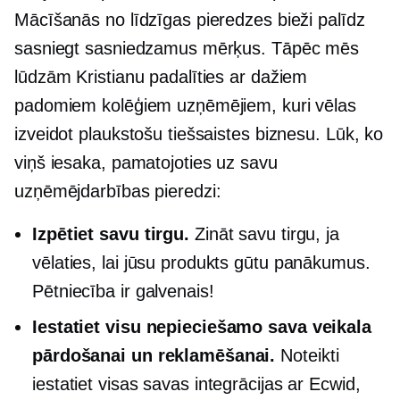
Mācīšanās no līdzīgas pieredzes bieži palīdz
sasniegt sasniedzamus mērķus. Tāpēc mēs
lūdzām Kristianu padalīties ar dažiem
padomiem kolēģiem uzņēmējiem, kuri vēlas
izveidot plaukstošu tiešsaistes biznesu. Lūk, ko
viņš iesaka, pamatojoties uz savu
uzņēmējdarbības pieredzi:
Izpētiet savu tirgu.
Zināt savu tirgu, ja
vēlaties, lai jūsu produkts gūtu panākumus.
Pētniecība ir galvenais!
Iestatiet visu nepieciešamo sava veikala
pārdošanai un reklamēšanai.
Noteikti
iestatiet visas savas integrācijas ar Ecwid,