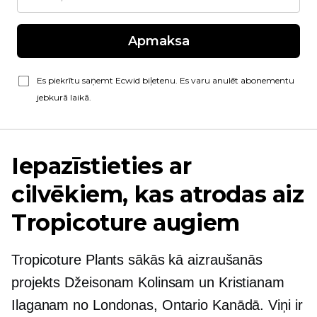
Apmaksa
Es piekrītu saņemt Ecwid biļetenu. Es varu anulēt abonementu
jebkurā laikā.
Iepazīstieties ar
cilvēkiem, kas atrodas aiz
Tropicoture augiem
Tropicoture Plants sākās kā aizraušanās
projekts Džeisonam Kolinsam un Kristianam
Ilaganam no Londonas, Ontario Kanādā. Viņi ir