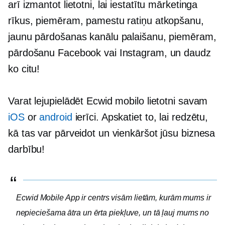
arī izmantot lietotni, lai iestatītu mārketinga
rīkus, piemēram, pamestu ratiņu atkopšanu,
jaunu pārdošanas kanālu palaišanu, piemēram,
pārdošanu Facebook vai Instagram, un daudz
ko citu!
Varat lejupielādēt Ecwid mobilo lietotni savam
iOS
or
android
ierīci. Apskatiet to, lai redzētu,
kā tas var pārveidot un vienkāršot jūsu biznesa
darbību!
Ecwid Mobile App ir centrs visām lietām, kurām mums ir
nepieciešama ātra un ērta piekļuve, un tā ļauj mums no