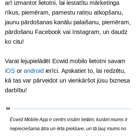
arī izmantot lietotni, lai iestatītu mārketinga
rīkus, piemēram, pamestu ratiņu atkopšanu,
jaunu pārdošanas kanālu palaišanu, piemēram,
pārdošanu Facebook vai Instagram, un daudz
ko citu!
Varat lejupielādēt Ecwid mobilo lietotni savam
iOS
or
android
ierīci. Apskatiet to, lai redzētu,
kā tas var pārveidot un vienkāršot jūsu biznesa
darbību!
Ecwid Mobile App ir centrs visām lietām, kurām mums ir
nepieciešama ātra un ērta piekļuve, un tā ļauj mums no