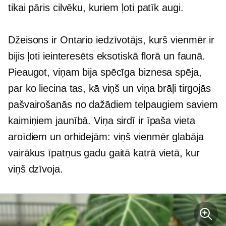
tikai pāris cilvēku, kuriem ļoti patīk augi.
Džeisons ir Ontario iedzīvotājs, kurš vienmēr ir
bijis ļoti ieinteresēts eksotiskā florā un faunā.
Pieaugot, viņam bija spēcīga biznesa spēja,
par ko liecina tas, kā viņš un viņa brāļi tirgojās
pašvairošanās
no dažādiem telpaugiem saviem
kaimiņiem jaunībā. Viņa sirdī ir īpaša vieta
aroīdiem un orhidejām: viņš vienmēr glabāja
vairākus īpatņus gadu gaitā katrā vietā, kur
viņš dzīvoja.