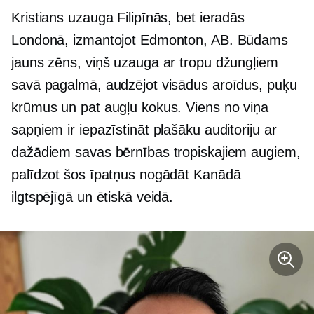
Kristians uzauga Filipīnās, bet ieradās
Londonā, izmantojot Edmonton, AB. Būdams
jauns zēns, viņš uzauga ar tropu džungļiem
savā pagalmā, audzējot visādus aroīdus, puķu
krūmus un pat augļu kokus. Viens no viņa
sapņiem ir iepazīstināt plašāku auditoriju ar
dažādiem savas bērnības tropiskajiem augiem,
palīdzot šos īpatņus nogādāt Kanādā
ilgtspējīgā un ētiskā veidā.