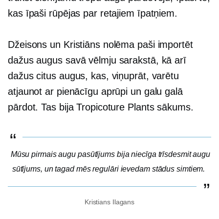
kas īpaši rūpējas par retajiem īpatņiem.
Džeisons un Kristiāns nolēma paši importēt
dažus augus savā vēlmju sarakstā, kā arī
dažus citus augus, kas, viņuprāt, varētu
atjaunot ar pienācīgu aprūpi un galu galā
pārdot. Tas bija Tropicoture Plants sākums.
Mūsu pirmais augu pasūtījums bija niecīga trīsdesmit augu
sūtījums, un tagad mēs regulāri ievedam stādus simtiem.
Kristians Ilagans