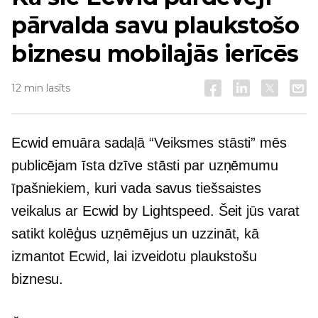
pārvalda savu plaukstošo
biznesu mobilajās ierīcēs
12 min lasīts
Ecwid emuāra sadaļā “Veiksmes stāsti” mēs
publicējam
īsta dzīve
stāsti par uzņēmumu
īpašniekiem, kuri vada savus tiešsaistes
veikalus ar Ecwid by Lightspeed. Šeit jūs varat
satikt kolēģus uzņēmējus un uzzināt, kā
izmantot Ecwid, lai izveidotu plaukstošu
biznesu.