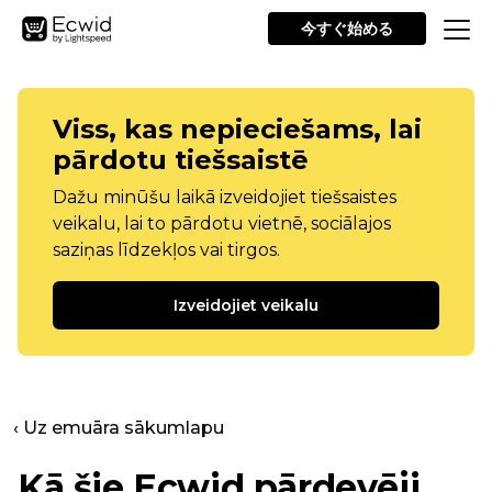
今すぐ始める
Viss, kas nepieciešams, lai
pārdotu tiešsaistē
Dažu minūšu laikā izveidojiet tiešsaistes
veikalu, lai to pārdotu vietnē, sociālajos
saziņas līdzekļos vai tirgos.
Izveidojiet veikalu
‹ Uz emuāra sākumlapu
Kā šie Ecwid pārdevēji