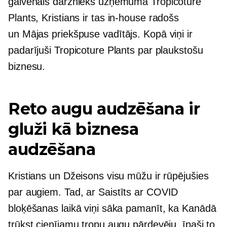
galvenais dārznieks uzņēmumā Tropicoture
Plants, Kristians ir tas
in-house
radošs
un
Mājas priekšpuse
vadītājs. Kopā viņi ir
padarījuši Tropicoture Plants par plaukstošu
biznesu.
Reto augu audzēšana ir
gluži kā biznesa
audzēšana
Kristians un Džeisons visu mūžu ir rūpējušies
par augiem. Tad, ar
Saistīts ar COVID
bloķēšanas laikā viņi sāka pamanīt, ka Kanādā
trūkst cienījamu tropu augu pārdevēju, īpaši to,