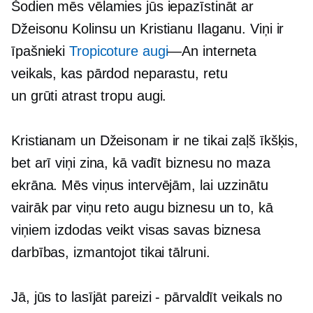
Šodien mēs vēlamies jūs iepazīstināt ar
Džeisonu Kolinsu un Kristianu Ilaganu. Viņi ir
īpašnieki
Tropicoture augi
—An
interneta
veikals, kas pārdod neparastu, retu
un
grūti atrast
tropu augi.
Kristianam un Džeisonam ir ne tikai zaļš īkšķis,
bet arī viņi zina, kā vadīt biznesu no maza
ekrāna. Mēs viņus intervējām, lai uzzinātu
vairāk par viņu reto augu biznesu un to, kā
viņiem izdodas veikt visas savas biznesa
darbības, izmantojot tikai tālruni.
Jā, jūs to lasījāt
pareizi - pārvaldīt
veikals no