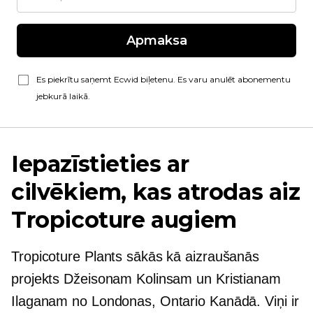
Apmaksa
Es piekrītu saņemt Ecwid biļetenu. Es varu anulēt abonementu
jebkurā laikā.
Iepazīstieties ar
cilvēkiem, kas atrodas aiz
Tropicoture augiem
Tropicoture Plants sākās kā aizraušanās
projekts Džeisonam Kolinsam un Kristianam
Ilaganam no Londonas, Ontario Kanādā. Viņi ir