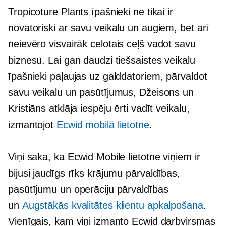
Tropicoture Plants īpašnieki ne tikai ir
novatoriski ar savu veikalu un augiem, bet arī
neievēro
visvairāk ceļotais ceļš
vadot savu
biznesu. Lai gan daudzi tiešsaistes veikalu
īpašnieki paļaujas uz galddatoriem, pārvaldot
savu veikalu un pasūtījumus, Džeisons un
Kristiāns atklāja iespēju ērti vadīt veikalu,
izmantojot
Ecwid mobilā lietotne
.
Viņi saka, ka Ecwid Mobile lietotne viņiem ir
bijusi jaudīgs rīks krājumu pārvaldības,
pasūtījumu un operāciju pārvaldības
un
Augstākās kvalitātes klientu apkalpošana
.
Vienīgais, kam viņi izmanto Ecwid darbvirsmas