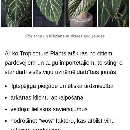
Džeisona un Kristiāna audzētās augu sugas
Ar ko Tropicoture Plants atšķiras no citiem
pārdevējiem un augu importētājiem, to stingrie
standarti visās viņu uzņēmējdarbības jomās:
ilgtspējīga piegāde un ētiska tirdzniecība
ārkārtas klientu apkalpošana
veidojot lieliskus savienojumus
nodrošinot "wow" faktoru, kas atbilst viņu
retajiem produktiem