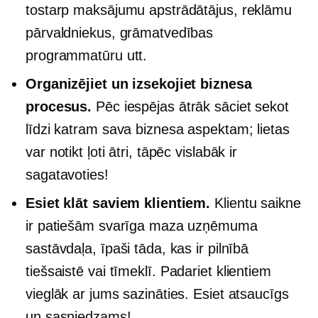
tostarp maksājumu apstrādātājus, reklāmu
pārvaldniekus, grāmatvedības
programmatūru utt.
Organizējiet un izsekojiet biznesa
procesus.
Pēc iespējas ātrāk sāciet sekot
līdzi katram sava biznesa aspektam; lietas
var notikt ļoti ātri, tāpēc vislabāk ir
sagatavoties!
Esiet klāt saviem klientiem.
Klientu saikne
ir patiešām svarīga maza uzņēmuma
sastāvdaļa, īpaši tāda, kas ir pilnībā
tiešsaistē vai
tīmeklī.
Padariet klientiem
vieglāk ar jums sazināties. Esiet atsaucīgs
un sasniedzams!