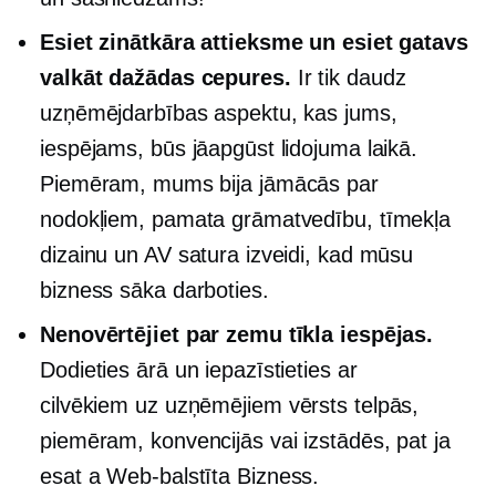
Esiet zinātkāra attieksme un esiet gatavs
valkāt dažādas cepures.
Ir tik daudz
uzņēmējdarbības aspektu, kas jums,
iespējams, būs jāapgūst lidojuma laikā.
Piemēram, mums bija jāmācās par
nodokļiem, pamata grāmatvedību, tīmekļa
dizainu un AV satura izveidi, kad mūsu
bizness sāka darboties.
Nenovērtējiet par zemu tīkla iespējas.
Dodieties ārā un iepazīstieties ar
cilvēkiem
uz uzņēmējiem vērsts
telpās,
piemēram, konvencijās vai izstādēs, pat ja
esat a
Web-balstīta
Bizness.