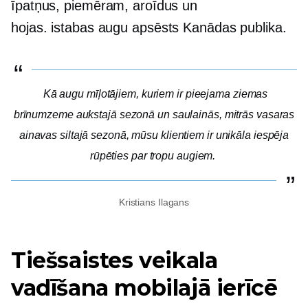
īpatņus, piemēram, aroīdus un
hojas.
istabas augu apsēsts
Kanādas publika.
Kā augu mīļotājiem, kuriem ir pieejama ziemas
brīnumzeme aukstajā sezonā un saulainās, mitrās vasaras
ainavas siltajā sezonā, mūsu klientiem ir unikāla iespēja
rūpēties par tropu augiem.
Kristians Ilagans
Tiešsaistes veikala
vadīšana mobilajā ierīcē