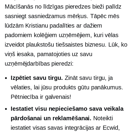
Mācīšanās no līdzīgas pieredzes bieži palīdz
sasniegt sasniedzamus mērķus. Tāpēc mēs
lūdzām Kristianu padalīties ar dažiem
padomiem kolēģiem uzņēmējiem, kuri vēlas
izveidot plaukstošu tiešsaistes biznesu. Lūk, ko
viņš iesaka, pamatojoties uz savu
uzņēmējdarbības pieredzi:
Izpētiet savu tirgu.
Zināt savu tirgu, ja
vēlaties, lai jūsu produkts gūtu panākumus.
Pētniecība ir galvenais!
Iestatiet visu nepieciešamo sava veikala
pārdošanai un reklamēšanai.
Noteikti
iestatiet visas savas integrācijas ar Ecwid,