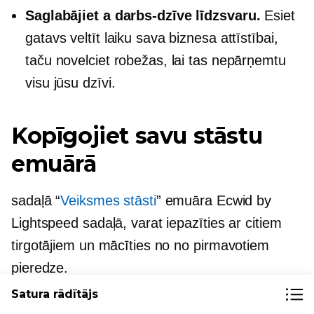
Saglabājiet a
darbs-dzīve
līdzsvaru.
Esiet
gatavs veltīt laiku sava biznesa attīstībai,
taču novelciet robežas, lai tas nepārņemtu
visu jūsu dzīvi.
Kopīgojiet savu stāstu
emuārā
sadaļā “
Veiksmes stāsti
” emuāra Ecwid by
Lightspeed sadaļā, varat iepazīties ar citiem
tirgotājiem un mācīties no
no pirmavotiem
pieredze.
Satura rādītājs
Ja vēlaties dalīties pieredzē par Ecwid veikala