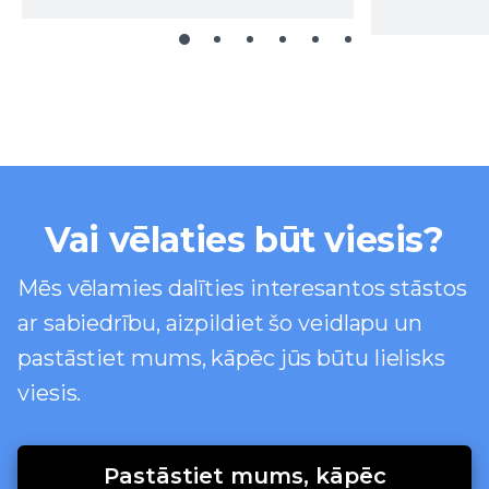
Vai vēlaties būt viesis?
Mēs vēlamies dalīties interesantos stāstos
ar sabiedrību, aizpildiet šo veidlapu un
pastāstiet mums, kāpēc jūs būtu lielisks
viesis.
Pastāstiet mums, kāpēc