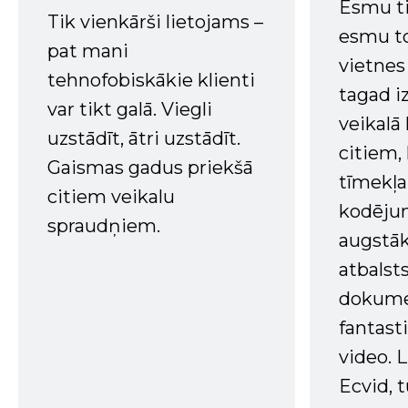
Esmu ti
Tik vienkārši lietojams –
esmu to
pat mani
vietnes
tehnofobiskākie klienti
tagad i
var tikt galā. Viegli
veikalā
uzstādīt, ātri uzstādīt.
citiem
Gaismas gadus priekšā
tīmekļa 
citiem veikalu
kodējum
spraudņiem.
augstā
atbalsts
dokume
fantast
video. L
Ecvid, t