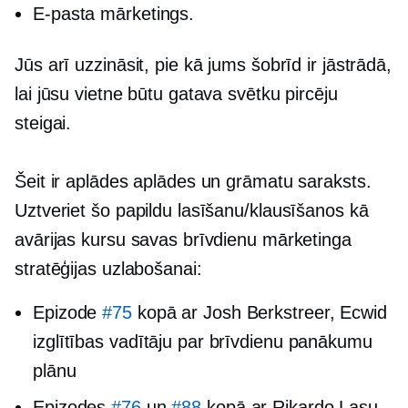
E-pasta mārketings.
Jūs arī uzzināsit, pie kā jums šobrīd ir jāstrādā,
lai jūsu vietne būtu gatava svētku pircēju
steigai.
Šeit ir aplādes aplādes un grāmatu saraksts.
Uztveriet šo papildu lasīšanu/klausīšanos kā
avārijas kursu savas brīvdienu mārketinga
stratēģijas uzlabošanai:
Epizode
#75
kopā ar Josh Berkstreer, Ecwid
izglītības vadītāju par brīvdienu panākumu
plānu
Epizodes
#76
un
#88
kopā ar Rikardo Lasu