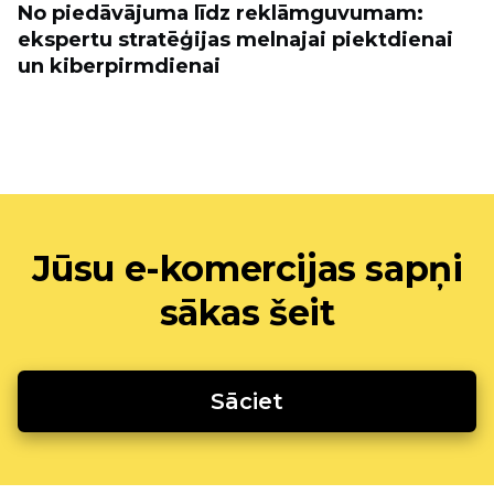
No piedāvājuma līdz reklāmguvumam:
ekspertu stratēģijas melnajai piektdienai
un kiberpirmdienai
Jūsu e-komercijas sapņi
sākas šeit
Sāciet