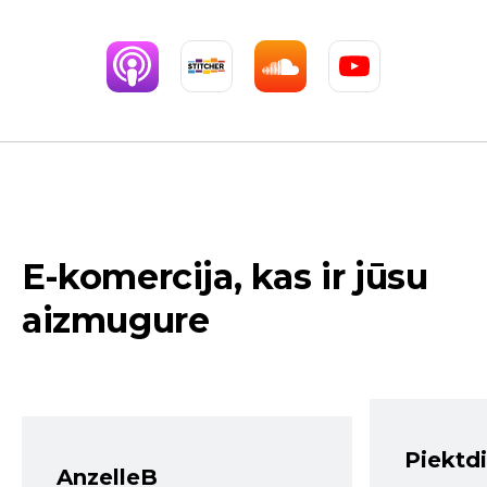
E-komercija, kas ir jūsu
aizmugure
Piektd
AnzelleB