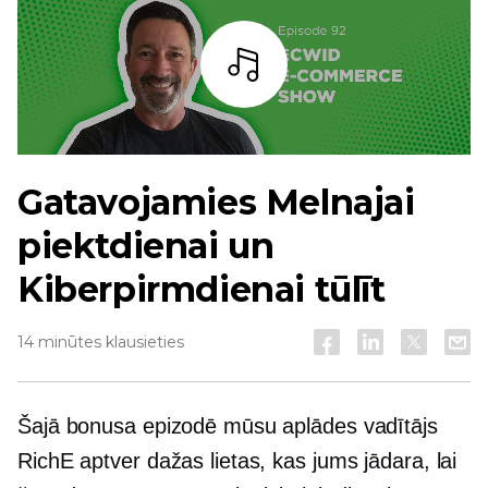
Bārs
Gatavojamies Melnajai
piektdienai un
Kiberpirmdienai tūlīt
14 minūtes klausieties
Šajā bonusa epizodē mūsu aplādes vadītājs
RichE aptver dažas lietas, kas jums jādara, lai