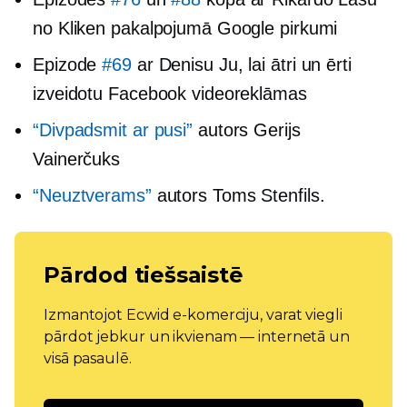
no Kliken pakalpojumā Google pirkumi
Epizode
#69
ar Denisu Ju, lai ātri un ērti
izveidotu Facebook videoreklāmas
“Divpadsmit ar pusi”
autors Gerijs
Vainerčuks
“Neuztverams”
autors Toms Stenfils.
Pārdod tiešsaistē
Izmantojot Ecwid e-komerciju, varat viegli
pārdot jebkur un ikvienam — internetā un
visā pasaulē.