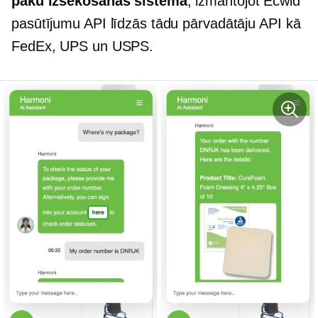
paku izsekošanas sistēma
, izmantojot Ecwid
pasūtījumu API līdzās tādu pārvadātāju API kā
FedEx, UPS un USPS.