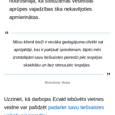
nodrošināja, ka steidzamas veselības
aprūpes vajadzības tika nekavējoties
apmierinātas.
Mūsu klienti bieži ir vecāka gadagājuma cilvēki vai
aprūpētāji, kas ir pakļauti spiedienam, tāpēc mēs
izstrādājām savu tiešsaistes pieredzi pēc iespējas
skaidrāku un
bez stresa
pēc iespējas.
Brendons Vests
Uzziniet, kā darbojas Ecwid
iebūvēts
vietnes
veidne var palīdzēt
padariet savu tiešsaistes