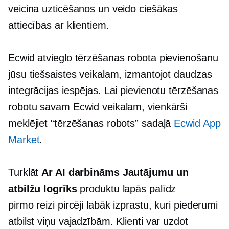
veicina uzticēšanos un veido ciešākas
attiecības ar klientiem.
Ecwid atvieglo tērzēšanas robota pievienošanu
jūsu tiešsaistes veikalam, izmantojot daudzas
integrācijas iespējas. Lai pievienotu tērzēšanas
robotu savam Ecwid veikalam, vienkārši
meklējiet “tērzēšanas robots” sadaļā
Ecwid App
Market
.
Turklāt
Ar AI darbināms
Jautājumu un
atbilžu logrīks
produktu lapās palīdz
pirmo reizi
pircēji labāk izprastu, kuri piederumi
atbilst viņu vajadzībām. Klienti var uzdot