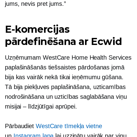
jums, nevis pret jums.”
E-komercijas
pārdefinēšana ar Ecwid
Uzņēmumam WestCare Home Health Services
paplašināšanās tiešsaistes pārdošanas jomā
bija kas vairāk nekā tikai ieņēmumu gūšana.
Tā bija piekļuves paplašināšana, uzticamības
nodrošināšana un uzticības saglabāšana viņu
misijai – līdzjūtīgai aprūpei.
Pārbaudiet
WestCare tīmekļa vietne
un
Instagram lapa
lai uzzinātu vairāk par viņu