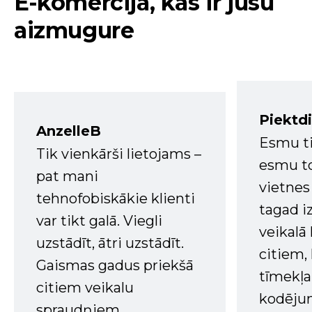
E-komercija, kas ir jūsu
aizmugure
Piektd
AnzelleB
Esmu ti
Tik vienkārši lietojams –
esmu to
pat mani
vietnes
tehnofobiskākie klienti
tagad i
var tikt galā. Viegli
veikalā
uzstādīt, ātri uzstādīt.
citiem
Gaismas gadus priekšā
tīmekļa 
citiem veikalu
kodējum
spraudņiem.