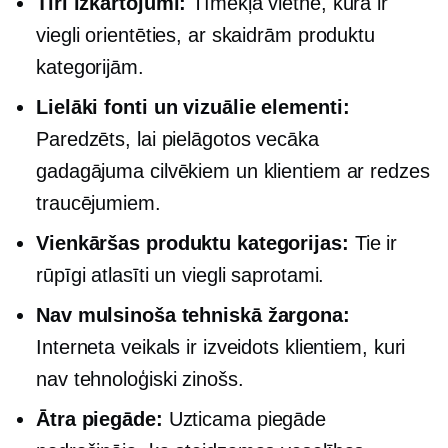
Tīri izkārtojumi:
Tīmekļa vietne, kurā ir
viegli orientēties, ar skaidrām produktu
kategorijām.
Lielāki fonti un vizuālie elementi:
Paredzēts, lai pielāgotos vecāka
gadagājuma cilvēkiem un klientiem ar redzes
traucējumiem.
Vienkāršas produktu kategorijas:
Tie ir
rūpīgi atlasīti un viegli saprotami.
Nav mulsinoša tehniskā žargona:
Interneta veikals ir izveidots klientiem, kuri
nav
tehnoloģiski zinošs.
Ātra piegāde:
Uzticama piegāde