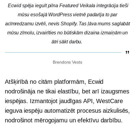
Ecwid spēja iegult
pilna Featured
Veikala integrācija tieši
mūsu esošajā WordPress vietnē padarīja to par
acīmredzamu izvēli, nevis Shopify. Tas ļāva mums saglabāt
mūsu zīmolu, izvairīties no būtiskām dizaina izmaiņām un
ātri sākt darbu.
Brendons Vests
Atšķirībā no citām platformām, Ecwid
nodrošināja ne tikai elastību, bet arī izaugsmes
iespējas. Izmantojot jaudīgas API, WestCare
ieguva iespēju automatizēt procesus aizkulisēs,
nodrošinot mērogojamu un efektīvu darbību.