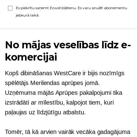
Es piekrītu saņemt Ecwid biļetenu. Es varu anulēt abonementu
jebkurā laikā.
No mājas veselības līdz e-
komercijai
Kopš dibināšanas WestCare ir bijis nozīmīgs
spēlētājs Merilendas aprūpes jomā.
Uzņēmuma
mājās
Aprūpes pakalpojumi tika
izstrādāti ar mīlestību, kalpojot tiem, kuri
paļaujas uz līdzjūtīgu atbalstu.
Tomēr, tā kā arvien vairāk vecāka gadagājuma