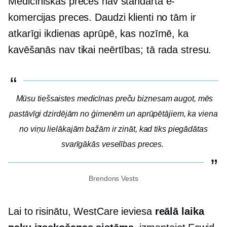
Medicīniskās preces nav standarta e-
komercijas preces. Daudzi klienti no tām ir
atkarīgi ikdienas aprūpē, kas nozīmē, ka
kavēšanās nav tikai neērtības; tā rada stresu.
Mūsu tiešsaistes medicīnas preču biznesam augot, mēs
pastāvīgi dzirdējām no ģimenēm un aprūpētājiem, ka viena
no viņu lielākajām bažām ir zināt, kad tiks piegādātas
svarīgākās veselības preces.
Brendons Vests
Lai to risinātu, WestCare ieviesa
reālā laika