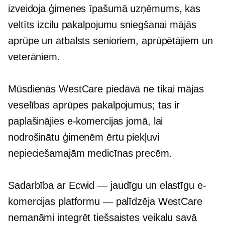
izveidoja
ģimenes īpašumā
uzņēmums, kas
veltīts izcilu pakalpojumu sniegšanai
mājās
aprūpe un atbalsts senioriem, aprūpētājiem un
veterāniem.
Mūsdienās WestCare piedāvā ne tikai mājas
veselības aprūpes pakalpojumus; tas ir
paplašinājies e-komercijas jomā, lai
nodrošinātu ģimenēm ērtu piekļuvi
nepieciešamajām medicīnas precēm.
Sadarbība ar Ecwid — jaudīgu un elastīgu e-
komercijas platformu — palīdzēja WestCare
nemanāmi integrēt tiešsaistes veikalu savā