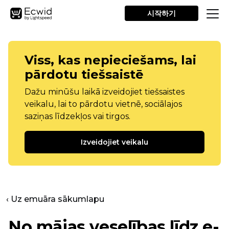
시작하기
Viss, kas nepieciešams, lai
pārdotu tiešsaistē
Dažu minūšu laikā izveidojiet tiešsaistes
veikalu, lai to pārdotu vietnē, sociālajos
saziņas līdzekļos vai tirgos.
Izveidojiet veikalu
‹ Uz emuāra sākumlapu
No mājas veselības līdz e-