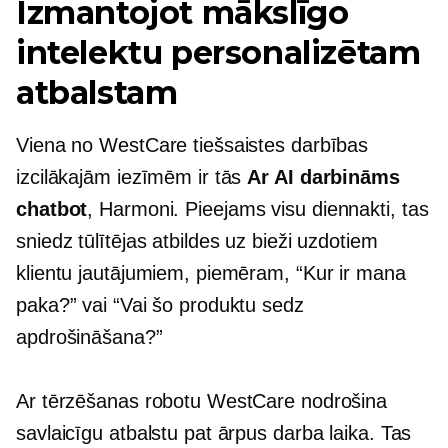
Izmantojot mākslīgo
intelektu personalizētam
atbalstam
Viena no WestCare tiešsaistes darbības
izcilākajām iezīmēm ir tās
Ar AI darbināms
chatbot
, Harmoni. Pieejams visu diennakti, tas
sniedz tūlītējas atbildes uz bieži uzdotiem
klientu jautājumiem, piemēram, “Kur ir mana
paka?” vai “Vai šo produktu sedz
apdrošināšana?”
Ar tērzēšanas robotu WestCare nodrošina
savlaicīgu atbalstu pat ārpus darba laika. Tas