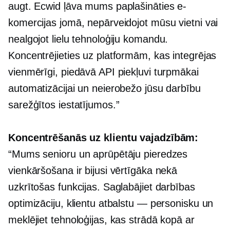
augt. Ecwid ļāva mums paplašināties e-
komercijas jomā, nepārveidojot mūsu vietni vai
nealgojot lielu tehnoloģiju komandu.
Koncentrējieties uz platformām, kas integrējas
vienmērīgi, piedāvā API piekļuvi turpmākai
automatizācijai un neierobežo jūsu darbību
sarežģītos iestatījumos.”
Koncentrēšanās uz klientu vajadzībām:
“Mums senioru un aprūpētāju pieredzes
vienkāršošana ir bijusi vērtīgāka nekā
uzkrītošas ​​funkcijas. Saglabājiet darbības
optimizāciju, klientu atbalstu — personisku un
meklējiet tehnoloģijas, kas strādā kopā ar