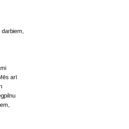
 darbiem,
ami
Mēs arī
n
ēgpilnu
iem,