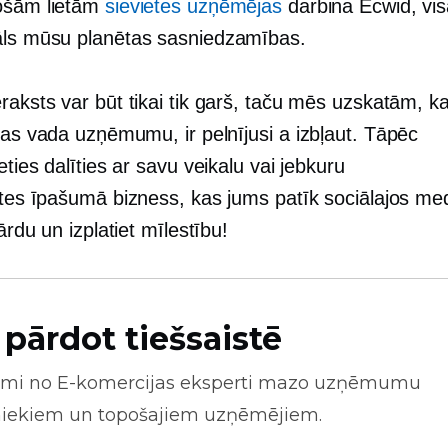
ošām lietām
sievietes uzņēmējas
darbina Ecwid, vis
āls
mūsu planētas sasniedzamības.
aksts var būt tikai tik garš, taču mēs uzskatām, ka
 kas vada uzņēmumu, ir pelnījusi a
izbļaut.
Tāpēc
eties dalīties ar savu veikalu vai jebkuru
etes īpašumā
bizness, kas jums patīk sociālajos med
vārdu un izplatiet mīlestību!
 pārdot tiešsaistē
mi no
E-komercijas
eksperti mazo uzņēmumu
niekiem un topošajiem uzņēmējiem.