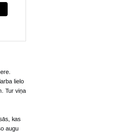
ere.
rba lielo
m. Tur viņa
sās, kas
šo augu