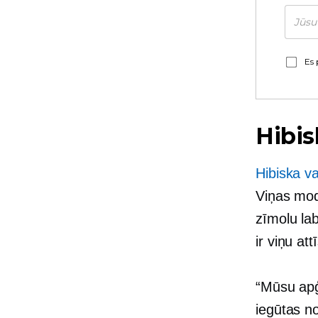
Es 
Hibis
Hibiska va
Viņas mod
zīmolu lab
ir viņu att
“Mūsu apģ
iegūtas n