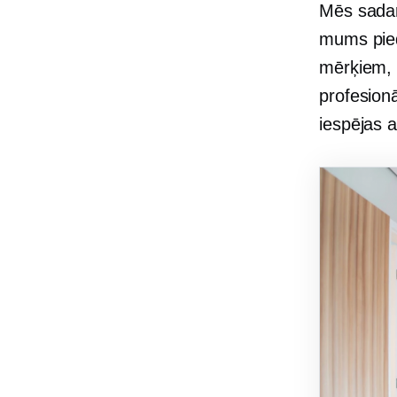
Mēs sadarb
mums pied
mērķiem, 
profesion
iespējas a