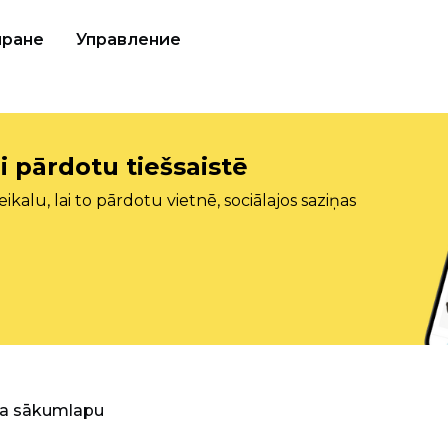
иране
Управление
i pārdotu tiešsaistē
ikalu, lai to pārdotu vietnē, sociālajos saziņas
ra sākumlapu