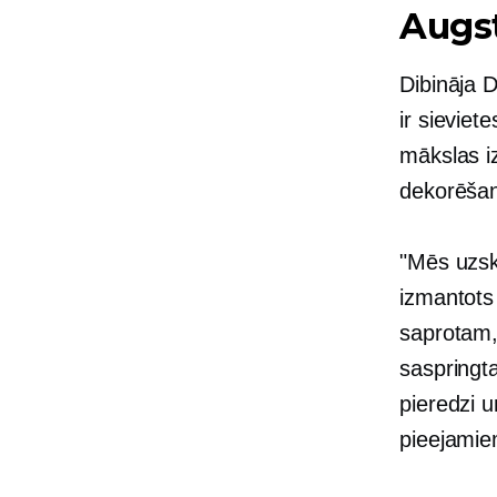
Augs
Dibināja 
ir
sieviet
mākslas i
dekorēša
"Mēs uzsk
izmantots
saprotam,
saspringta
pieredzi u
pieejamie