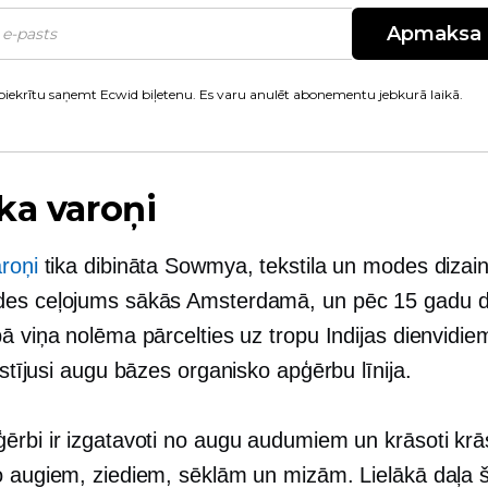
Apmaksa
piekrītu saņemt Ecwid biļetenu. Es varu anulēt abonementu jebkurā laikā.
ka varoņi
roņi
tika dibināta Sowmya, tekstila un modes dizain
es ceļojums sākās Amsterdamā, un pēc 15 gadu da
ā viņa nolēma pārcelties uz tropu Indijas dienvidie
īstījusi
augu bāzes
organisko apģērbu līnija.
ērbi ir izgatavoti no augu audumiem un krāsoti krā
o augiem, ziediem, sēklām un mizām. Lielākā daļa 