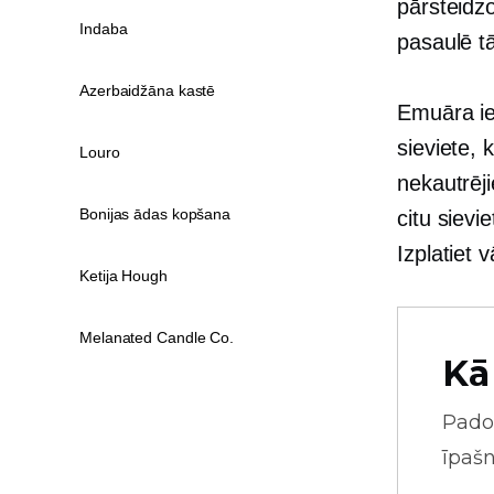
pārsteidz
Indaba
pasaulē
t
Azerbaidžāna kastē
Emuāra ier
sieviete,
Louro
nekautrēji
Bonijas ādas kopšana
citu
sievi
Izplatiet 
Ketija Hough
Melanated Candle Co.
Kā
Pado
īpaš