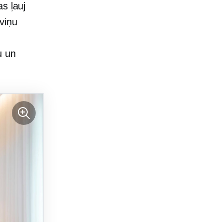
s ļauj
viņu
u un