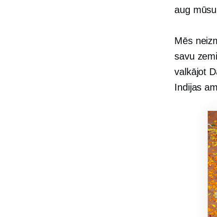
aug mūsu 
Mēs neizm
savu zemi 
valkājot 
Indijas am