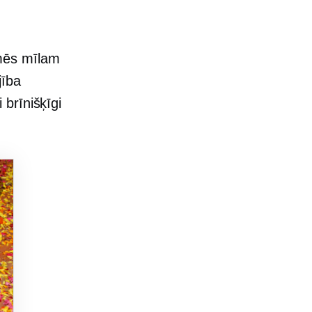
 mēs mīlam
jība
brīnišķīgi