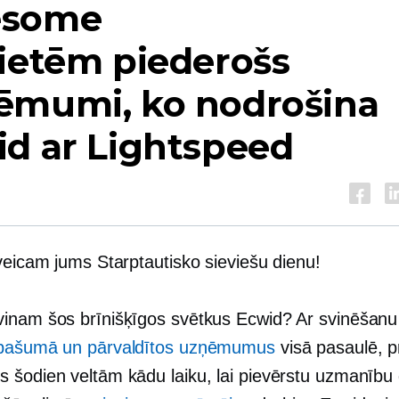
some
ietēm piederošs
ēmumi, ko nodrošina
d ar Lightspeed
veicam jums Starptautisko sieviešu dienu!
inam šos brīnišķīgos svētkus Ecwid? Ar svinēšanu
īpašumā
un pārvaldītos uzņēmumus
visā pasaulē, 
 šodien veltām kādu laiku, lai pievērstu uzmanīb