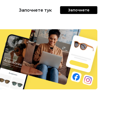
Започнете тук
Започнете