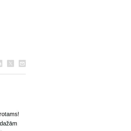
protams!
u dažām