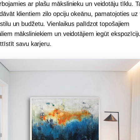
ojamies ar plašu mākslinieku un veidotāju tīklu. Ta
āvāt klientiem zilo opciju okeānu, pamatojoties uz 
stilu un budžetu. Vienlaikus palīdzot topošajiem
āliem māksliniekiem un veidotājiem iegūt ekspozīcij
ttīstīt savu karjeru.