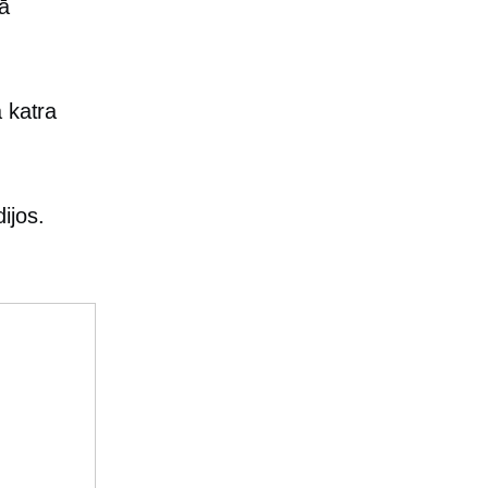
ā
 katra
ijos.