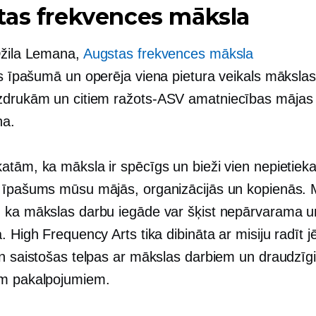
tas frekvences māksla
Džila Lemana,
Augstas frekvences māksla
es īpašumā
un operēja
viena pietura
veikals mākslas
zdrukām un citiem
ražots-ASV
amatniecības mājas
na.
atām, ka māksla ir spēcīgs un bieži vien nepietiek
 īpašums mūsu mājās, organizācijās un kopienās. 
 ka mākslas darbu iegāde var šķist nepārvarama u
. High Frequency Arts tika dibināta ar misiju radīt j
n saistošas ​​telpas ar mākslas darbiem un draudzīg
m pakalpojumiem.