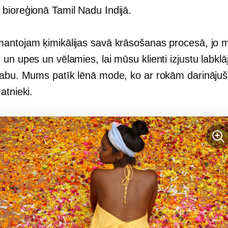
bioreģionā Tamil Nadu Indijā.
antojam ķimikālijas savā krāsošanas procesā, jo
un upes un vēlamies, lai mūsu klienti izjustu
labklā
Dabu. Mums patīk lēnā mode, ko ar rokām darinājuši 
atnieki.