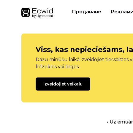
Продаване
Реклам
Viss, kas nepieciešams, la
Dažu minūšu laikā izveidojiet tiešsaistes ve
līdzekļos vai tirgos.
Izveidojiet veikalu
‹ Uz emuā