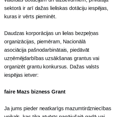
sektorā ir arī dažas lieliskas dotāciju iespējas,
kuras ir vērts pieminēt.
Daudzas korporācijas un lielas bezpeļņas
organizācijas, piemēram, Nacionālā
asociācija
pašnodarbinātais,
piedāvāt
uzņēmējdarbības uzsākšanas grantus vai
organizēt grantu konkursus. Dažas valsts
iespējas ietver:
faire
Mazs bizness
Grant
Ja jums pieder neatkarīgs mazumtirdzniecības
veikals, kas tika atvērts pagājušajā gadā vai