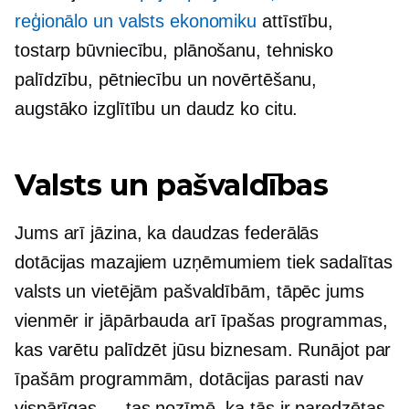
reģionālo un valsts ekonomiku
attīstību,
tostarp būvniecību, plānošanu, tehnisko
palīdzību, pētniecību un novērtēšanu,
augstāko izglītību un daudz ko citu.
Valsts un pašvaldības
Jums arī jāzina, ka daudzas federālās
dotācijas mazajiem uzņēmumiem tiek sadalītas
valsts un vietējām pašvaldībām, tāpēc jums
vienmēr ir jāpārbauda arī īpašas programmas,
kas varētu palīdzēt jūsu biznesam. Runājot par
īpašām programmām, dotācijas parasti nav
vispārīgas — tas nozīmē, ka tās ir paredzētas