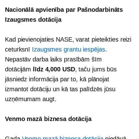
Nacionālā apvienība par
Pašnodarbināts
Izaugsmes dotācija
Kad pievienojaties NASE, varat pieteikties reizi
ceturksnī
Izaugsmes grantu iespējas
.
Nepastāv
darba laiks
prasībām šīm
dotācijām
līdz 4,000 USD
, taču jums būs
jāsniedz informācija par to, kā plānojat
izmantot dotāciju un kā tas palīdzēs jūsu
uzņēmumam augt.
Venmo mazā biznesa dotācija
Gada
Venmo mazā biznesa dotācija
piedāvā