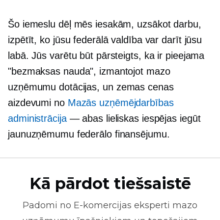
Šo iemeslu dēļ mēs iesakām, uzsākot darbu,
izpētīt, ko jūsu federālā valdība var darīt jūsu
labā. Jūs varētu būt pārsteigts, ka ir pieejama
"bezmaksas nauda", izmantojot mazo
uzņēmumu dotācijas, un
zemas cenas
aizdevumi no
Mazās uzņēmējdarbības
administrācija
— abas lieliskas iespējas iegūt
jaunuzņēmumu federālo finansējumu.
Kā pārdot tiešsaistē
Padomi no
E-komercijas
eksperti mazo