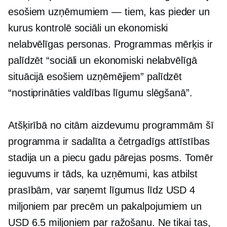
esošiem uzņēmumiem — tiem, kas pieder un
kurus kontrolē sociāli un ekonomiski
nelabvēlīgas personas. Programmas mērķis ir
palīdzēt “sociāli un ekonomiski nelabvēlīgā
situācijā esošiem uzņēmējiem” palīdzēt
“nostiprināties valdības līgumu slēgšanā”.
Atšķirībā no citām aizdevumu programmām šī
programma ir sadalīta a
četrgadīgs
attīstības
stadija un a
piecu gadu
pārejas posms. Tomēr
ieguvums ir tāds, ka uzņēmumi, kas atbilst
prasībām, var saņemt līgumus līdz USD 4
miljoniem par precēm un pakalpojumiem un
USD 6.5 miljoniem par ražošanu. Ne tikai tas,