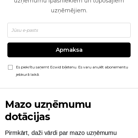
uzņēmumu īpašniekiem un topošajiem
uzņēmējiem.
Apmaksa
Es piekrītu saņemt Ecwid biļetenu. Es varu anulēt abonementu
jebkurā laikā.
Mazo uzņēmumu
dotācijas
Pirmkārt, daži vārdi par mazo uzņēmumu