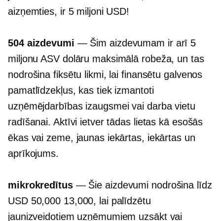
aizņemties, ir 5 miljoni USD!
504 aizdevumi
— Šim aizdevumam ir arī 5
miljonu ASV dolāru maksimālā robeža, un tas
nodrošina fiksētu likmi, lai finansētu galvenos
pamatlīdzekļus, kas tiek izmantoti
uzņēmējdarbības izaugsmei vai darba vietu
radīšanai. Aktīvi ietver tādas lietas kā esošās
ēkas vai zeme, jaunas iekārtas, iekārtas un
aprīkojums.
mikrokredītus
— Šie aizdevumi nodrošina līdz
USD 50,000 13,000, lai palīdzētu
jaunizveidotiem uzņēmumiem uzsākt vai