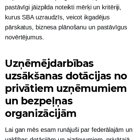
pastāvīgi jāizpilda noteikti mērķi un kritēriji,
kurus SBA uzraudzīs, veicot ikgadējus
pārskatus, biznesa plānošanu un pastāvīgus
novērtējumus.
Uzņēmējdarbības
uzsākšanas dotācijas no
privātiem uzņēmumiem
un bezpeļņas
organizācijām
Lai gan mēs esam runājuši par federālajām un
valdības dotācijām un aizdevumiem, privātajā