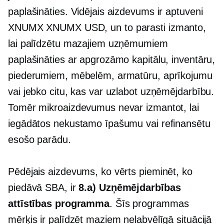
paplašināties. Vidējais aizdevums ir aptuveni
XNUMX XNUMX USD, un to parasti izmanto,
lai palīdzētu mazajiem uzņēmumiem
paplašināties ar apgrozāmo kapitālu, inventāru,
piederumiem, mēbelēm, armatūru, aprīkojumu
vai jebko citu, kas var uzlabot uzņēmējdarbību.
Tomēr mikroaizdevumus nevar izmantot, lai
iegādātos nekustamo īpašumu vai refinansētu
esošo parādu.
Pēdējais aizdevums, ko vērts pieminēt, ko
piedāvā SBA, ir
8.a) Uzņēmējdarbības
attīstības programma
. Šīs programmas
mērķis ir palīdzēt maziem nelabvēlīgā situācijā