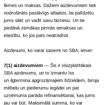
likmes un maksas. Dažiem aizdevumiem tiek
nodrošināts pastāvīgs atbalsts, lai palīdzētu
jums sākt un vadīt savu biznesu. Un tie
piedāvā zemākas pirmās iemaksas un
elastību, ko jūs pats neatradīsit.
Aizdevumi, ko varat saņemt no SBA, ietver:
7(1) aizdevumiem
— Šis ir visizplatītākais
SBA aizdevums, un to izmanto
īss
un
ilgtermiņa
apgrozāmajiem līdzekļiem, biroja
mēbeļu un piederumu iegādei un pat
uzņēmuma parāda refinansēšanai, kas jums
jau var būt. Maksimālā summa, ko var