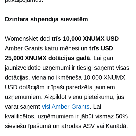
Dzintara stipendija sievietēm
WomensNet dod
trīs 10,000 XNUMX USD
Amber Grants katru mēnesi un
trīs USD
25,000 XNUMX dotācijas gadā
. Lai gan
jaunizveidotie uzņēmumi ir tiesīgi saņemt visas
dotācijas, viena no ikmēneša 10,000 XNUMX
USD dotācijām ir īpaši paredzēta jauniem
uzņēmumiem. Aizpildot vienu pieteikumu, jūs
varat saņemt
visi Amber Grants
. Lai
kvalificētos, uzņēmumiem ir jābūt vismaz 50%
sieviešu īpašumā
un atrodas ASV vai Kanādā.