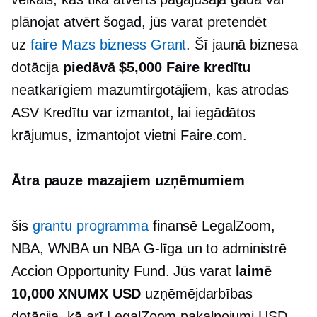
plānojat atvērt šogad, jūs varat pretendēt
uz
faire
Mazs bizness
Grant
. Šī jaunā biznesa
dotācija
piedāvā $5,000 Faire kredītu
neatkarīgiem mazumtirgotājiem, kas atrodas
ASV Kredītu var izmantot, lai iegādātos
krājumus, izmantojot vietni Faire.com.
Ātra pauze mazajiem uzņēmumiem
šis
grantu programma
finansē LegalZoom,
NBA, WNBA un NBA
G-līga
un to administrē
Accion Opportunity Fund. Jūs varat
laimē
10,000 XNUMX USD
uzņēmējdarbības
dotācija, kā arī LegalZoom pakalpojumi USD