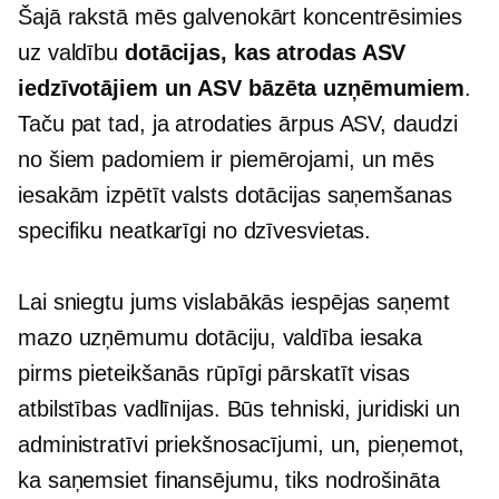
Šajā rakstā mēs galvenokārt koncentrēsimies
uz valdību
dotācijas, kas atrodas ASV
iedzīvotājiem un
ASV bāzēta
uzņēmumiem
.
Taču pat tad, ja atrodaties ārpus ASV, daudzi
no šiem padomiem ir piemērojami, un mēs
iesakām izpētīt valsts dotācijas saņemšanas
specifiku neatkarīgi no dzīvesvietas.
Lai sniegtu jums vislabākās iespējas saņemt
mazo uzņēmumu dotāciju, valdība iesaka
pirms pieteikšanās rūpīgi pārskatīt visas
atbilstības vadlīnijas. Būs tehniski, juridiski un
administratīvi priekšnosacījumi, un, pieņemot,
ka saņemsiet finansējumu, tiks nodrošināta