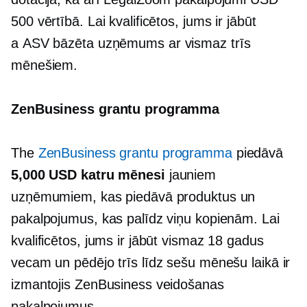
500 vērtībā. Lai kvalificētos, jums ir jābūt
a
ASV bāzēta
uzņēmums ar vismaz trīs
mēnešiem.
ZenBusiness grantu programma
The
ZenBusiness grantu programma
piedāvā
5,000 USD katru mēnesi
jauniem
uzņēmumiem, kas piedāvā produktus un
pakalpojumus, kas palīdz viņu kopienām. Lai
kvalificētos, jums ir jābūt vismaz 18 gadus
vecam un pēdējo trīs līdz sešu mēnešu laikā ir
izmantojis ZenBusiness veidošanas
pakalpojumus.