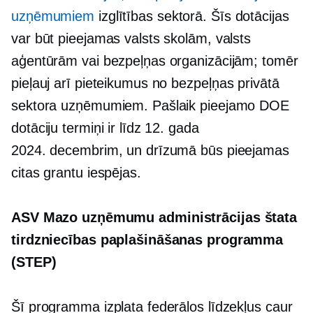
uzņēmumiem
izglītības sektorā. Šīs dotācijas
var būt pieejamas valsts skolām, valsts
aģentūrām vai bezpeļņas organizācijām; tomēr
pieļauj arī pieteikumus no
bezpeļņas
privātā
sektora uzņēmumiem. Pašlaik pieejamo DOE
dotāciju termiņi ir līdz 12. gada
2024. decembrim, un drīzumā būs pieejamas
citas grantu iespējas.
ASV Mazo uzņēmumu administrācijas štata
tirdzniecības paplašināšanas programma
(STEP)
Šī programma izplata federālos līdzekļus caur