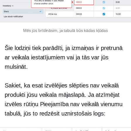
Mēs jūs brīdināsim, ja tabulā būs kādas kļūdas
Šie lodziņi tiek parādīti, ja izmaiņas ir pretrunā
ar veikala iestatījumiem vai ja tās var jūs
mulsināt.
Sakiet, ka esat izvēlējies slēpties
nav veikalā
produkti jūsu veikala mājaslapā. Ja atzīmējat
izvēles rūtiņu Pieejamība
nav veikalā
vienumu
tabulā, jūs to redzēsit
uznirstošais logs: