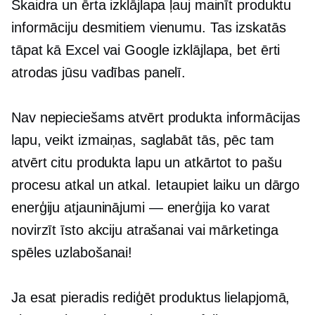
Skaidra un ērta izklājlapa ļauj mainīt produktu
informāciju desmitiem vienumu. Tas izskatās
tāpat kā Excel vai Google izklājlapa, bet ērti
atrodas jūsu vadības panelī.
Nav nepieciešams atvērt produkta informācijas
lapu, veikt izmaiņas, saglabāt tās, pēc tam
atvērt citu produkta lapu un atkārtot to pašu
procesu atkal un atkal. Ietaupiet laiku un dārgo
enerģiju
atjauninājumi — enerģija
ko varat
novirzīt īsto akciju atrašanai vai mārketinga
spēles uzlabošanai!
Ja esat pieradis rediģēt produktus lielapjomā,