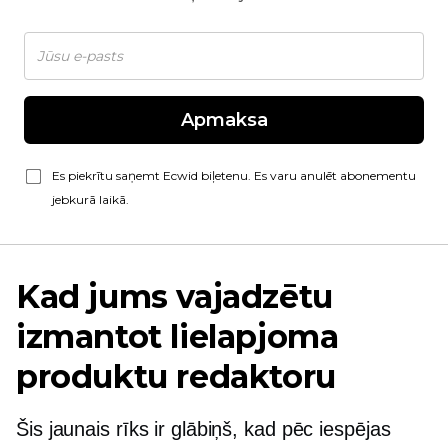
Apmaksa
Es piekrītu saņemt Ecwid biļetenu. Es varu anulēt abonementu
jebkurā laikā.
Kad jums vajadzētu
izmantot lielapjoma
produktu redaktoru
Šis jaunais rīks ir glābiņš, kad pēc iespējas