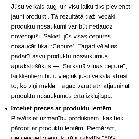
Jūsu veikals aug, un visu laiku tiks pievienoti
jauni produkti. Tā rezultātā daži vecāki
produktu nosaukumi var būt nedaudz
novecojuši. Sakiet, jūs visas cepures
nosaucāt tikai “Cepure”. Tagad vēlaties
padarīt savu produktu nosaukumus
aprakstošākus — “Sarkanā vilnas cepure”,
lai klientiem būtu vieglāk jūsu veikalā atrast
to, ko viņi meklē. Tagad varat ātri atjaunināt
produktu nosaukumus ērtā izklājlapā.
Izceliet preces ar produktu lentēm
Pievērsiet uzmanību produktiem, kas tiek
pārdoti ar produktu lentēm. Piemēram,
pievienojiet vienu, kurā ir rakstīts “50%