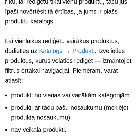
rīku, lai rediģētu tikai vienu produktu, taču jūs
īpaši novērtēsit tā ērtības, ja jums ir plašs
produktu katalogs.
Lai vienlaikus rediģētu vairākus produktus,
dodieties uz
Katalogs → Produkti
. Izvēlieties
produktus, kurus vēlaties rediģēt — izmantojiet
filtrus ērtākai navigācijai. Piemēram, varat
atlasīt:
produkti no vienas vai vairākām kategorijām
produkti ar tādu pašu nosaukumu (meklējot
produkta nosaukumu)
nav veikalā
produkti.