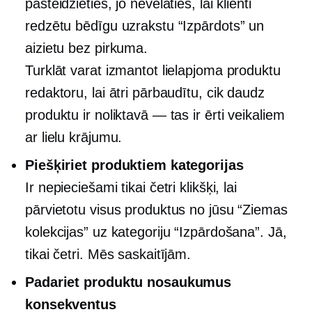
pasteidzieties, jo nevēlaties, lai klienti
redzētu bēdīgu uzrakstu “Izpārdots” un
aizietu bez pirkuma.
Turklāt varat izmantot lielapjoma produktu
redaktoru, lai ātri pārbaudītu, cik daudz
produktu ir noliktavā — tas ir ērti veikaliem
ar lielu krājumu.
Piešķiriet produktiem kategorijas
Ir nepieciešami tikai četri klikšķi, lai
pārvietotu visus produktus no jūsu “Ziemas
kolekcijas” uz kategoriju “Izpārdošana”. Jā,
tikai četri. Mēs saskaitījām.
Padariet produktu nosaukumus
konsekventus