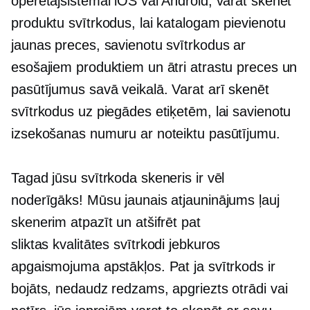
operētājsistēmai iOS vai Android, varat skenēt
produktu svītrkodus, lai katalogam pievienotu
jaunas preces, savienotu svītrkodus ar
esošajiem produktiem un ātri atrastu preces un
pasūtījumus savā veikalā. Varat arī skenēt
svītrkodus uz piegādes etiķetēm, lai savienotu
izsekošanas numuru ar noteiktu pasūtījumu.
Tagad jūsu svītrkoda skeneris ir vēl
noderīgāks! Mūsu jaunais atjauninājums ļauj
skenerim atpazīt un atšifrēt pat
sliktas kvalitātes
svītrkodi jebkuros
apgaismojuma apstākļos. Pat ja svītrkods ir
bojāts, nedaudz redzams, apgriezts otrādi vai