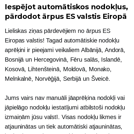
Iespējot automātiskos nodokļus,
pārdodot
ārpus ES
valstis Eiropā
Lieliskas ziņas pārdevējiem no
ārpus ES
Eiropas valstis! Tagad automātiskie nodokļu
aprēķini ir pieejami veikaliem Albānijā, Andorā,
Bosnijā un Hercegovinā, Fēru salās, Islandē,
Kosovā, Lihtenšteinā, Moldovā, Monako,
Melnkalnē, Norvēģijā, Serbijā un Šveicē.
Jums vairs nav manuāli jāaprēķina nodokļi vai
jāpielāgo nodokļu iestatījumi atbilstoši nodokļu
izmaiņām jūsu valstī. Visas nodokļu likmes ir
atjauninātas un tiek automātiski atjauninātas,