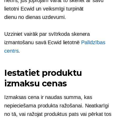
netīrs, jūs joprojām varat to skenēt ar savu
lietotni Ecwid un veiksmīgi turpināt
dienu no dienas
uzdevumi.
Uzziniet vairāk par svītrkoda skenera
izmantošanu savā Ecwid lietotnē
Palīdzības
centrs
.
Iestatiet produktu
izmaksu cenas
Izmaksas cena ir naudas summa, kas
nepieciešama produkta ražošanai. Neatkarīgi
no tā, vai ražojat produktus pats vai pērkat tos