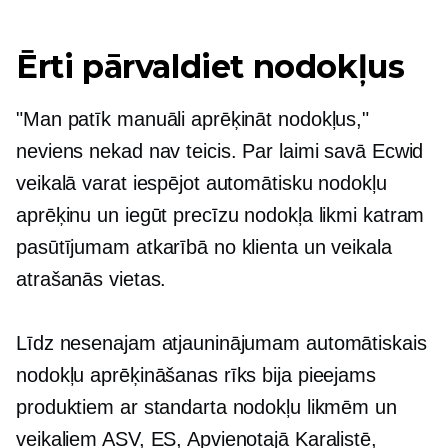
Ērti pārvaldiet nodokļus
"Man patīk manuāli aprēķināt nodokļus,"
neviens nekad nav teicis. Par laimi savā Ecwid
veikalā varat iespējot automātisku nodokļu
aprēķinu un iegūt precīzu nodokļa likmi katram
pasūtījumam atkarībā no klienta un veikala
atrašanās vietas.
Līdz nesenajam atjauninājumam automātiskais
nodokļu aprēķināšanas rīks bija pieejams
produktiem ar standarta nodokļu likmēm un
veikaliem ASV, ES, Apvienotajā Karalistē,