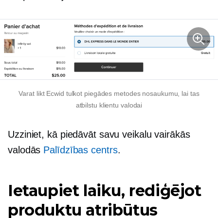
Varat likt Ecwid tulkot piegādes metodes nosaukumu, lai tas
atbilstu klientu valodai
Uzziniet, kā piedāvāt savu veikalu vairākās
valodās
Palīdzības centrs
.
Ietaupiet laiku, rediģējot
produktu atribūtus