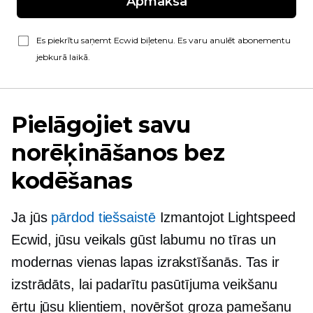
Apmaksa
Es piekrītu saņemt Ecwid biļetenu. Es varu anulēt abonementu
jebkurā laikā.
Pielāgojiet savu
norēķināšanos bez
kodēšanas
Ja jūs
pārdod tiešsaistē
Izmantojot Lightspeed
Ecwid, jūsu veikals gūst labumu no tīras un
modernas
vienas lapas
izrakstīšanās. Tas ir
izstrādāts, lai padarītu pasūtījuma veikšanu
ērtu jūsu klientiem, novēršot groza pamešanu