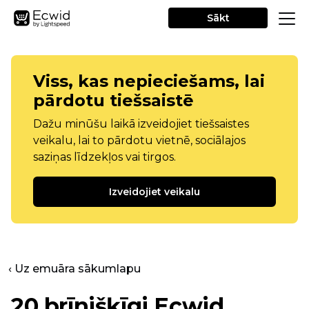
Sākt
Viss, kas nepieciešams, lai
pārdotu tiešsaistē
Dažu minūšu laikā izveidojiet tiešsaistes
veikalu, lai to pārdotu vietnē, sociālajos
saziņas līdzekļos vai tirgos.
Izveidojiet veikalu
‹ Uz emuāra sākumlapu
20 brīnišķīgi Ecwid