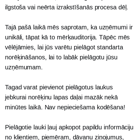
ilgstoša vai neērta izrakstīšanās procesa dēļ.
Tajā pašā laikā mēs saprotam, ka uzņēmumi ir
unikāli, tāpat kā to mērķauditorija. Tāpēc mēs
vēlējāmies, lai jūs varētu pielāgot standarta
norēķināšanos, lai to labāk pielāgotu jūsu
uzņēmumam.
Tagad varat pievienot pielāgotus laukus
jebkurai norēķinu lapas daļai mazāk nekā
minūtes laikā. Nav nepieciešama kodēšana!
Pielāgotie lauki ļauj apkopot papildu informāciju
no klientiem, piemēram, dāvanu ziņojumus,