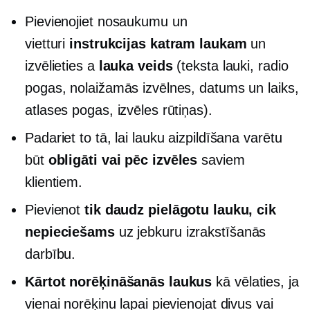
Pievienojiet nosaukumu un
vietturi
instrukcijas katram laukam
un
izvēlieties a
lauka veids
(teksta lauki, radio
pogas, nolaižamās izvēlnes, datums un laiks,
atlases pogas, izvēles rūtiņas).
Padariet to tā, lai lauku aizpildīšana varētu
būt
obligāti vai pēc izvēles
saviem
klientiem.
Pievienot
tik daudz pielāgotu lauku, cik
nepieciešams
uz jebkuru izrakstīšanās
darbību.
Kārtot norēķināšanās laukus
kā vēlaties, ja
vienai norēķinu lapai pievienojat divus vai