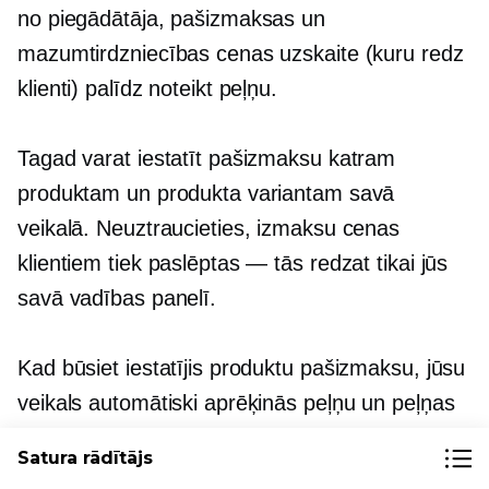
no piegādātāja, pašizmaksas un
mazumtirdzniecības cenas uzskaite (kuru redz
klienti) palīdz noteikt peļņu.
Tagad varat iestatīt pašizmaksu katram
produktam un produkta variantam savā
veikalā. Neuztraucieties, izmaksu cenas
klientiem tiek paslēptas — tās redzat tikai jūs
savā vadības panelī.
Kad būsiet iestatījis produktu pašizmaksu, jūsu
veikals automātiski aprēķinās peļņu un peļņas
normu. Tādā veidā jūs redzēsiet, cik daudz
Satura rādītājs
naudas jūs nopelnāt no katra produkta.